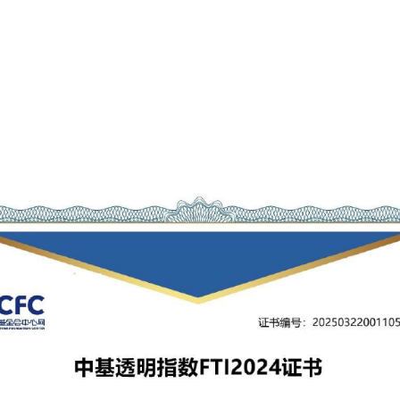
余彭年慈善基金会获得中基透明指数FTI2024证书100分及徽章