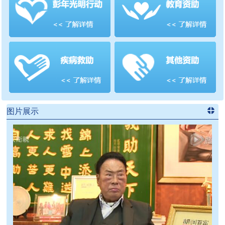
善项目
频道
>>
图片展示
进入
党
建信息
频道