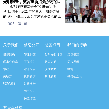
流程，完成了新一届治理层的选举任
景，这份认可，也让我们更加笃定前行
峰市残联理事长孙德欣对我们“彭年光
光明归来，笑容重新点亮乡村的角落
命，全新的第四届理事会正式组建完
的脚步。启动仪式落幕之后，我们没有
明行动”给予了高度的肯定，他表示“彭
——余彭年慈善基金会“立珊光明行
成：选举彭志兵、徐滨、彭新英、李
即刻返程，联合赤峰市残联的工作人
年光明行动”不仅仅是帮助白内障患者
动”回访手记2025年的夏天，湖南娄底
栋、李玲辉、郭启兴、梅鑫为余彭年慈
员、专业医护队伍走入乡间小路，随机
恢复光明，最重要的是减轻了患者家庭
的乡间小路上，余彭年慈善基金会的工
善基金会第四届理事会理事，孙海跃为
回访去年接受了手术帮扶的村民。盘山
经济负担，更是社会力量参与残疾公益
作人员和娄底市委统战部的同仁们，带
2025
-
08
-
06
余彭年慈善基金会第四届理事会监事。
小路弯弯曲曲，两边是繁茂的林木，我
事业的生动体现。随后余彭年慈善基金
着一份特别的牵挂，走进了一个个普通
徐滨先生当选余彭年慈善基金会第四届
们穿梭村落之间，踏进一户户朴素的农
会副秘书长梅鑫也回顾了20年来“彭年
却温暖的家庭。此行主要是去看看那些
理事会理事长，彭新英、李栋为副理事
家小院，近距离聆听大家术后的日常故
光明行动”在内蒙的点点滴滴，并希望
曾经被白内障困扰的老人，在接受
长，李栋为秘书长。在会中理事彭志兵
事。 第一站我们来到蒿松沟村季爷爷的
通过项目的推进，逐步扩大白内障筛查
了“立珊光明行动”的免费手术后，生活
关于我们
信息公开
慈善项目
我们的行动
先生依次为新一任理事长徐滨先生及秘
家中。简朴的乡村民居陈设简单，老人
覆盖，加强术后随访与科普宣传，同时
发生了怎样的变化。“现在能看清菜苗
书长李栋先生颁发聘书。站在换届的全
因为脑血栓常年卧床，很难起身下地，
培养出本地更多的眼科手术人才。启动
了，干活更踏实了！”7月29日，走访组
新起点上，基金会将始终坚守创立初
组织架构
管理制度
彭年光明行动
活动视频
往日家中大大小小的农活，全都压在了
仪式后余彭年慈善基金会一行实地探访
来到涟源市渡头塘乡洪家村。72岁的曾
心，继续沿着余彭年先生的慈善足迹稳
老伴一人肩上。此前季爷爷的左眼早已
了项目实施的一线情况，详细了解了患
爷爷正在自家菜地里忙碌。他曾是村里
理事会成员
工作报告
教育资助
图片展示
步前行：一方面将持续巩固已有的品牌
彻底失明，卧床的日子里视野一片昏
者术前检查，手术安排，术后护理等全
的五保户，一只眼睛因白内障几乎看不
公益项目优势，把帮扶资源更精准地向
章程
审计报告
疾病救助
微博
暗，行动受限再加上双目近乎失明，老
流程就诊环节。 探访结束后，我们一行
见，另一只眼睛的视力也越来越差。以
需要帮助的群体倾斜；另一方面也将探
人常常对往后的生活满心忧虑。得益于
开始对参与项目的患者进行了随机的回
前，他看不清鱼塘的水位，也分不清菜
关联方
机构资质
其他资助
微信公众号
索适配新时代公益环境的创新路径，联
去年项目开展的右眼手术，如今他的右
访。探访结束后，我们一行开始对参与
苗和杂草，走路时常常磕磕绊绊。“手
动更多社会爱心力量，搭建更透明、更
联系我们
财务报告
眼重获视力，平日里能够看清手机屏
项目的患者进行了随机的回访。居住在
术后，眼睛亮堂多了！”老人笑着说。
高效的公益协作平台，让善意触达更广
幕，简单的日常起居也可以自己打理不
松山区三道井子村的王奶奶左眼一直视
现在，他能清楚地看到鱼塘里鱼儿游动
项目报告
阔的角落，用实际行动践行"取之于社
少。聊天的时候季爷爷语气满是庆
力模糊，自己总认为是老花眼一直没有
的样子，除草时也能精准地分辨菜苗和
会、用之于社会"的公益承诺。未来，
保值增值
幸：“本来走路就不利索，要是双眼都
检查治疗。村里的赵书记在走访过程中
杂草。尽管手部有残疾，但他在田埂上
余彭年慈善基金会将在新一届理事会的
看不见，真的不敢设想往后的日子。现
得知此事，就安排王奶奶先做了简单的
走得更稳了，生活依然井井有条。“这
基金会信息
带领下，以更饱满的热忱投身公益慈善
在眼睛看得见了，生活总算多了不少底
筛查。在得知是白内障需要尽快手术
辣酱和鸡蛋，你们别嫌弃。”7月30日，