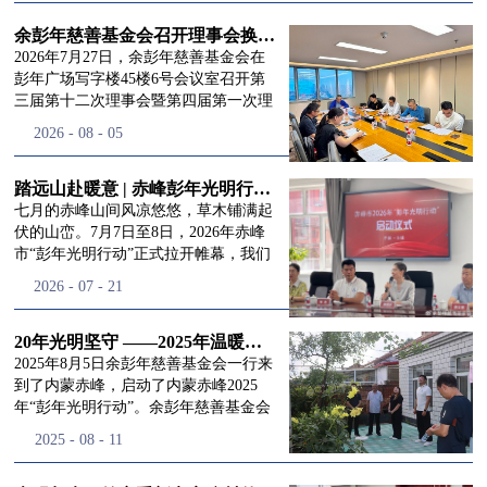
进入
我
余彭年慈善基金会召开理事会换届会议
2026年7月27日，余彭年慈善基金会在
彭年广场写字楼45楼6号会议室召开第
三届第十二次理事会暨第四届第一次理
们的行
事会会议。现场出席会议的有：理事长
2026
-
08
-
05
徐滨先生；副理事长兼秘书长彭志兵先
生；副理事长彭新英女士；理事李栋先
生、李玲辉先生、郭启兴先生及梅鑫先
踏远山赴暖意 | 赤峰彭年光明行动启程，入户回访接住乡亲眼底的光亮
动
频
生，现场列席人员:监事孙海跃先生，联
七月的赤峰山间风凉悠悠，草木铺满起
合党支部书记曾层同志。本次会议由理
伏的山峦。7月7日至8日，2026年赤峰
事长徐滨主持，会议出席人数超过理事
市“彭年光明行动”正式拉开帷幕，我们
会人员2/3，符合召开理事会规定。本次
余彭年慈善基金会一行人奔赴这片北疆
道>>
2026
-
07
-
21
换届会议严格按照基金会章程规定流程
土地，赴一场延续了二十一年的光明之
有序推进，参会的理事会成员、监事共
约。 启动仪式的现场暖意融融，赤峰市
同回顾了基金会过往任期内在助学兴
残联唐婷婷理事长到场参与本次启动活
20年光明坚守 ——2025年温暖启程“彭年光明行动”内蒙赤峰
教、医疗救助、公益事业普惠等多个领
动，由衷肯定了基金会坚持二十一年深
2025年8月5日余彭年慈善基金会一行来
域深耕耕耘的公益历程，充分肯定了第
耕光明帮扶的坚守，也向长久奔走推进
到了内蒙赤峰，启动了内蒙赤峰2025
三届理事会全体成员多年来接续付出的
项目的我们表达了谢意。二十一年时光
年“彭年光明行动”。余彭年慈善基金会
努力，以及为传承余彭年先生"公益为
轮转，“彭年光明行动”走过许许多多城
副秘书长梅鑫，赤峰市残联理事长孙德
2025
-
08
-
11
民、济世利人"的慈善理念所做出的突
市与县域，一趟趟奔赴偏远地区，只为
欣以及余彭年慈善基金会志愿者姜颖妍
出贡献。会议现场通过投票表决的选举
帮饱受白内障困扰的乡亲重见清晰光
等参加了启动仪式。 在启动仪式上，赤