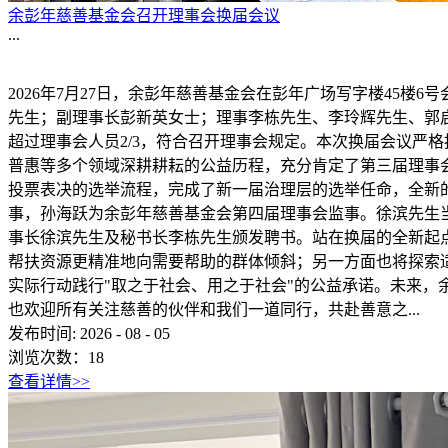
余彭年慈善基金会召开理事会换届会议
...
2026年7月27日，余彭年慈善基金会在彭年广场写字楼45
先生；副理事长彭新英女士；理事李栋先生、李玲辉先生、郭
超过理事会人员2/3，符合召开理事会规定。本次换届会议严
普惠等多个领域深耕耕耘的公益历程，充分肯定了第三届理事
投票表决的选举流程，完成了新一届治理层的选举任命，全新
事，孙海跃为余彭年慈善基金会第四届理事会监事。徐滨先生
事长徐滨先生及秘书长李栋先生颁发聘书。站在换届的全新起
帮扶资源更精准地向需要帮助的群体倾斜；另一方面也将探索
实际行动践行"取之于社会、用之于社会"的公益承诺。未来
也欢迎所有关注慈善的伙伴和我们一道同行，共赴善意之...
发布时间:
2026
-
08
-
05
浏览次数：
18
查看详情>>