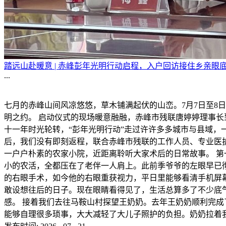
踏远山赴暖意 | 赤峰彭年光明行动启程，入户回访接住乡亲眼
...
七月的赤峰山间风凉悠悠，草木铺满起伏的山峦。7月7日至8日
明之约。 启动仪式的现场暖意融融，赤峰市残联唐婷婷理事
十一年时光轮转，“彭年光明行动”走过许许多多城市与县域
后，我们没有即刻返程，联合赤峰市残联的工作人员、专业医
一户户朴素的农家小院，近距离聆听大家术后的日常故事。 
小的农活，全都压在了老伴一人肩上。此前季爷爷的左眼早已
的右眼手术，如今他的右眼重获视力，平日里能够看清手机屏
敢设想往后的日子。现在眼睛看得见了，生活总算多了不少底
感。 接着我们去往马鞍山村探望王奶奶。去年王奶奶顺利完
能够自理很多琐事，大大减轻了大儿子照护的负担。奶奶拉着我们