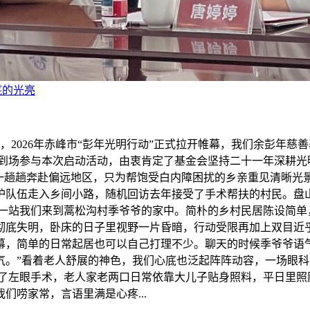
底的光亮
，2026年赤峰市“彭年光明行动”正式拉开帷幕，我们余彭年
长到场参与本次启动活动，由衷肯定了基金会坚持二十一年深耕光
，一趟趟奔赴偏远地区，只为帮饱受白内障困扰的乡亲重见清晰光
护队伍走入乡间小路，随机回访去年接受了手术帮扶的村民。盘
第一站我们来到蒿松沟村季爷爷的家中。简朴的乡村民居陈设简单
彻底失明，卧床的日子里视野一片昏暗，行动受限再加上双目近
幕，简单的日常起居也可以自己打理不少。聊天的时候季爷爷语
气。”看着老人舒展的神色，我们心底也泛起阵阵动容，一场眼
成了左眼手术，老人家老两口日常依靠大儿子贴身照料，平日里照
唠家常，言语里满是心疼...