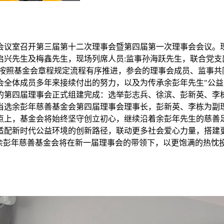
楼6号会议室召开第三届第十二次理事会暨第四届第一次理事会会
启兴先生及梅鑫先生，现场列席人员:监事孙海跃先生，联合党支
格按照基金会章程规定流程有序推进，参会的理事会成员、监事
会全体成员多年来接续付出的努力，以及为传承余彭年先生"公益
的第四届理事会正式组建完成：选举彭志兵、徐滨、彭新英、李
当选余彭年慈善基金会第四届理事会理事长，彭新英、李栋为副
点上，基金会将始终坚守创立初心，继续沿着余彭年先生的慈善
适配新时代公益环境的创新路径，联动更多社会爱心力量，搭建
，余彭年慈善基金会将在新一届理事会的带领下，以更饱满的热忱