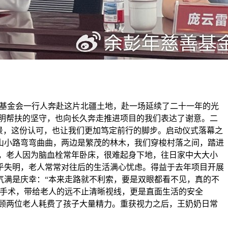
慈善基金会一行人奔赴这片北疆土地，赴一场延续了二十一年的光
明帮扶的坚守，也向长久奔走推进项目的我们表达了谢意。二
景，这份认可，也让我们更加笃定前行的脚步。启动仪式落幕之
山小路弯弯曲曲，两边是繁茂的林木，我们穿梭村落之间，踏进
，老人因为脑血栓常年卧床，很难起身下地，往日家中大大小
乎失明，老人常常对往后的生活满心忧虑。得益于去年项目开展
气满是庆幸：“本来走路就不利索，要是双眼都看不见，真的不
科手术，带给老人的远不止清晰视线，更是直面生活的安全
顾两位老人耗费了孩子大量精力。重获视力之后，王奶奶日常