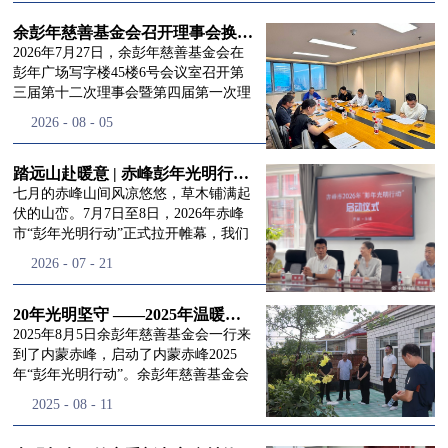
进入
我
余彭年慈善基金会召开理事会换届会议
2026年7月27日，余彭年慈善基金会在
彭年广场写字楼45楼6号会议室召开第
三届第十二次理事会暨第四届第一次理
们的行
事会会议。现场出席会议的有：理事长
2026
-
08
-
05
徐滨先生；副理事长兼秘书长彭志兵先
生；副理事长彭新英女士；理事李栋先
生、李玲辉先生、郭启兴先生及梅鑫先
踏远山赴暖意 | 赤峰彭年光明行动启程，入户回访接住乡亲眼底的光亮
动
频
生，现场列席人员:监事孙海跃先生，联
七月的赤峰山间风凉悠悠，草木铺满起
合党支部书记曾层同志。本次会议由理
伏的山峦。7月7日至8日，2026年赤峰
事长徐滨主持，会议出席人数超过理事
市“彭年光明行动”正式拉开帷幕，我们
会人员2/3，符合召开理事会规定。本次
余彭年慈善基金会一行人奔赴这片北疆
道>>
2026
-
07
-
21
换届会议严格按照基金会章程规定流程
土地，赴一场延续了二十一年的光明之
有序推进，参会的理事会成员、监事共
约。 启动仪式的现场暖意融融，赤峰市
同回顾了基金会过往任期内在助学兴
残联唐婷婷理事长到场参与本次启动活
20年光明坚守 ——2025年温暖启程“彭年光明行动”内蒙赤峰
教、医疗救助、公益事业普惠等多个领
动，由衷肯定了基金会坚持二十一年深
2025年8月5日余彭年慈善基金会一行来
域深耕耕耘的公益历程，充分肯定了第
耕光明帮扶的坚守，也向长久奔走推进
到了内蒙赤峰，启动了内蒙赤峰2025
三届理事会全体成员多年来接续付出的
项目的我们表达了谢意。二十一年时光
年“彭年光明行动”。余彭年慈善基金会
努力，以及为传承余彭年先生"公益为
轮转，“彭年光明行动”走过许许多多城
副秘书长梅鑫，赤峰市残联理事长孙德
2025
-
08
-
11
民、济世利人"的慈善理念所做出的突
市与县域，一趟趟奔赴偏远地区，只为
欣以及余彭年慈善基金会志愿者姜颖妍
出贡献。会议现场通过投票表决的选举
帮饱受白内障困扰的乡亲重见清晰光
等参加了启动仪式。 在启动仪式上，赤