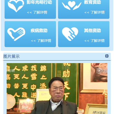
善项目
频道
>>
图片展示
进入
党
建信息
频道