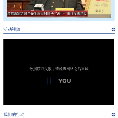
>>
活动视频
进入
视
频
频
道>>
我们的行动