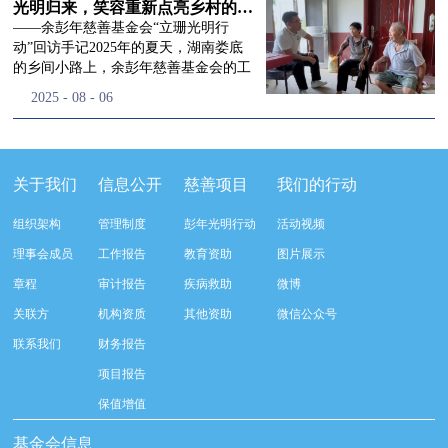
流程，完成了新一届治理层的选举任
景，这份认可，也让我们更加笃定前行
峰市残联理事长孙德欣对我们“彭年光
光明归来，笑容重新点亮乡村的角落
命，全新的第四届理事会正式组建完
的脚步。启动仪式落幕之后，我们没有
明行动”给予了高度的肯定，他表示“彭
——余彭年慈善基金会“立珊光明行
成：选举彭志兵、徐滨、彭新英、李
即刻返程，联合赤峰市残联的工作人
年光明行动”不仅仅是帮助白内障患者
动”回访手记2025年的夏天，湖南娄底
栋、李玲辉、郭启兴、梅鑫为余彭年慈
员、专业医护队伍走入乡间小路，随机
恢复光明，最重要的是减轻了患者家庭
的乡间小路上，余彭年慈善基金会的工
善基金会第四届理事会理事，孙海跃为
回访去年接受了手术帮扶的村民。盘山
经济负担，更是社会力量参与残疾公益
作人员和娄底市委统战部的同仁们，带
2025
-
08
-
06
余彭年慈善基金会第四届理事会监事。
小路弯弯曲曲，两边是繁茂的林木，我
事业的生动体现。随后余彭年慈善基金
着一份特别的牵挂，走进了一个个普通
徐滨先生当选余彭年慈善基金会第四届
们穿梭村落之间，踏进一户户朴素的农
会副秘书长梅鑫也回顾了20年来“彭年
却温暖的家庭。此行主要是去看看那些
理事会理事长，彭新英、李栋为副理事
家小院，近距离聆听大家术后的日常故
光明行动”在内蒙的点点滴滴，并希望
曾经被白内障困扰的老人，在接受
长，李栋为秘书长。在会中理事彭志兵
事。 第一站我们来到蒿松沟村季爷爷的
通过项目的推进，逐步扩大白内障筛查
了“立珊光明行动”的免费手术后，生活
关于我们
信息公开
慈善项目
我们的行动
先生依次为新一任理事长徐滨先生及秘
家中。简朴的乡村民居陈设简单，老人
覆盖，加强术后随访与科普宣传，同时
发生了怎样的变化。“现在能看清菜苗
书长李栋先生颁发聘书。站在换届的全
因为脑血栓常年卧床，很难起身下地，
培养出本地更多的眼科手术人才。启动
了，干活更踏实了！”7月29日，走访组
新起点上，基金会将始终坚守创立初
组织架构
管理制度
彭年光明行动
活动视频
往日家中大大小小的农活，全都压在了
仪式后余彭年慈善基金会一行实地探访
来到涟源市渡头塘乡洪家村。72岁的曾
心，继续沿着余彭年先生的慈善足迹稳
老伴一人肩上。此前季爷爷的左眼早已
了项目实施的一线情况，详细了解了患
爷爷正在自家菜地里忙碌。他曾是村里
理事会成员
工作报告
教育资助
图片展示
步前行：一方面将持续巩固已有的品牌
彻底失明，卧床的日子里视野一片昏
者术前检查，手术安排，术后护理等全
的五保户，一只眼睛因白内障几乎看不
公益项目优势，把帮扶资源更精准地向
章程
审计报告
疾病救助
微博
暗，行动受限再加上双目近乎失明，老
流程就诊环节。 探访结束后，我们一行
见，另一只眼睛的视力也越来越差。以
需要帮助的群体倾斜；另一方面也将探
人常常对往后的生活满心忧虑。得益于
开始对参与项目的患者进行了随机的回
前，他看不清鱼塘的水位，也分不清菜
关联方
机构资质
其他资助
微信公众号
索适配新时代公益环境的创新路径，联
去年项目开展的右眼手术，如今他的右
访。探访结束后，我们一行开始对参与
苗和杂草，走路时常常磕磕绊绊。“手
动更多社会爱心力量，搭建更透明、更
联系我们
财务报告
眼重获视力，平日里能够看清手机屏
项目的患者进行了随机的回访。居住在
术后，眼睛亮堂多了！”老人笑着说。
高效的公益协作平台，让善意触达更广
幕，简单的日常起居也可以自己打理不
松山区三道井子村的王奶奶左眼一直视
现在，他能清楚地看到鱼塘里鱼儿游动
项目报告
阔的角落，用实际行动践行"取之于社
少。聊天的时候季爷爷语气满是庆
力模糊，自己总认为是老花眼一直没有
的样子，除草时也能精准地分辨菜苗和
会、用之于社会"的公益承诺。未来，
保值增值
幸：“本来走路就不利索，要是双眼都
检查治疗。村里的赵书记在走访过程中
杂草。尽管手部有残疾，但他在田埂上
余彭年慈善基金会将在新一届理事会的
看不见，真的不敢设想往后的日子。现
得知此事，就安排王奶奶先做了简单的
走得更稳了，生活依然井井有条。“这
基金会信息
带领下，以更饱满的热忱投身公益慈善
在眼睛看得见了，生活总算多了不少底
筛查。在得知是白内障需要尽快手术
辣酱和鸡蛋，你们别嫌弃。”7月30日，