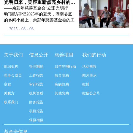
流程，完成了新一届治理层的选举任
景，这份认可，也让我们更加笃定前行
峰市残联理事长孙德欣对我们“彭年光
光明归来，笑容重新点亮乡村的角落
命，全新的第四届理事会正式组建完
的脚步。启动仪式落幕之后，我们没有
明行动”给予了高度的肯定，他表示“彭
——余彭年慈善基金会“立珊光明行
成：选举彭志兵、徐滨、彭新英、李
即刻返程，联合赤峰市残联的工作人
年光明行动”不仅仅是帮助白内障患者
动”回访手记2025年的夏天，湖南娄底
栋、李玲辉、郭启兴、梅鑫为余彭年慈
员、专业医护队伍走入乡间小路，随机
恢复光明，最重要的是减轻了患者家庭
的乡间小路上，余彭年慈善基金会的工
善基金会第四届理事会理事，孙海跃为
回访去年接受了手术帮扶的村民。盘山
经济负担，更是社会力量参与残疾公益
作人员和娄底市委统战部的同仁们，带
2025
-
08
-
06
余彭年慈善基金会第四届理事会监事。
小路弯弯曲曲，两边是繁茂的林木，我
事业的生动体现。随后余彭年慈善基金
着一份特别的牵挂，走进了一个个普通
徐滨先生当选余彭年慈善基金会第四届
们穿梭村落之间，踏进一户户朴素的农
会副秘书长梅鑫也回顾了20年来“彭年
却温暖的家庭。此行主要是去看看那些
理事会理事长，彭新英、李栋为副理事
家小院，近距离聆听大家术后的日常故
光明行动”在内蒙的点点滴滴，并希望
曾经被白内障困扰的老人，在接受
长，李栋为秘书长。在会中理事彭志兵
事。 第一站我们来到蒿松沟村季爷爷的
通过项目的推进，逐步扩大白内障筛查
了“立珊光明行动”的免费手术后，生活
关于我们
信息公开
慈善项目
我们的行动
先生依次为新一任理事长徐滨先生及秘
家中。简朴的乡村民居陈设简单，老人
覆盖，加强术后随访与科普宣传，同时
发生了怎样的变化。“现在能看清菜苗
书长李栋先生颁发聘书。站在换届的全
因为脑血栓常年卧床，很难起身下地，
培养出本地更多的眼科手术人才。启动
了，干活更踏实了！”7月29日，走访组
新起点上，基金会将始终坚守创立初
组织架构
管理制度
彭年光明行动
活动视频
往日家中大大小小的农活，全都压在了
仪式后余彭年慈善基金会一行实地探访
来到涟源市渡头塘乡洪家村。72岁的曾
心，继续沿着余彭年先生的慈善足迹稳
老伴一人肩上。此前季爷爷的左眼早已
了项目实施的一线情况，详细了解了患
爷爷正在自家菜地里忙碌。他曾是村里
理事会成员
工作报告
教育资助
图片展示
步前行：一方面将持续巩固已有的品牌
彻底失明，卧床的日子里视野一片昏
者术前检查，手术安排，术后护理等全
的五保户，一只眼睛因白内障几乎看不
公益项目优势，把帮扶资源更精准地向
章程
审计报告
疾病救助
微博
暗，行动受限再加上双目近乎失明，老
流程就诊环节。 探访结束后，我们一行
见，另一只眼睛的视力也越来越差。以
需要帮助的群体倾斜；另一方面也将探
人常常对往后的生活满心忧虑。得益于
开始对参与项目的患者进行了随机的回
前，他看不清鱼塘的水位，也分不清菜
关联方
机构资质
其他资助
微信公众号
索适配新时代公益环境的创新路径，联
去年项目开展的右眼手术，如今他的右
访。探访结束后，我们一行开始对参与
苗和杂草，走路时常常磕磕绊绊。“手
动更多社会爱心力量，搭建更透明、更
联系我们
财务报告
眼重获视力，平日里能够看清手机屏
项目的患者进行了随机的回访。居住在
术后，眼睛亮堂多了！”老人笑着说。
高效的公益协作平台，让善意触达更广
幕，简单的日常起居也可以自己打理不
松山区三道井子村的王奶奶左眼一直视
现在，他能清楚地看到鱼塘里鱼儿游动
项目报告
阔的角落，用实际行动践行"取之于社
少。聊天的时候季爷爷语气满是庆
力模糊，自己总认为是老花眼一直没有
的样子，除草时也能精准地分辨菜苗和
会、用之于社会"的公益承诺。未来，
保值增值
幸：“本来走路就不利索，要是双眼都
检查治疗。村里的赵书记在走访过程中
杂草。尽管手部有残疾，但他在田埂上
余彭年慈善基金会将在新一届理事会的
看不见，真的不敢设想往后的日子。现
得知此事，就安排王奶奶先做了简单的
走得更稳了，生活依然井井有条。“这
基金会信息
带领下，以更饱满的热忱投身公益慈善
在眼睛看得见了，生活总算多了不少底
筛查。在得知是白内障需要尽快手术
辣酱和鸡蛋，你们别嫌弃。”7月30日，