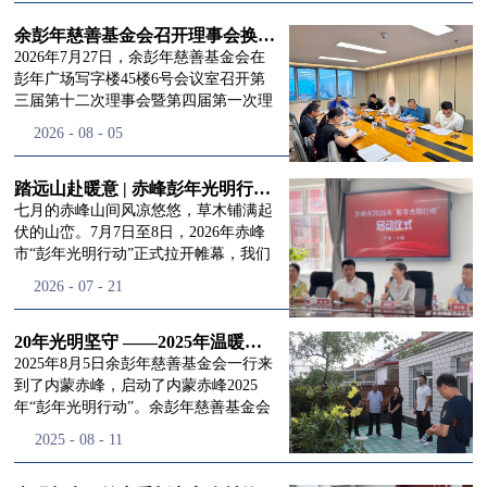
进入
我
余彭年慈善基金会召开理事会换届会议
2026年7月27日，余彭年慈善基金会在
彭年广场写字楼45楼6号会议室召开第
三届第十二次理事会暨第四届第一次理
们的行
事会会议。现场出席会议的有：理事长
2026
-
08
-
05
徐滨先生；副理事长兼秘书长彭志兵先
生；副理事长彭新英女士；理事李栋先
生、李玲辉先生、郭启兴先生及梅鑫先
踏远山赴暖意 | 赤峰彭年光明行动启程，入户回访接住乡亲眼底的光亮
动
频
生，现场列席人员:监事孙海跃先生，联
七月的赤峰山间风凉悠悠，草木铺满起
合党支部书记曾层同志。本次会议由理
伏的山峦。7月7日至8日，2026年赤峰
事长徐滨主持，会议出席人数超过理事
市“彭年光明行动”正式拉开帷幕，我们
会人员2/3，符合召开理事会规定。本次
余彭年慈善基金会一行人奔赴这片北疆
道>>
2026
-
07
-
21
换届会议严格按照基金会章程规定流程
土地，赴一场延续了二十一年的光明之
有序推进，参会的理事会成员、监事共
约。 启动仪式的现场暖意融融，赤峰市
同回顾了基金会过往任期内在助学兴
残联唐婷婷理事长到场参与本次启动活
20年光明坚守 ——2025年温暖启程“彭年光明行动”内蒙赤峰
教、医疗救助、公益事业普惠等多个领
动，由衷肯定了基金会坚持二十一年深
2025年8月5日余彭年慈善基金会一行来
域深耕耕耘的公益历程，充分肯定了第
耕光明帮扶的坚守，也向长久奔走推进
到了内蒙赤峰，启动了内蒙赤峰2025
三届理事会全体成员多年来接续付出的
项目的我们表达了谢意。二十一年时光
年“彭年光明行动”。余彭年慈善基金会
努力，以及为传承余彭年先生"公益为
轮转，“彭年光明行动”走过许许多多城
副秘书长梅鑫，赤峰市残联理事长孙德
2025
-
08
-
11
民、济世利人"的慈善理念所做出的突
市与县域，一趟趟奔赴偏远地区，只为
欣以及余彭年慈善基金会志愿者姜颖妍
出贡献。会议现场通过投票表决的选举
帮饱受白内障困扰的乡亲重见清晰光
等参加了启动仪式。 在启动仪式上，赤