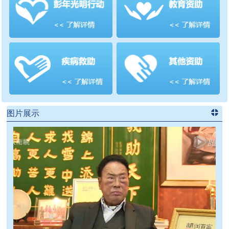
善项目
频道
>>
图片展示
进入
党
建信息
频道