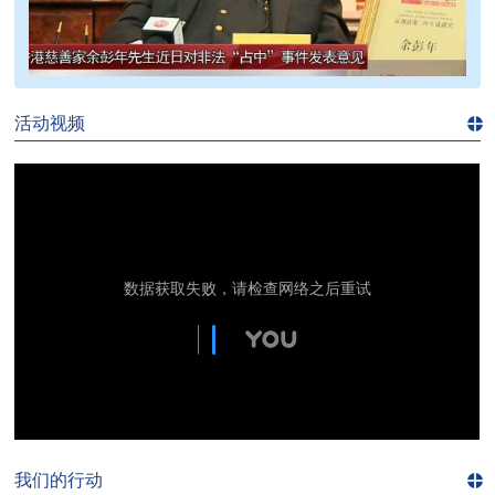
>>
活动视频
进入
视
频
频
道>>
我们的行动