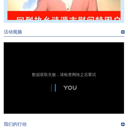
>>
活动视频
进入
视
频
频
道>>
我们的行动