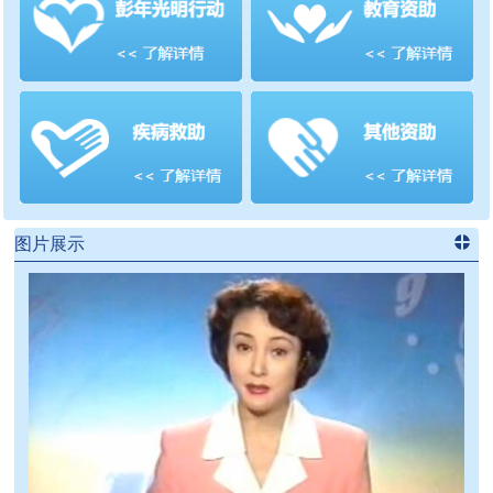
善项目
频道
>>
图片展示
进入
党
建信息
频道