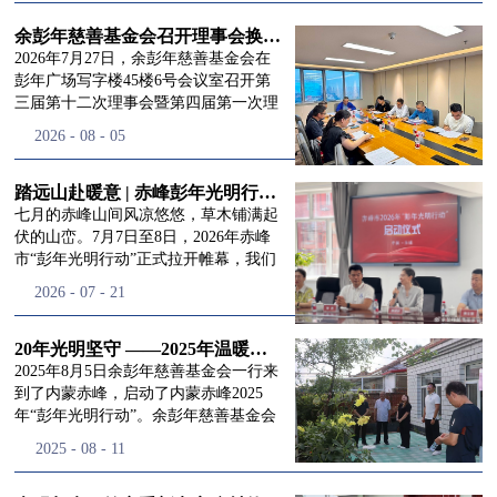
进入
我
余彭年慈善基金会召开理事会换届会议
2026年7月27日，余彭年慈善基金会在
彭年广场写字楼45楼6号会议室召开第
三届第十二次理事会暨第四届第一次理
们的行
事会会议。现场出席会议的有：理事长
2026
-
08
-
05
徐滨先生；副理事长兼秘书长彭志兵先
生；副理事长彭新英女士；理事李栋先
生、李玲辉先生、郭启兴先生及梅鑫先
踏远山赴暖意 | 赤峰彭年光明行动启程，入户回访接住乡亲眼底的光亮
动
频
生，现场列席人员:监事孙海跃先生，联
七月的赤峰山间风凉悠悠，草木铺满起
合党支部书记曾层同志。本次会议由理
伏的山峦。7月7日至8日，2026年赤峰
事长徐滨主持，会议出席人数超过理事
市“彭年光明行动”正式拉开帷幕，我们
会人员2/3，符合召开理事会规定。本次
余彭年慈善基金会一行人奔赴这片北疆
道>>
2026
-
07
-
21
换届会议严格按照基金会章程规定流程
土地，赴一场延续了二十一年的光明之
有序推进，参会的理事会成员、监事共
约。 启动仪式的现场暖意融融，赤峰市
同回顾了基金会过往任期内在助学兴
残联唐婷婷理事长到场参与本次启动活
20年光明坚守 ——2025年温暖启程“彭年光明行动”内蒙赤峰
教、医疗救助、公益事业普惠等多个领
动，由衷肯定了基金会坚持二十一年深
2025年8月5日余彭年慈善基金会一行来
域深耕耕耘的公益历程，充分肯定了第
耕光明帮扶的坚守，也向长久奔走推进
到了内蒙赤峰，启动了内蒙赤峰2025
三届理事会全体成员多年来接续付出的
项目的我们表达了谢意。二十一年时光
年“彭年光明行动”。余彭年慈善基金会
努力，以及为传承余彭年先生"公益为
轮转，“彭年光明行动”走过许许多多城
副秘书长梅鑫，赤峰市残联理事长孙德
2025
-
08
-
11
民、济世利人"的慈善理念所做出的突
市与县域，一趟趟奔赴偏远地区，只为
欣以及余彭年慈善基金会志愿者姜颖妍
出贡献。会议现场通过投票表决的选举
帮饱受白内障困扰的乡亲重见清晰光
等参加了启动仪式。 在启动仪式上，赤