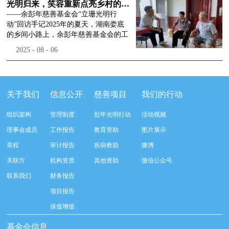
流程，完成了新一届治理层的选举任
景，这份认可，也让我们更加笃定前行
峰市残联理事长孙德欣对我们“彭年光
光明归来，笑容重新点亮乡村的角落
命，全新的第四届理事会正式组建完
的脚步。启动仪式落幕之后，我们没有
明行动”给予了高度的肯定，他表示“彭
——余彭年慈善基金会“立珊光明行
成：选举彭志兵、徐滨、彭新英、李
即刻返程，联合赤峰市残联的工作人
年光明行动”不仅仅是帮助白内障患者
动”回访手记2025年的夏天，湖南娄底
栋、李玲辉、郭启兴、梅鑫为余彭年慈
员、专业医护队伍走入乡间小路，随机
恢复光明，最重要的是减轻了患者家庭
的乡间小路上，余彭年慈善基金会的工
善基金会第四届理事会理事，孙海跃为
回访去年接受了手术帮扶的村民。盘山
经济负担，更是社会力量参与残疾公益
作人员和娄底市委统战部的同仁们，带
2025
-
08
-
06
余彭年慈善基金会第四届理事会监事。
小路弯弯曲曲，两边是繁茂的林木，我
事业的生动体现。随后余彭年慈善基金
着一份特别的牵挂，走进了一个个普通
徐滨先生当选余彭年慈善基金会第四届
们穿梭村落之间，踏进一户户朴素的农
会副秘书长梅鑫也回顾了20年来“彭年
却温暖的家庭。此行主要是去看看那些
理事会理事长，彭新英、李栋为副理事
家小院，近距离聆听大家术后的日常故
光明行动”在内蒙的点点滴滴，并希望
曾经被白内障困扰的老人，在接受
长，李栋为秘书长。在会中理事彭志兵
事。 第一站我们来到蒿松沟村季爷爷的
通过项目的推进，逐步扩大白内障筛查
了“立珊光明行动”的免费手术后，生活
关于我们
信息公开
慈善项目
我们的行动
先生依次为新一任理事长徐滨先生及秘
家中。简朴的乡村民居陈设简单，老人
覆盖，加强术后随访与科普宣传，同时
发生了怎样的变化。“现在能看清菜苗
书长李栋先生颁发聘书。站在换届的全
因为脑血栓常年卧床，很难起身下地，
培养出本地更多的眼科手术人才。启动
了，干活更踏实了！”7月29日，走访组
新起点上，基金会将始终坚守创立初
组织架构
管理制度
彭年光明行动
活动视频
往日家中大大小小的农活，全都压在了
仪式后余彭年慈善基金会一行实地探访
来到涟源市渡头塘乡洪家村。72岁的曾
心，继续沿着余彭年先生的慈善足迹稳
老伴一人肩上。此前季爷爷的左眼早已
了项目实施的一线情况，详细了解了患
爷爷正在自家菜地里忙碌。他曾是村里
理事会成员
工作报告
教育资助
图片展示
步前行：一方面将持续巩固已有的品牌
彻底失明，卧床的日子里视野一片昏
者术前检查，手术安排，术后护理等全
的五保户，一只眼睛因白内障几乎看不
公益项目优势，把帮扶资源更精准地向
章程
审计报告
疾病救助
微博
暗，行动受限再加上双目近乎失明，老
流程就诊环节。 探访结束后，我们一行
见，另一只眼睛的视力也越来越差。以
需要帮助的群体倾斜；另一方面也将探
人常常对往后的生活满心忧虑。得益于
开始对参与项目的患者进行了随机的回
前，他看不清鱼塘的水位，也分不清菜
关联方
机构资质
其他资助
微信公众号
索适配新时代公益环境的创新路径，联
去年项目开展的右眼手术，如今他的右
访。探访结束后，我们一行开始对参与
苗和杂草，走路时常常磕磕绊绊。“手
动更多社会爱心力量，搭建更透明、更
联系我们
财务报告
眼重获视力，平日里能够看清手机屏
项目的患者进行了随机的回访。居住在
术后，眼睛亮堂多了！”老人笑着说。
高效的公益协作平台，让善意触达更广
幕，简单的日常起居也可以自己打理不
松山区三道井子村的王奶奶左眼一直视
现在，他能清楚地看到鱼塘里鱼儿游动
项目报告
阔的角落，用实际行动践行"取之于社
少。聊天的时候季爷爷语气满是庆
力模糊，自己总认为是老花眼一直没有
的样子，除草时也能精准地分辨菜苗和
会、用之于社会"的公益承诺。未来，
保值增值
幸：“本来走路就不利索，要是双眼都
检查治疗。村里的赵书记在走访过程中
杂草。尽管手部有残疾，但他在田埂上
余彭年慈善基金会将在新一届理事会的
看不见，真的不敢设想往后的日子。现
得知此事，就安排王奶奶先做了简单的
走得更稳了，生活依然井井有条。“这
基金会信息
带领下，以更饱满的热忱投身公益慈善
在眼睛看得见了，生活总算多了不少底
筛查。在得知是白内障需要尽快手术
辣酱和鸡蛋，你们别嫌弃。”7月30日，