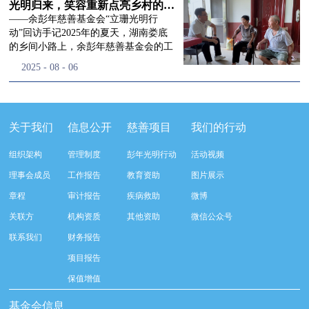
流程，完成了新一届治理层的选举任
景，这份认可，也让我们更加笃定前行
峰市残联理事长孙德欣对我们“彭年光
光明归来，笑容重新点亮乡村的角落
命，全新的第四届理事会正式组建完
的脚步。启动仪式落幕之后，我们没有
明行动”给予了高度的肯定，他表示“彭
——余彭年慈善基金会“立珊光明行
成：选举彭志兵、徐滨、彭新英、李
即刻返程，联合赤峰市残联的工作人
年光明行动”不仅仅是帮助白内障患者
动”回访手记2025年的夏天，湖南娄底
栋、李玲辉、郭启兴、梅鑫为余彭年慈
员、专业医护队伍走入乡间小路，随机
恢复光明，最重要的是减轻了患者家庭
的乡间小路上，余彭年慈善基金会的工
善基金会第四届理事会理事，孙海跃为
回访去年接受了手术帮扶的村民。盘山
经济负担，更是社会力量参与残疾公益
作人员和娄底市委统战部的同仁们，带
2025
-
08
-
06
余彭年慈善基金会第四届理事会监事。
小路弯弯曲曲，两边是繁茂的林木，我
事业的生动体现。随后余彭年慈善基金
着一份特别的牵挂，走进了一个个普通
徐滨先生当选余彭年慈善基金会第四届
们穿梭村落之间，踏进一户户朴素的农
会副秘书长梅鑫也回顾了20年来“彭年
却温暖的家庭。此行主要是去看看那些
理事会理事长，彭新英、李栋为副理事
家小院，近距离聆听大家术后的日常故
光明行动”在内蒙的点点滴滴，并希望
曾经被白内障困扰的老人，在接受
长，李栋为秘书长。在会中理事彭志兵
事。 第一站我们来到蒿松沟村季爷爷的
通过项目的推进，逐步扩大白内障筛查
了“立珊光明行动”的免费手术后，生活
关于我们
信息公开
慈善项目
我们的行动
先生依次为新一任理事长徐滨先生及秘
家中。简朴的乡村民居陈设简单，老人
覆盖，加强术后随访与科普宣传，同时
发生了怎样的变化。“现在能看清菜苗
书长李栋先生颁发聘书。站在换届的全
因为脑血栓常年卧床，很难起身下地，
培养出本地更多的眼科手术人才。启动
了，干活更踏实了！”7月29日，走访组
新起点上，基金会将始终坚守创立初
组织架构
管理制度
彭年光明行动
活动视频
往日家中大大小小的农活，全都压在了
仪式后余彭年慈善基金会一行实地探访
来到涟源市渡头塘乡洪家村。72岁的曾
心，继续沿着余彭年先生的慈善足迹稳
老伴一人肩上。此前季爷爷的左眼早已
了项目实施的一线情况，详细了解了患
爷爷正在自家菜地里忙碌。他曾是村里
理事会成员
工作报告
教育资助
图片展示
步前行：一方面将持续巩固已有的品牌
彻底失明，卧床的日子里视野一片昏
者术前检查，手术安排，术后护理等全
的五保户，一只眼睛因白内障几乎看不
公益项目优势，把帮扶资源更精准地向
章程
审计报告
疾病救助
微博
暗，行动受限再加上双目近乎失明，老
流程就诊环节。 探访结束后，我们一行
见，另一只眼睛的视力也越来越差。以
需要帮助的群体倾斜；另一方面也将探
人常常对往后的生活满心忧虑。得益于
开始对参与项目的患者进行了随机的回
前，他看不清鱼塘的水位，也分不清菜
关联方
机构资质
其他资助
微信公众号
索适配新时代公益环境的创新路径，联
去年项目开展的右眼手术，如今他的右
访。探访结束后，我们一行开始对参与
苗和杂草，走路时常常磕磕绊绊。“手
动更多社会爱心力量，搭建更透明、更
联系我们
财务报告
眼重获视力，平日里能够看清手机屏
项目的患者进行了随机的回访。居住在
术后，眼睛亮堂多了！”老人笑着说。
高效的公益协作平台，让善意触达更广
幕，简单的日常起居也可以自己打理不
松山区三道井子村的王奶奶左眼一直视
现在，他能清楚地看到鱼塘里鱼儿游动
项目报告
阔的角落，用实际行动践行"取之于社
少。聊天的时候季爷爷语气满是庆
力模糊，自己总认为是老花眼一直没有
的样子，除草时也能精准地分辨菜苗和
会、用之于社会"的公益承诺。未来，
保值增值
幸：“本来走路就不利索，要是双眼都
检查治疗。村里的赵书记在走访过程中
杂草。尽管手部有残疾，但他在田埂上
余彭年慈善基金会将在新一届理事会的
看不见，真的不敢设想往后的日子。现
得知此事，就安排王奶奶先做了简单的
走得更稳了，生活依然井井有条。“这
基金会信息
带领下，以更饱满的热忱投身公益慈善
在眼睛看得见了，生活总算多了不少底
筛查。在得知是白内障需要尽快手术
辣酱和鸡蛋，你们别嫌弃。”7月30日，