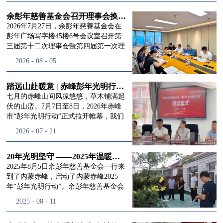
进入
我
余彭年慈善基金会召开理事会换届会议
2026年7月27日，余彭年慈善基金会在
彭年广场写字楼45楼6号会议室召开第
三届第十二次理事会暨第四届第一次理
们的行
事会会议。现场出席会议的有：理事长
2026
-
08
-
05
徐滨先生；副理事长兼秘书长彭志兵先
生；副理事长彭新英女士；理事李栋先
生、李玲辉先生、郭启兴先生及梅鑫先
踏远山赴暖意 | 赤峰彭年光明行动启程，入户回访接住乡亲眼底的光亮
动
频
生，现场列席人员:监事孙海跃先生，联
七月的赤峰山间风凉悠悠，草木铺满起
合党支部书记曾层同志。本次会议由理
伏的山峦。7月7日至8日，2026年赤峰
事长徐滨主持，会议出席人数超过理事
市“彭年光明行动”正式拉开帷幕，我们
会人员2/3，符合召开理事会规定。本次
余彭年慈善基金会一行人奔赴这片北疆
道>>
2026
-
07
-
21
换届会议严格按照基金会章程规定流程
土地，赴一场延续了二十一年的光明之
有序推进，参会的理事会成员、监事共
约。 启动仪式的现场暖意融融，赤峰市
同回顾了基金会过往任期内在助学兴
残联唐婷婷理事长到场参与本次启动活
20年光明坚守 ——2025年温暖启程“彭年光明行动”内蒙赤峰
教、医疗救助、公益事业普惠等多个领
动，由衷肯定了基金会坚持二十一年深
2025年8月5日余彭年慈善基金会一行来
域深耕耕耘的公益历程，充分肯定了第
耕光明帮扶的坚守，也向长久奔走推进
到了内蒙赤峰，启动了内蒙赤峰2025
三届理事会全体成员多年来接续付出的
项目的我们表达了谢意。二十一年时光
年“彭年光明行动”。余彭年慈善基金会
努力，以及为传承余彭年先生"公益为
轮转，“彭年光明行动”走过许许多多城
副秘书长梅鑫，赤峰市残联理事长孙德
2025
-
08
-
11
民、济世利人"的慈善理念所做出的突
市与县域，一趟趟奔赴偏远地区，只为
欣以及余彭年慈善基金会志愿者姜颖妍
出贡献。会议现场通过投票表决的选举
帮饱受白内障困扰的乡亲重见清晰光
等参加了启动仪式。 在启动仪式上，赤