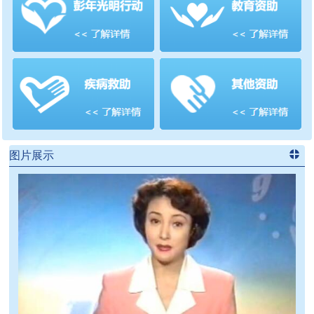
善项目
频道
>>
图片展示
进入
党
建信息
频道