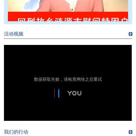
>>
活动视频
进入
视
频
频
道>>
我们的行动