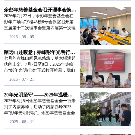
进入
我
余彭年慈善基金会召开理事会换届会议
2026年7月27日，余彭年慈善基金会在
彭年广场写字楼45楼6号会议室召开第
三届第十二次理事会暨第四届第一次理
们的行
事会会议。现场出席会议的有：理事长
2026
-
08
-
05
徐滨先生；副理事长兼秘书长彭志兵先
生；副理事长彭新英女士；理事李栋先
生、李玲辉先生、郭启兴先生及梅鑫先
踏远山赴暖意 | 赤峰彭年光明行动启程，入户回访接住乡亲眼底的光亮
动
频
生，现场列席人员:监事孙海跃先生，联
七月的赤峰山间风凉悠悠，草木铺满起
合党支部书记曾层同志。本次会议由理
伏的山峦。7月7日至8日，2026年赤峰
事长徐滨主持，会议出席人数超过理事
市“彭年光明行动”正式拉开帷幕，我们
会人员2/3，符合召开理事会规定。本次
余彭年慈善基金会一行人奔赴这片北疆
道>>
2026
-
07
-
21
换届会议严格按照基金会章程规定流程
土地，赴一场延续了二十一年的光明之
有序推进，参会的理事会成员、监事共
约。 启动仪式的现场暖意融融，赤峰市
同回顾了基金会过往任期内在助学兴
残联唐婷婷理事长到场参与本次启动活
20年光明坚守 ——2025年温暖启程“彭年光明行动”内蒙赤峰
教、医疗救助、公益事业普惠等多个领
动，由衷肯定了基金会坚持二十一年深
2025年8月5日余彭年慈善基金会一行来
域深耕耕耘的公益历程，充分肯定了第
耕光明帮扶的坚守，也向长久奔走推进
到了内蒙赤峰，启动了内蒙赤峰2025
三届理事会全体成员多年来接续付出的
项目的我们表达了谢意。二十一年时光
年“彭年光明行动”。余彭年慈善基金会
努力，以及为传承余彭年先生"公益为
轮转，“彭年光明行动”走过许许多多城
副秘书长梅鑫，赤峰市残联理事长孙德
2025
-
08
-
11
民、济世利人"的慈善理念所做出的突
市与县域，一趟趟奔赴偏远地区，只为
欣以及余彭年慈善基金会志愿者姜颖妍
出贡献。会议现场通过投票表决的选举
帮饱受白内障困扰的乡亲重见清晰光
等参加了启动仪式。 在启动仪式上，赤