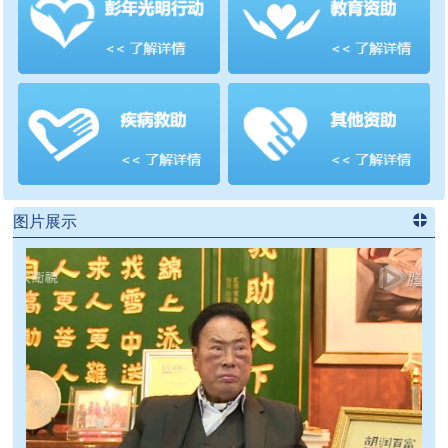
善项目
频道
>>
图片展示
进入
党
建信息
频道