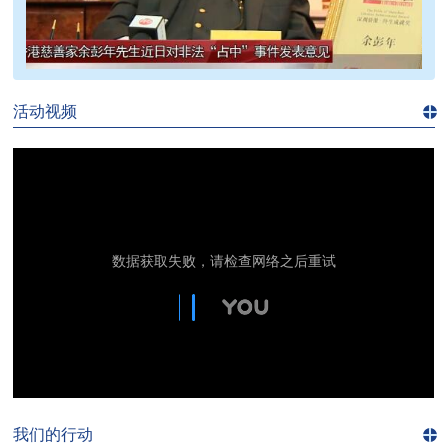
>>
活动视频
进入
视
频
频
道>>
我们的行动