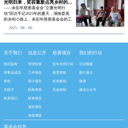
流程，完成了新一届治理层的选举任
景，这份认可，也让我们更加笃定前行
峰市残联理事长孙德欣对我们“彭年光
光明归来，笑容重新点亮乡村的角落
命，全新的第四届理事会正式组建完
的脚步。启动仪式落幕之后，我们没有
明行动”给予了高度的肯定，他表示“彭
——余彭年慈善基金会“立珊光明行
成：选举彭志兵、徐滨、彭新英、李
即刻返程，联合赤峰市残联的工作人
年光明行动”不仅仅是帮助白内障患者
动”回访手记2025年的夏天，湖南娄底
栋、李玲辉、郭启兴、梅鑫为余彭年慈
员、专业医护队伍走入乡间小路，随机
恢复光明，最重要的是减轻了患者家庭
的乡间小路上，余彭年慈善基金会的工
善基金会第四届理事会理事，孙海跃为
回访去年接受了手术帮扶的村民。盘山
经济负担，更是社会力量参与残疾公益
作人员和娄底市委统战部的同仁们，带
2025
-
08
-
06
余彭年慈善基金会第四届理事会监事。
小路弯弯曲曲，两边是繁茂的林木，我
事业的生动体现。随后余彭年慈善基金
着一份特别的牵挂，走进了一个个普通
徐滨先生当选余彭年慈善基金会第四届
们穿梭村落之间，踏进一户户朴素的农
会副秘书长梅鑫也回顾了20年来“彭年
却温暖的家庭。此行主要是去看看那些
理事会理事长，彭新英、李栋为副理事
家小院，近距离聆听大家术后的日常故
光明行动”在内蒙的点点滴滴，并希望
曾经被白内障困扰的老人，在接受
长，李栋为秘书长。在会中理事彭志兵
事。 第一站我们来到蒿松沟村季爷爷的
通过项目的推进，逐步扩大白内障筛查
了“立珊光明行动”的免费手术后，生活
关于我们
信息公开
慈善项目
我们的行动
先生依次为新一任理事长徐滨先生及秘
家中。简朴的乡村民居陈设简单，老人
覆盖，加强术后随访与科普宣传，同时
发生了怎样的变化。“现在能看清菜苗
书长李栋先生颁发聘书。站在换届的全
因为脑血栓常年卧床，很难起身下地，
培养出本地更多的眼科手术人才。启动
了，干活更踏实了！”7月29日，走访组
新起点上，基金会将始终坚守创立初
组织架构
管理制度
彭年光明行动
活动视频
往日家中大大小小的农活，全都压在了
仪式后余彭年慈善基金会一行实地探访
来到涟源市渡头塘乡洪家村。72岁的曾
心，继续沿着余彭年先生的慈善足迹稳
老伴一人肩上。此前季爷爷的左眼早已
了项目实施的一线情况，详细了解了患
爷爷正在自家菜地里忙碌。他曾是村里
理事会成员
工作报告
教育资助
图片展示
步前行：一方面将持续巩固已有的品牌
彻底失明，卧床的日子里视野一片昏
者术前检查，手术安排，术后护理等全
的五保户，一只眼睛因白内障几乎看不
公益项目优势，把帮扶资源更精准地向
章程
审计报告
疾病救助
微博
暗，行动受限再加上双目近乎失明，老
流程就诊环节。 探访结束后，我们一行
见，另一只眼睛的视力也越来越差。以
需要帮助的群体倾斜；另一方面也将探
人常常对往后的生活满心忧虑。得益于
开始对参与项目的患者进行了随机的回
前，他看不清鱼塘的水位，也分不清菜
关联方
机构资质
其他资助
微信公众号
索适配新时代公益环境的创新路径，联
去年项目开展的右眼手术，如今他的右
访。探访结束后，我们一行开始对参与
苗和杂草，走路时常常磕磕绊绊。“手
动更多社会爱心力量，搭建更透明、更
联系我们
财务报告
眼重获视力，平日里能够看清手机屏
项目的患者进行了随机的回访。居住在
术后，眼睛亮堂多了！”老人笑着说。
高效的公益协作平台，让善意触达更广
幕，简单的日常起居也可以自己打理不
松山区三道井子村的王奶奶左眼一直视
现在，他能清楚地看到鱼塘里鱼儿游动
项目报告
阔的角落，用实际行动践行"取之于社
少。聊天的时候季爷爷语气满是庆
力模糊，自己总认为是老花眼一直没有
的样子，除草时也能精准地分辨菜苗和
会、用之于社会"的公益承诺。未来，
保值增值
幸：“本来走路就不利索，要是双眼都
检查治疗。村里的赵书记在走访过程中
杂草。尽管手部有残疾，但他在田埂上
余彭年慈善基金会将在新一届理事会的
看不见，真的不敢设想往后的日子。现
得知此事，就安排王奶奶先做了简单的
走得更稳了，生活依然井井有条。“这
基金会信息
带领下，以更饱满的热忱投身公益慈善
在眼睛看得见了，生活总算多了不少底
筛查。在得知是白内障需要尽快手术
辣酱和鸡蛋，你们别嫌弃。”7月30日，