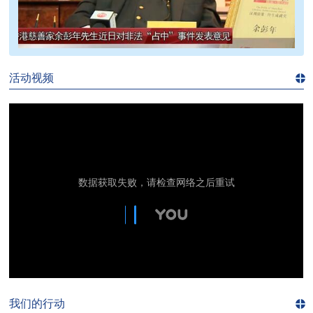
>>
活动视频
进入
视
频
频
道>>
我们的行动