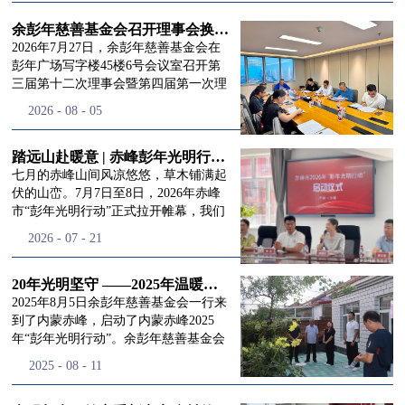
进入
我
余彭年慈善基金会召开理事会换届会议
2026年7月27日，余彭年慈善基金会在
彭年广场写字楼45楼6号会议室召开第
三届第十二次理事会暨第四届第一次理
们的行
事会会议。现场出席会议的有：理事长
2026
-
08
-
05
徐滨先生；副理事长兼秘书长彭志兵先
生；副理事长彭新英女士；理事李栋先
生、李玲辉先生、郭启兴先生及梅鑫先
踏远山赴暖意 | 赤峰彭年光明行动启程，入户回访接住乡亲眼底的光亮
动
频
生，现场列席人员:监事孙海跃先生，联
七月的赤峰山间风凉悠悠，草木铺满起
合党支部书记曾层同志。本次会议由理
伏的山峦。7月7日至8日，2026年赤峰
事长徐滨主持，会议出席人数超过理事
市“彭年光明行动”正式拉开帷幕，我们
会人员2/3，符合召开理事会规定。本次
余彭年慈善基金会一行人奔赴这片北疆
道>>
2026
-
07
-
21
换届会议严格按照基金会章程规定流程
土地，赴一场延续了二十一年的光明之
有序推进，参会的理事会成员、监事共
约。 启动仪式的现场暖意融融，赤峰市
同回顾了基金会过往任期内在助学兴
残联唐婷婷理事长到场参与本次启动活
20年光明坚守 ——2025年温暖启程“彭年光明行动”内蒙赤峰
教、医疗救助、公益事业普惠等多个领
动，由衷肯定了基金会坚持二十一年深
2025年8月5日余彭年慈善基金会一行来
域深耕耕耘的公益历程，充分肯定了第
耕光明帮扶的坚守，也向长久奔走推进
到了内蒙赤峰，启动了内蒙赤峰2025
三届理事会全体成员多年来接续付出的
项目的我们表达了谢意。二十一年时光
年“彭年光明行动”。余彭年慈善基金会
努力，以及为传承余彭年先生"公益为
轮转，“彭年光明行动”走过许许多多城
副秘书长梅鑫，赤峰市残联理事长孙德
2025
-
08
-
11
民、济世利人"的慈善理念所做出的突
市与县域，一趟趟奔赴偏远地区，只为
欣以及余彭年慈善基金会志愿者姜颖妍
出贡献。会议现场通过投票表决的选举
帮饱受白内障困扰的乡亲重见清晰光
等参加了启动仪式。 在启动仪式上，赤