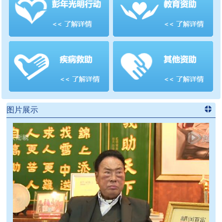
善项目
频道
>>
图片展示
进入
党
建信息
频道