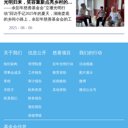
流程，完成了新一届治理层的选举任
景，这份认可，也让我们更加笃定前行
峰市残联理事长孙德欣对我们“彭年光
光明归来，笑容重新点亮乡村的角落
命，全新的第四届理事会正式组建完
的脚步。启动仪式落幕之后，我们没有
明行动”给予了高度的肯定，他表示“彭
——余彭年慈善基金会“立珊光明行
成：选举彭志兵、徐滨、彭新英、李
即刻返程，联合赤峰市残联的工作人
年光明行动”不仅仅是帮助白内障患者
动”回访手记2025年的夏天，湖南娄底
栋、李玲辉、郭启兴、梅鑫为余彭年慈
员、专业医护队伍走入乡间小路，随机
恢复光明，最重要的是减轻了患者家庭
的乡间小路上，余彭年慈善基金会的工
善基金会第四届理事会理事，孙海跃为
回访去年接受了手术帮扶的村民。盘山
经济负担，更是社会力量参与残疾公益
作人员和娄底市委统战部的同仁们，带
2025
-
08
-
06
余彭年慈善基金会第四届理事会监事。
小路弯弯曲曲，两边是繁茂的林木，我
事业的生动体现。随后余彭年慈善基金
着一份特别的牵挂，走进了一个个普通
徐滨先生当选余彭年慈善基金会第四届
们穿梭村落之间，踏进一户户朴素的农
会副秘书长梅鑫也回顾了20年来“彭年
却温暖的家庭。此行主要是去看看那些
理事会理事长，彭新英、李栋为副理事
家小院，近距离聆听大家术后的日常故
光明行动”在内蒙的点点滴滴，并希望
曾经被白内障困扰的老人，在接受
长，李栋为秘书长。在会中理事彭志兵
事。 第一站我们来到蒿松沟村季爷爷的
通过项目的推进，逐步扩大白内障筛查
了“立珊光明行动”的免费手术后，生活
关于我们
信息公开
慈善项目
我们的行动
先生依次为新一任理事长徐滨先生及秘
家中。简朴的乡村民居陈设简单，老人
覆盖，加强术后随访与科普宣传，同时
发生了怎样的变化。“现在能看清菜苗
书长李栋先生颁发聘书。站在换届的全
因为脑血栓常年卧床，很难起身下地，
培养出本地更多的眼科手术人才。启动
了，干活更踏实了！”7月29日，走访组
新起点上，基金会将始终坚守创立初
组织架构
管理制度
彭年光明行动
活动视频
往日家中大大小小的农活，全都压在了
仪式后余彭年慈善基金会一行实地探访
来到涟源市渡头塘乡洪家村。72岁的曾
心，继续沿着余彭年先生的慈善足迹稳
老伴一人肩上。此前季爷爷的左眼早已
了项目实施的一线情况，详细了解了患
爷爷正在自家菜地里忙碌。他曾是村里
理事会成员
工作报告
教育资助
图片展示
步前行：一方面将持续巩固已有的品牌
彻底失明，卧床的日子里视野一片昏
者术前检查，手术安排，术后护理等全
的五保户，一只眼睛因白内障几乎看不
公益项目优势，把帮扶资源更精准地向
章程
审计报告
疾病救助
微博
暗，行动受限再加上双目近乎失明，老
流程就诊环节。 探访结束后，我们一行
见，另一只眼睛的视力也越来越差。以
需要帮助的群体倾斜；另一方面也将探
人常常对往后的生活满心忧虑。得益于
开始对参与项目的患者进行了随机的回
前，他看不清鱼塘的水位，也分不清菜
关联方
机构资质
其他资助
微信公众号
索适配新时代公益环境的创新路径，联
去年项目开展的右眼手术，如今他的右
访。探访结束后，我们一行开始对参与
苗和杂草，走路时常常磕磕绊绊。“手
动更多社会爱心力量，搭建更透明、更
联系我们
财务报告
眼重获视力，平日里能够看清手机屏
项目的患者进行了随机的回访。居住在
术后，眼睛亮堂多了！”老人笑着说。
高效的公益协作平台，让善意触达更广
幕，简单的日常起居也可以自己打理不
松山区三道井子村的王奶奶左眼一直视
现在，他能清楚地看到鱼塘里鱼儿游动
项目报告
阔的角落，用实际行动践行"取之于社
少。聊天的时候季爷爷语气满是庆
力模糊，自己总认为是老花眼一直没有
的样子，除草时也能精准地分辨菜苗和
会、用之于社会"的公益承诺。未来，
保值增值
幸：“本来走路就不利索，要是双眼都
检查治疗。村里的赵书记在走访过程中
杂草。尽管手部有残疾，但他在田埂上
余彭年慈善基金会将在新一届理事会的
看不见，真的不敢设想往后的日子。现
得知此事，就安排王奶奶先做了简单的
走得更稳了，生活依然井井有条。“这
基金会信息
带领下，以更饱满的热忱投身公益慈善
在眼睛看得见了，生活总算多了不少底
筛查。在得知是白内障需要尽快手术
辣酱和鸡蛋，你们别嫌弃。”7月30日，