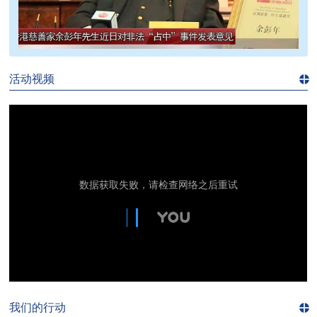
>>
活动视频
进入
视
频
频
道>>
我们的行动