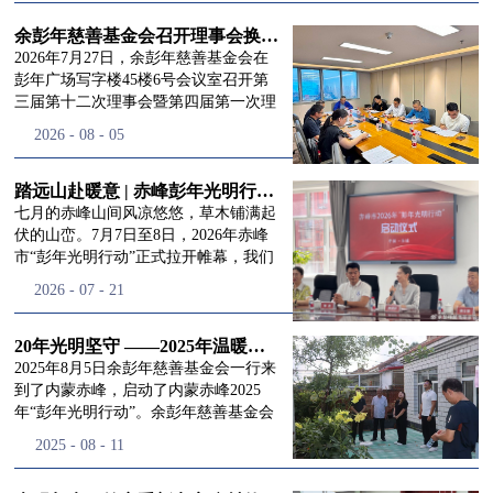
进入
我
余彭年慈善基金会召开理事会换届会议
2026年7月27日，余彭年慈善基金会在
彭年广场写字楼45楼6号会议室召开第
三届第十二次理事会暨第四届第一次理
们的行
事会会议。现场出席会议的有：理事长
2026
-
08
-
05
徐滨先生；副理事长兼秘书长彭志兵先
生；副理事长彭新英女士；理事李栋先
生、李玲辉先生、郭启兴先生及梅鑫先
踏远山赴暖意 | 赤峰彭年光明行动启程，入户回访接住乡亲眼底的光亮
动
频
生，现场列席人员:监事孙海跃先生，联
七月的赤峰山间风凉悠悠，草木铺满起
合党支部书记曾层同志。本次会议由理
伏的山峦。7月7日至8日，2026年赤峰
事长徐滨主持，会议出席人数超过理事
市“彭年光明行动”正式拉开帷幕，我们
会人员2/3，符合召开理事会规定。本次
余彭年慈善基金会一行人奔赴这片北疆
道>>
2026
-
07
-
21
换届会议严格按照基金会章程规定流程
土地，赴一场延续了二十一年的光明之
有序推进，参会的理事会成员、监事共
约。 启动仪式的现场暖意融融，赤峰市
同回顾了基金会过往任期内在助学兴
残联唐婷婷理事长到场参与本次启动活
20年光明坚守 ——2025年温暖启程“彭年光明行动”内蒙赤峰
教、医疗救助、公益事业普惠等多个领
动，由衷肯定了基金会坚持二十一年深
2025年8月5日余彭年慈善基金会一行来
域深耕耕耘的公益历程，充分肯定了第
耕光明帮扶的坚守，也向长久奔走推进
到了内蒙赤峰，启动了内蒙赤峰2025
三届理事会全体成员多年来接续付出的
项目的我们表达了谢意。二十一年时光
年“彭年光明行动”。余彭年慈善基金会
努力，以及为传承余彭年先生"公益为
轮转，“彭年光明行动”走过许许多多城
副秘书长梅鑫，赤峰市残联理事长孙德
2025
-
08
-
11
民、济世利人"的慈善理念所做出的突
市与县域，一趟趟奔赴偏远地区，只为
欣以及余彭年慈善基金会志愿者姜颖妍
出贡献。会议现场通过投票表决的选举
帮饱受白内障困扰的乡亲重见清晰光
等参加了启动仪式。 在启动仪式上，赤