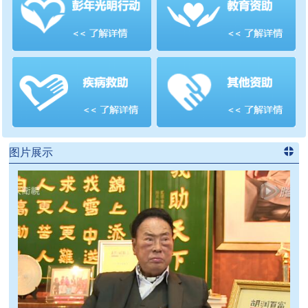
善项目
频道
>>
图片展示
进入
党
建信息
频道