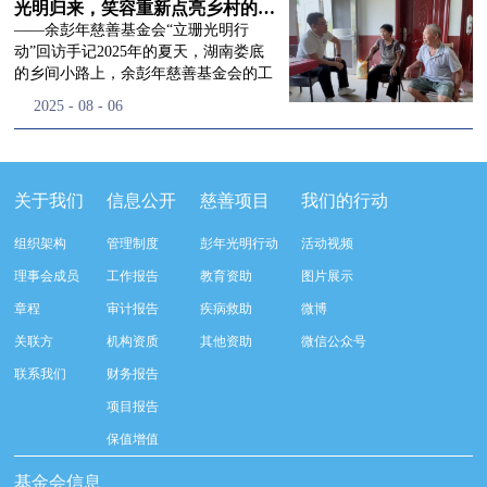
流程，完成了新一届治理层的选举任
景，这份认可，也让我们更加笃定前行
峰市残联理事长孙德欣对我们“彭年光
光明归来，笑容重新点亮乡村的角落
命，全新的第四届理事会正式组建完
的脚步。启动仪式落幕之后，我们没有
明行动”给予了高度的肯定，他表示“彭
——余彭年慈善基金会“立珊光明行
成：选举彭志兵、徐滨、彭新英、李
即刻返程，联合赤峰市残联的工作人
年光明行动”不仅仅是帮助白内障患者
动”回访手记2025年的夏天，湖南娄底
栋、李玲辉、郭启兴、梅鑫为余彭年慈
员、专业医护队伍走入乡间小路，随机
恢复光明，最重要的是减轻了患者家庭
的乡间小路上，余彭年慈善基金会的工
善基金会第四届理事会理事，孙海跃为
回访去年接受了手术帮扶的村民。盘山
经济负担，更是社会力量参与残疾公益
作人员和娄底市委统战部的同仁们，带
2025
-
08
-
06
余彭年慈善基金会第四届理事会监事。
小路弯弯曲曲，两边是繁茂的林木，我
事业的生动体现。随后余彭年慈善基金
着一份特别的牵挂，走进了一个个普通
徐滨先生当选余彭年慈善基金会第四届
们穿梭村落之间，踏进一户户朴素的农
会副秘书长梅鑫也回顾了20年来“彭年
却温暖的家庭。此行主要是去看看那些
理事会理事长，彭新英、李栋为副理事
家小院，近距离聆听大家术后的日常故
光明行动”在内蒙的点点滴滴，并希望
曾经被白内障困扰的老人，在接受
长，李栋为秘书长。在会中理事彭志兵
事。 第一站我们来到蒿松沟村季爷爷的
通过项目的推进，逐步扩大白内障筛查
了“立珊光明行动”的免费手术后，生活
关于我们
信息公开
慈善项目
我们的行动
先生依次为新一任理事长徐滨先生及秘
家中。简朴的乡村民居陈设简单，老人
覆盖，加强术后随访与科普宣传，同时
发生了怎样的变化。“现在能看清菜苗
书长李栋先生颁发聘书。站在换届的全
因为脑血栓常年卧床，很难起身下地，
培养出本地更多的眼科手术人才。启动
了，干活更踏实了！”7月29日，走访组
新起点上，基金会将始终坚守创立初
组织架构
管理制度
彭年光明行动
活动视频
往日家中大大小小的农活，全都压在了
仪式后余彭年慈善基金会一行实地探访
来到涟源市渡头塘乡洪家村。72岁的曾
心，继续沿着余彭年先生的慈善足迹稳
老伴一人肩上。此前季爷爷的左眼早已
了项目实施的一线情况，详细了解了患
爷爷正在自家菜地里忙碌。他曾是村里
理事会成员
工作报告
教育资助
图片展示
步前行：一方面将持续巩固已有的品牌
彻底失明，卧床的日子里视野一片昏
者术前检查，手术安排，术后护理等全
的五保户，一只眼睛因白内障几乎看不
公益项目优势，把帮扶资源更精准地向
章程
审计报告
疾病救助
微博
暗，行动受限再加上双目近乎失明，老
流程就诊环节。 探访结束后，我们一行
见，另一只眼睛的视力也越来越差。以
需要帮助的群体倾斜；另一方面也将探
人常常对往后的生活满心忧虑。得益于
开始对参与项目的患者进行了随机的回
前，他看不清鱼塘的水位，也分不清菜
关联方
机构资质
其他资助
微信公众号
索适配新时代公益环境的创新路径，联
去年项目开展的右眼手术，如今他的右
访。探访结束后，我们一行开始对参与
苗和杂草，走路时常常磕磕绊绊。“手
动更多社会爱心力量，搭建更透明、更
联系我们
财务报告
眼重获视力，平日里能够看清手机屏
项目的患者进行了随机的回访。居住在
术后，眼睛亮堂多了！”老人笑着说。
高效的公益协作平台，让善意触达更广
幕，简单的日常起居也可以自己打理不
松山区三道井子村的王奶奶左眼一直视
现在，他能清楚地看到鱼塘里鱼儿游动
项目报告
阔的角落，用实际行动践行"取之于社
少。聊天的时候季爷爷语气满是庆
力模糊，自己总认为是老花眼一直没有
的样子，除草时也能精准地分辨菜苗和
会、用之于社会"的公益承诺。未来，
保值增值
幸：“本来走路就不利索，要是双眼都
检查治疗。村里的赵书记在走访过程中
杂草。尽管手部有残疾，但他在田埂上
余彭年慈善基金会将在新一届理事会的
看不见，真的不敢设想往后的日子。现
得知此事，就安排王奶奶先做了简单的
走得更稳了，生活依然井井有条。“这
基金会信息
带领下，以更饱满的热忱投身公益慈善
在眼睛看得见了，生活总算多了不少底
筛查。在得知是白内障需要尽快手术
辣酱和鸡蛋，你们别嫌弃。”7月30日，