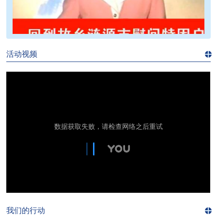
>>
活动视频
进入
视
频
频
道>>
我们的行动