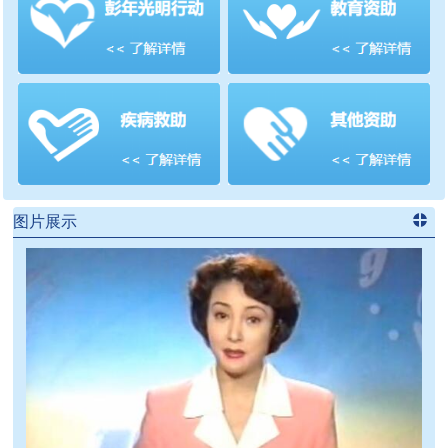
善项目
频道
>>
图片展示
进入
党
建信息
频道