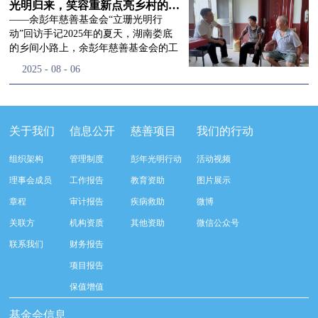
流程，完成了新一届治理层的选举任
景，这份认可，也让我们更加笃定前行
峰市残联理事长孙德欣对我们“彭年光
光明归来，笑容重新点亮乡村的角落
命，全新的第四届理事会正式组建完
的脚步。启动仪式落幕之后，我们没有
明行动”给予了高度的肯定，他表示“彭
——余彭年慈善基金会“立珊光明行
成：选举彭志兵、徐滨、彭新英、李
即刻返程，联合赤峰市残联的工作人
年光明行动”不仅仅是帮助白内障患者
动”回访手记2025年的夏天，湖南娄底
栋、李玲辉、郭启兴、梅鑫为余彭年慈
员、专业医护队伍走入乡间小路，随机
恢复光明，最重要的是减轻了患者家庭
的乡间小路上，余彭年慈善基金会的工
善基金会第四届理事会理事，孙海跃为
回访去年接受了手术帮扶的村民。盘山
经济负担，更是社会力量参与残疾公益
作人员和娄底市委统战部的同仁们，带
2025
-
08
-
06
余彭年慈善基金会第四届理事会监事。
小路弯弯曲曲，两边是繁茂的林木，我
事业的生动体现。随后余彭年慈善基金
着一份特别的牵挂，走进了一个个普通
徐滨先生当选余彭年慈善基金会第四届
们穿梭村落之间，踏进一户户朴素的农
会副秘书长梅鑫也回顾了20年来“彭年
却温暖的家庭。此行主要是去看看那些
理事会理事长，彭新英、李栋为副理事
家小院，近距离聆听大家术后的日常故
光明行动”在内蒙的点点滴滴，并希望
曾经被白内障困扰的老人，在接受
长，李栋为秘书长。在会中理事彭志兵
事。 第一站我们来到蒿松沟村季爷爷的
通过项目的推进，逐步扩大白内障筛查
了“立珊光明行动”的免费手术后，生活
关于我们
信息公开
慈善项目
我们的行动
先生依次为新一任理事长徐滨先生及秘
家中。简朴的乡村民居陈设简单，老人
覆盖，加强术后随访与科普宣传，同时
发生了怎样的变化。“现在能看清菜苗
书长李栋先生颁发聘书。站在换届的全
因为脑血栓常年卧床，很难起身下地，
培养出本地更多的眼科手术人才。启动
了，干活更踏实了！”7月29日，走访组
新起点上，基金会将始终坚守创立初
组织架构
管理制度
彭年光明行动
活动视频
往日家中大大小小的农活，全都压在了
仪式后余彭年慈善基金会一行实地探访
来到涟源市渡头塘乡洪家村。72岁的曾
心，继续沿着余彭年先生的慈善足迹稳
老伴一人肩上。此前季爷爷的左眼早已
了项目实施的一线情况，详细了解了患
爷爷正在自家菜地里忙碌。他曾是村里
理事会成员
工作报告
教育资助
图片展示
步前行：一方面将持续巩固已有的品牌
彻底失明，卧床的日子里视野一片昏
者术前检查，手术安排，术后护理等全
的五保户，一只眼睛因白内障几乎看不
公益项目优势，把帮扶资源更精准地向
章程
审计报告
疾病救助
微博
暗，行动受限再加上双目近乎失明，老
流程就诊环节。 探访结束后，我们一行
见，另一只眼睛的视力也越来越差。以
需要帮助的群体倾斜；另一方面也将探
人常常对往后的生活满心忧虑。得益于
开始对参与项目的患者进行了随机的回
前，他看不清鱼塘的水位，也分不清菜
关联方
机构资质
其他资助
微信公众号
索适配新时代公益环境的创新路径，联
去年项目开展的右眼手术，如今他的右
访。探访结束后，我们一行开始对参与
苗和杂草，走路时常常磕磕绊绊。“手
动更多社会爱心力量，搭建更透明、更
联系我们
财务报告
眼重获视力，平日里能够看清手机屏
项目的患者进行了随机的回访。居住在
术后，眼睛亮堂多了！”老人笑着说。
高效的公益协作平台，让善意触达更广
幕，简单的日常起居也可以自己打理不
松山区三道井子村的王奶奶左眼一直视
现在，他能清楚地看到鱼塘里鱼儿游动
项目报告
阔的角落，用实际行动践行"取之于社
少。聊天的时候季爷爷语气满是庆
力模糊，自己总认为是老花眼一直没有
的样子，除草时也能精准地分辨菜苗和
会、用之于社会"的公益承诺。未来，
保值增值
幸：“本来走路就不利索，要是双眼都
检查治疗。村里的赵书记在走访过程中
杂草。尽管手部有残疾，但他在田埂上
余彭年慈善基金会将在新一届理事会的
看不见，真的不敢设想往后的日子。现
得知此事，就安排王奶奶先做了简单的
走得更稳了，生活依然井井有条。“这
基金会信息
带领下，以更饱满的热忱投身公益慈善
在眼睛看得见了，生活总算多了不少底
筛查。在得知是白内障需要尽快手术
辣酱和鸡蛋，你们别嫌弃。”7月30日，