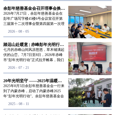
进入
我
余彭年慈善基金会召开理事会换届会议
2026年7月27日，余彭年慈善基金会在
彭年广场写字楼45楼6号会议室召开第
三届第十二次理事会暨第四届第一次理
们的行
事会会议。现场出席会议的有：理事长
2026
-
08
-
05
徐滨先生；副理事长兼秘书长彭志兵先
生；副理事长彭新英女士；理事李栋先
生、李玲辉先生、郭启兴先生及梅鑫先
踏远山赴暖意 | 赤峰彭年光明行动启程，入户回访接住乡亲眼底的光亮
动
频
生，现场列席人员:监事孙海跃先生，联
七月的赤峰山间风凉悠悠，草木铺满起
合党支部书记曾层同志。本次会议由理
伏的山峦。7月7日至8日，2026年赤峰
事长徐滨主持，会议出席人数超过理事
市“彭年光明行动”正式拉开帷幕，我们
会人员2/3，符合召开理事会规定。本次
余彭年慈善基金会一行人奔赴这片北疆
道>>
2026
-
07
-
21
换届会议严格按照基金会章程规定流程
土地，赴一场延续了二十一年的光明之
有序推进，参会的理事会成员、监事共
约。 启动仪式的现场暖意融融，赤峰市
同回顾了基金会过往任期内在助学兴
残联唐婷婷理事长到场参与本次启动活
20年光明坚守 ——2025年温暖启程“彭年光明行动”内蒙赤峰
教、医疗救助、公益事业普惠等多个领
动，由衷肯定了基金会坚持二十一年深
2025年8月5日余彭年慈善基金会一行来
域深耕耕耘的公益历程，充分肯定了第
耕光明帮扶的坚守，也向长久奔走推进
到了内蒙赤峰，启动了内蒙赤峰2025
三届理事会全体成员多年来接续付出的
项目的我们表达了谢意。二十一年时光
年“彭年光明行动”。余彭年慈善基金会
努力，以及为传承余彭年先生"公益为
轮转，“彭年光明行动”走过许许多多城
副秘书长梅鑫，赤峰市残联理事长孙德
2025
-
08
-
11
民、济世利人"的慈善理念所做出的突
市与县域，一趟趟奔赴偏远地区，只为
欣以及余彭年慈善基金会志愿者姜颖妍
出贡献。会议现场通过投票表决的选举
帮饱受白内障困扰的乡亲重见清晰光
等参加了启动仪式。 在启动仪式上，赤