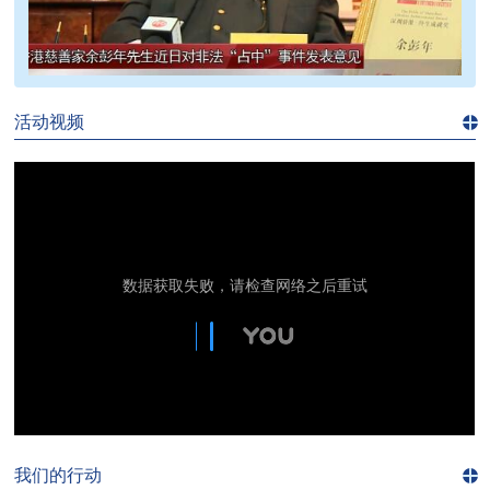
>>
活动视频
进入
视
频
频
道>>
我们的行动