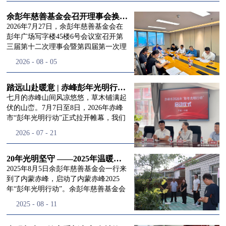
进入
我
余彭年慈善基金会召开理事会换届会议
2026年7月27日，余彭年慈善基金会在
彭年广场写字楼45楼6号会议室召开第
三届第十二次理事会暨第四届第一次理
们的行
事会会议。现场出席会议的有：理事长
2026
-
08
-
05
徐滨先生；副理事长兼秘书长彭志兵先
生；副理事长彭新英女士；理事李栋先
生、李玲辉先生、郭启兴先生及梅鑫先
踏远山赴暖意 | 赤峰彭年光明行动启程，入户回访接住乡亲眼底的光亮
动
频
生，现场列席人员:监事孙海跃先生，联
七月的赤峰山间风凉悠悠，草木铺满起
合党支部书记曾层同志。本次会议由理
伏的山峦。7月7日至8日，2026年赤峰
事长徐滨主持，会议出席人数超过理事
市“彭年光明行动”正式拉开帷幕，我们
会人员2/3，符合召开理事会规定。本次
余彭年慈善基金会一行人奔赴这片北疆
道>>
2026
-
07
-
21
换届会议严格按照基金会章程规定流程
土地，赴一场延续了二十一年的光明之
有序推进，参会的理事会成员、监事共
约。 启动仪式的现场暖意融融，赤峰市
同回顾了基金会过往任期内在助学兴
残联唐婷婷理事长到场参与本次启动活
20年光明坚守 ——2025年温暖启程“彭年光明行动”内蒙赤峰
教、医疗救助、公益事业普惠等多个领
动，由衷肯定了基金会坚持二十一年深
2025年8月5日余彭年慈善基金会一行来
域深耕耕耘的公益历程，充分肯定了第
耕光明帮扶的坚守，也向长久奔走推进
到了内蒙赤峰，启动了内蒙赤峰2025
三届理事会全体成员多年来接续付出的
项目的我们表达了谢意。二十一年时光
年“彭年光明行动”。余彭年慈善基金会
努力，以及为传承余彭年先生"公益为
轮转，“彭年光明行动”走过许许多多城
副秘书长梅鑫，赤峰市残联理事长孙德
2025
-
08
-
11
民、济世利人"的慈善理念所做出的突
市与县域，一趟趟奔赴偏远地区，只为
欣以及余彭年慈善基金会志愿者姜颖妍
出贡献。会议现场通过投票表决的选举
帮饱受白内障困扰的乡亲重见清晰光
等参加了启动仪式。 在启动仪式上，赤