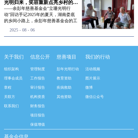
流程，完成了新一届治理层的选举任
景，这份认可，也让我们更加笃定前行
峰市残联理事长孙德欣对我们“彭年光
光明归来，笑容重新点亮乡村的角落
命，全新的第四届理事会正式组建完
的脚步。启动仪式落幕之后，我们没有
明行动”给予了高度的肯定，他表示“彭
——余彭年慈善基金会“立珊光明行
成：选举彭志兵、徐滨、彭新英、李
即刻返程，联合赤峰市残联的工作人
年光明行动”不仅仅是帮助白内障患者
动”回访手记2025年的夏天，湖南娄底
栋、李玲辉、郭启兴、梅鑫为余彭年慈
员、专业医护队伍走入乡间小路，随机
恢复光明，最重要的是减轻了患者家庭
的乡间小路上，余彭年慈善基金会的工
善基金会第四届理事会理事，孙海跃为
回访去年接受了手术帮扶的村民。盘山
经济负担，更是社会力量参与残疾公益
作人员和娄底市委统战部的同仁们，带
2025
-
08
-
06
余彭年慈善基金会第四届理事会监事。
小路弯弯曲曲，两边是繁茂的林木，我
事业的生动体现。随后余彭年慈善基金
着一份特别的牵挂，走进了一个个普通
徐滨先生当选余彭年慈善基金会第四届
们穿梭村落之间，踏进一户户朴素的农
会副秘书长梅鑫也回顾了20年来“彭年
却温暖的家庭。此行主要是去看看那些
理事会理事长，彭新英、李栋为副理事
家小院，近距离聆听大家术后的日常故
光明行动”在内蒙的点点滴滴，并希望
曾经被白内障困扰的老人，在接受
长，李栋为秘书长。在会中理事彭志兵
事。 第一站我们来到蒿松沟村季爷爷的
通过项目的推进，逐步扩大白内障筛查
了“立珊光明行动”的免费手术后，生活
关于我们
信息公开
慈善项目
我们的行动
先生依次为新一任理事长徐滨先生及秘
家中。简朴的乡村民居陈设简单，老人
覆盖，加强术后随访与科普宣传，同时
发生了怎样的变化。“现在能看清菜苗
书长李栋先生颁发聘书。站在换届的全
因为脑血栓常年卧床，很难起身下地，
培养出本地更多的眼科手术人才。启动
了，干活更踏实了！”7月29日，走访组
新起点上，基金会将始终坚守创立初
组织架构
管理制度
彭年光明行动
活动视频
往日家中大大小小的农活，全都压在了
仪式后余彭年慈善基金会一行实地探访
来到涟源市渡头塘乡洪家村。72岁的曾
心，继续沿着余彭年先生的慈善足迹稳
老伴一人肩上。此前季爷爷的左眼早已
了项目实施的一线情况，详细了解了患
爷爷正在自家菜地里忙碌。他曾是村里
理事会成员
工作报告
教育资助
图片展示
步前行：一方面将持续巩固已有的品牌
彻底失明，卧床的日子里视野一片昏
者术前检查，手术安排，术后护理等全
的五保户，一只眼睛因白内障几乎看不
公益项目优势，把帮扶资源更精准地向
章程
审计报告
疾病救助
微博
暗，行动受限再加上双目近乎失明，老
流程就诊环节。 探访结束后，我们一行
见，另一只眼睛的视力也越来越差。以
需要帮助的群体倾斜；另一方面也将探
人常常对往后的生活满心忧虑。得益于
开始对参与项目的患者进行了随机的回
前，他看不清鱼塘的水位，也分不清菜
关联方
机构资质
其他资助
微信公众号
索适配新时代公益环境的创新路径，联
去年项目开展的右眼手术，如今他的右
访。探访结束后，我们一行开始对参与
苗和杂草，走路时常常磕磕绊绊。“手
动更多社会爱心力量，搭建更透明、更
联系我们
财务报告
眼重获视力，平日里能够看清手机屏
项目的患者进行了随机的回访。居住在
术后，眼睛亮堂多了！”老人笑着说。
高效的公益协作平台，让善意触达更广
幕，简单的日常起居也可以自己打理不
松山区三道井子村的王奶奶左眼一直视
现在，他能清楚地看到鱼塘里鱼儿游动
项目报告
阔的角落，用实际行动践行"取之于社
少。聊天的时候季爷爷语气满是庆
力模糊，自己总认为是老花眼一直没有
的样子，除草时也能精准地分辨菜苗和
会、用之于社会"的公益承诺。未来，
保值增值
幸：“本来走路就不利索，要是双眼都
检查治疗。村里的赵书记在走访过程中
杂草。尽管手部有残疾，但他在田埂上
余彭年慈善基金会将在新一届理事会的
看不见，真的不敢设想往后的日子。现
得知此事，就安排王奶奶先做了简单的
走得更稳了，生活依然井井有条。“这
基金会信息
带领下，以更饱满的热忱投身公益慈善
在眼睛看得见了，生活总算多了不少底
筛查。在得知是白内障需要尽快手术
辣酱和鸡蛋，你们别嫌弃。”7月30日，