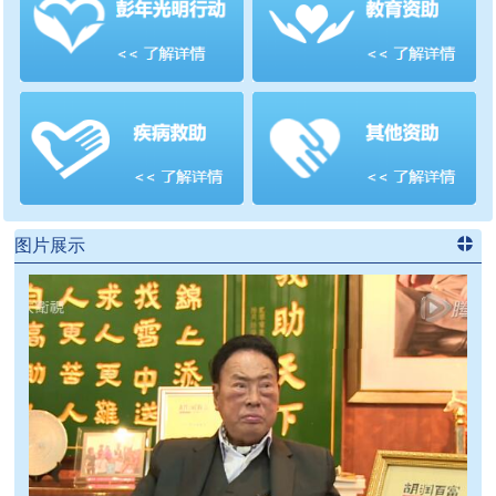
善项目
频道
>>
图片展示
进入
党
建信息
频道