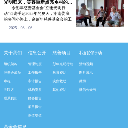
流程，完成了新一届治理层的选举任
景，这份认可，也让我们更加笃定前行
峰市残联理事长孙德欣对我们“彭年光
光明归来，笑容重新点亮乡村的角落
命，全新的第四届理事会正式组建完
的脚步。启动仪式落幕之后，我们没有
明行动”给予了高度的肯定，他表示“彭
——余彭年慈善基金会“立珊光明行
成：选举彭志兵、徐滨、彭新英、李
即刻返程，联合赤峰市残联的工作人
年光明行动”不仅仅是帮助白内障患者
动”回访手记2025年的夏天，湖南娄底
栋、李玲辉、郭启兴、梅鑫为余彭年慈
员、专业医护队伍走入乡间小路，随机
恢复光明，最重要的是减轻了患者家庭
的乡间小路上，余彭年慈善基金会的工
善基金会第四届理事会理事，孙海跃为
回访去年接受了手术帮扶的村民。盘山
经济负担，更是社会力量参与残疾公益
作人员和娄底市委统战部的同仁们，带
2025
-
08
-
06
余彭年慈善基金会第四届理事会监事。
小路弯弯曲曲，两边是繁茂的林木，我
事业的生动体现。随后余彭年慈善基金
着一份特别的牵挂，走进了一个个普通
徐滨先生当选余彭年慈善基金会第四届
们穿梭村落之间，踏进一户户朴素的农
会副秘书长梅鑫也回顾了20年来“彭年
却温暖的家庭。此行主要是去看看那些
理事会理事长，彭新英、李栋为副理事
家小院，近距离聆听大家术后的日常故
光明行动”在内蒙的点点滴滴，并希望
曾经被白内障困扰的老人，在接受
长，李栋为秘书长。在会中理事彭志兵
事。 第一站我们来到蒿松沟村季爷爷的
通过项目的推进，逐步扩大白内障筛查
了“立珊光明行动”的免费手术后，生活
关于我们
信息公开
慈善项目
我们的行动
先生依次为新一任理事长徐滨先生及秘
家中。简朴的乡村民居陈设简单，老人
覆盖，加强术后随访与科普宣传，同时
发生了怎样的变化。“现在能看清菜苗
书长李栋先生颁发聘书。站在换届的全
因为脑血栓常年卧床，很难起身下地，
培养出本地更多的眼科手术人才。启动
了，干活更踏实了！”7月29日，走访组
新起点上，基金会将始终坚守创立初
组织架构
管理制度
彭年光明行动
活动视频
往日家中大大小小的农活，全都压在了
仪式后余彭年慈善基金会一行实地探访
来到涟源市渡头塘乡洪家村。72岁的曾
心，继续沿着余彭年先生的慈善足迹稳
老伴一人肩上。此前季爷爷的左眼早已
了项目实施的一线情况，详细了解了患
爷爷正在自家菜地里忙碌。他曾是村里
理事会成员
工作报告
教育资助
图片展示
步前行：一方面将持续巩固已有的品牌
彻底失明，卧床的日子里视野一片昏
者术前检查，手术安排，术后护理等全
的五保户，一只眼睛因白内障几乎看不
公益项目优势，把帮扶资源更精准地向
章程
审计报告
疾病救助
微博
暗，行动受限再加上双目近乎失明，老
流程就诊环节。 探访结束后，我们一行
见，另一只眼睛的视力也越来越差。以
需要帮助的群体倾斜；另一方面也将探
人常常对往后的生活满心忧虑。得益于
开始对参与项目的患者进行了随机的回
前，他看不清鱼塘的水位，也分不清菜
关联方
机构资质
其他资助
微信公众号
索适配新时代公益环境的创新路径，联
去年项目开展的右眼手术，如今他的右
访。探访结束后，我们一行开始对参与
苗和杂草，走路时常常磕磕绊绊。“手
动更多社会爱心力量，搭建更透明、更
联系我们
财务报告
眼重获视力，平日里能够看清手机屏
项目的患者进行了随机的回访。居住在
术后，眼睛亮堂多了！”老人笑着说。
高效的公益协作平台，让善意触达更广
幕，简单的日常起居也可以自己打理不
松山区三道井子村的王奶奶左眼一直视
现在，他能清楚地看到鱼塘里鱼儿游动
项目报告
阔的角落，用实际行动践行"取之于社
少。聊天的时候季爷爷语气满是庆
力模糊，自己总认为是老花眼一直没有
的样子，除草时也能精准地分辨菜苗和
会、用之于社会"的公益承诺。未来，
保值增值
幸：“本来走路就不利索，要是双眼都
检查治疗。村里的赵书记在走访过程中
杂草。尽管手部有残疾，但他在田埂上
余彭年慈善基金会将在新一届理事会的
看不见，真的不敢设想往后的日子。现
得知此事，就安排王奶奶先做了简单的
走得更稳了，生活依然井井有条。“这
基金会信息
带领下，以更饱满的热忱投身公益慈善
在眼睛看得见了，生活总算多了不少底
筛查。在得知是白内障需要尽快手术
辣酱和鸡蛋，你们别嫌弃。”7月30日，