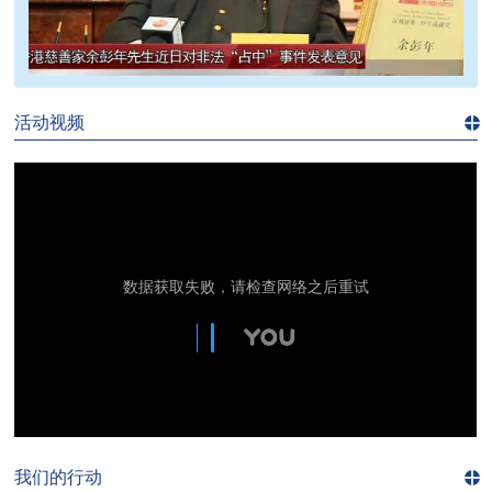
>>
活动视频
进入
视
频
频
道>>
我们的行动