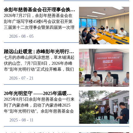
进入
我
余彭年慈善基金会召开理事会换届会议
2026年7月27日，余彭年慈善基金会在
彭年广场写字楼45楼6号会议室召开第
三届第十二次理事会暨第四届第一次理
们的行
事会会议。现场出席会议的有：理事长
2026
-
08
-
05
徐滨先生；副理事长兼秘书长彭志兵先
生；副理事长彭新英女士；理事李栋先
生、李玲辉先生、郭启兴先生及梅鑫先
踏远山赴暖意 | 赤峰彭年光明行动启程，入户回访接住乡亲眼底的光亮
动
频
生，现场列席人员:监事孙海跃先生，联
七月的赤峰山间风凉悠悠，草木铺满起
合党支部书记曾层同志。本次会议由理
伏的山峦。7月7日至8日，2026年赤峰
事长徐滨主持，会议出席人数超过理事
市“彭年光明行动”正式拉开帷幕，我们
会人员2/3，符合召开理事会规定。本次
余彭年慈善基金会一行人奔赴这片北疆
道>>
2026
-
07
-
21
换届会议严格按照基金会章程规定流程
土地，赴一场延续了二十一年的光明之
有序推进，参会的理事会成员、监事共
约。 启动仪式的现场暖意融融，赤峰市
同回顾了基金会过往任期内在助学兴
残联唐婷婷理事长到场参与本次启动活
20年光明坚守 ——2025年温暖启程“彭年光明行动”内蒙赤峰
教、医疗救助、公益事业普惠等多个领
动，由衷肯定了基金会坚持二十一年深
2025年8月5日余彭年慈善基金会一行来
域深耕耕耘的公益历程，充分肯定了第
耕光明帮扶的坚守，也向长久奔走推进
到了内蒙赤峰，启动了内蒙赤峰2025
三届理事会全体成员多年来接续付出的
项目的我们表达了谢意。二十一年时光
年“彭年光明行动”。余彭年慈善基金会
努力，以及为传承余彭年先生"公益为
轮转，“彭年光明行动”走过许许多多城
副秘书长梅鑫，赤峰市残联理事长孙德
2025
-
08
-
11
民、济世利人"的慈善理念所做出的突
市与县域，一趟趟奔赴偏远地区，只为
欣以及余彭年慈善基金会志愿者姜颖妍
出贡献。会议现场通过投票表决的选举
帮饱受白内障困扰的乡亲重见清晰光
等参加了启动仪式。 在启动仪式上，赤