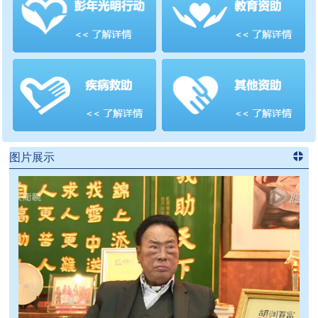
善项目
频道
>>
图片展示
进入
党
建信息
频道