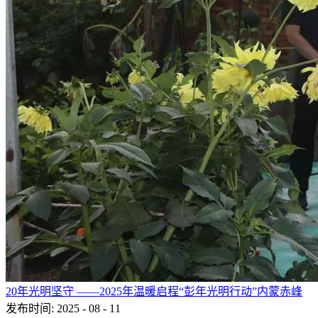
20年光明坚守 ——2025年温暖启程“彭年光明行动”内蒙赤峰
发布时间:
2025
-
08
-
11