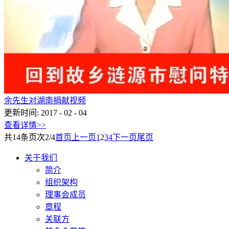
余先生对湖南捐献视频
更新时间:
2017
-
02
-
04
查看详情>>
共
14
条
页次2/4
首页
上一页
1
2
3
4
下一页
尾页
关于我们
简介
组织架构
理事会成员
章程
关联方