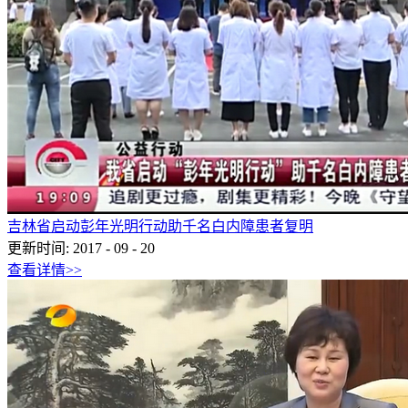
吉林省启动彭年光明行动助千名白内障患者复明
更新时间:
2017
-
09
-
20
查看详情>>