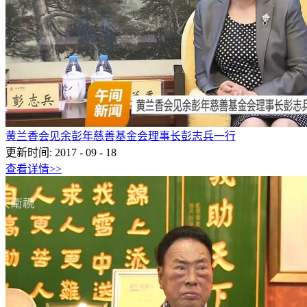
黄兰香会见余彭年慈善基金会理事长彭志兵一行
更新时间:
2017
-
09
-
18
查看详情>>