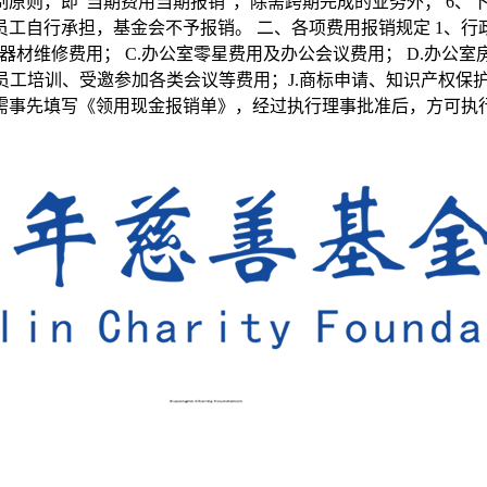
原则，即“当期费用当期报销”，除需跨期完成的业务外； 6、
工自行承担，基金会不予报销。 二、各项费用报销规定 1、行
器材维修费用； C.办公室零星费用及办公会议费用； D.办公室
.员工培训、受邀参加各类会议等费用；J.商标申请、知识产权保护
金需事先填写《领用现金报销单》，经过执行理事批准后，方可执