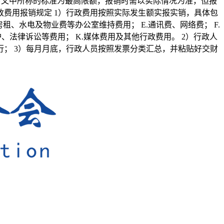
下文中所称的标准为最高限额，报销时需以实际情况为准，但报
政费用报销规定 1）行政费用按照实际发生额实报实销，具体包
房租、水电及物业费等办公室维持费用； E.通讯费、网络费； F.
、法律诉讼等费用； K.媒体费用及其他行政费用。 2）行政人
行； 3）每月月底，行政人员按照发票分类汇总，并粘贴好交财