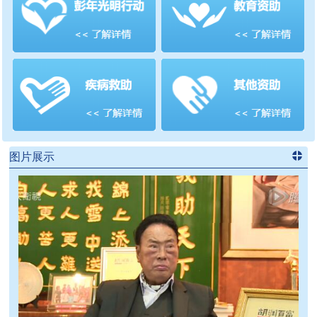
善项目
频道
>>
图片展示
进入
党
建信息
频道