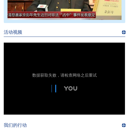
>>
活动视频
进入
视
频
频
道>>
我们的行动