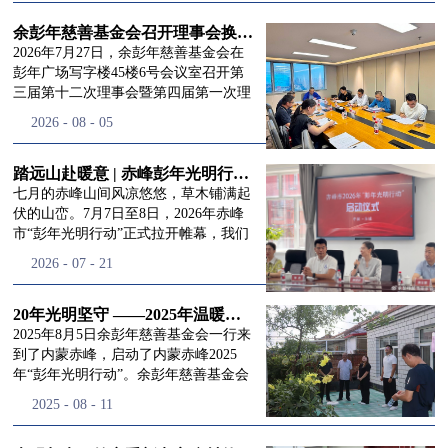
进入
我
余彭年慈善基金会召开理事会换届会议
2026年7月27日，余彭年慈善基金会在
彭年广场写字楼45楼6号会议室召开第
三届第十二次理事会暨第四届第一次理
们的行
事会会议。现场出席会议的有：理事长
2026
-
08
-
05
徐滨先生；副理事长兼秘书长彭志兵先
生；副理事长彭新英女士；理事李栋先
生、李玲辉先生、郭启兴先生及梅鑫先
踏远山赴暖意 | 赤峰彭年光明行动启程，入户回访接住乡亲眼底的光亮
动
频
生，现场列席人员:监事孙海跃先生，联
七月的赤峰山间风凉悠悠，草木铺满起
合党支部书记曾层同志。本次会议由理
伏的山峦。7月7日至8日，2026年赤峰
事长徐滨主持，会议出席人数超过理事
市“彭年光明行动”正式拉开帷幕，我们
会人员2/3，符合召开理事会规定。本次
余彭年慈善基金会一行人奔赴这片北疆
道>>
2026
-
07
-
21
换届会议严格按照基金会章程规定流程
土地，赴一场延续了二十一年的光明之
有序推进，参会的理事会成员、监事共
约。 启动仪式的现场暖意融融，赤峰市
同回顾了基金会过往任期内在助学兴
残联唐婷婷理事长到场参与本次启动活
20年光明坚守 ——2025年温暖启程“彭年光明行动”内蒙赤峰
教、医疗救助、公益事业普惠等多个领
动，由衷肯定了基金会坚持二十一年深
2025年8月5日余彭年慈善基金会一行来
域深耕耕耘的公益历程，充分肯定了第
耕光明帮扶的坚守，也向长久奔走推进
到了内蒙赤峰，启动了内蒙赤峰2025
三届理事会全体成员多年来接续付出的
项目的我们表达了谢意。二十一年时光
年“彭年光明行动”。余彭年慈善基金会
努力，以及为传承余彭年先生"公益为
轮转，“彭年光明行动”走过许许多多城
副秘书长梅鑫，赤峰市残联理事长孙德
2025
-
08
-
11
民、济世利人"的慈善理念所做出的突
市与县域，一趟趟奔赴偏远地区，只为
欣以及余彭年慈善基金会志愿者姜颖妍
出贡献。会议现场通过投票表决的选举
帮饱受白内障困扰的乡亲重见清晰光
等参加了启动仪式。 在启动仪式上，赤