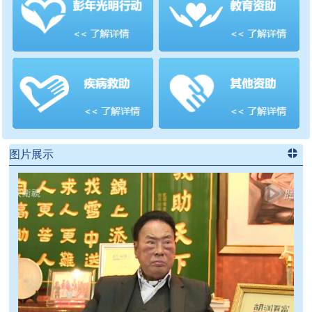
善项目
频道
>>
图片展示
进入
党
建信息
频道