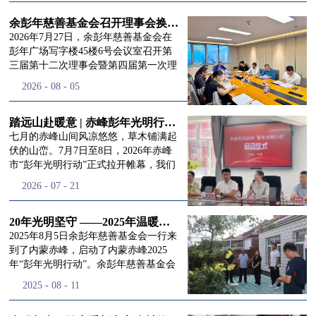
进入
我
余彭年慈善基金会召开理事会换届会议
2026年7月27日，余彭年慈善基金会在
彭年广场写字楼45楼6号会议室召开第
三届第十二次理事会暨第四届第一次理
们的行
事会会议。现场出席会议的有：理事长
2026
-
08
-
05
徐滨先生；副理事长兼秘书长彭志兵先
生；副理事长彭新英女士；理事李栋先
生、李玲辉先生、郭启兴先生及梅鑫先
踏远山赴暖意 | 赤峰彭年光明行动启程，入户回访接住乡亲眼底的光亮
动
频
生，现场列席人员:监事孙海跃先生，联
七月的赤峰山间风凉悠悠，草木铺满起
合党支部书记曾层同志。本次会议由理
伏的山峦。7月7日至8日，2026年赤峰
事长徐滨主持，会议出席人数超过理事
市“彭年光明行动”正式拉开帷幕，我们
会人员2/3，符合召开理事会规定。本次
余彭年慈善基金会一行人奔赴这片北疆
道>>
2026
-
07
-
21
换届会议严格按照基金会章程规定流程
土地，赴一场延续了二十一年的光明之
有序推进，参会的理事会成员、监事共
约。 启动仪式的现场暖意融融，赤峰市
同回顾了基金会过往任期内在助学兴
残联唐婷婷理事长到场参与本次启动活
20年光明坚守 ——2025年温暖启程“彭年光明行动”内蒙赤峰
教、医疗救助、公益事业普惠等多个领
动，由衷肯定了基金会坚持二十一年深
2025年8月5日余彭年慈善基金会一行来
域深耕耕耘的公益历程，充分肯定了第
耕光明帮扶的坚守，也向长久奔走推进
到了内蒙赤峰，启动了内蒙赤峰2025
三届理事会全体成员多年来接续付出的
项目的我们表达了谢意。二十一年时光
年“彭年光明行动”。余彭年慈善基金会
努力，以及为传承余彭年先生"公益为
轮转，“彭年光明行动”走过许许多多城
副秘书长梅鑫，赤峰市残联理事长孙德
2025
-
08
-
11
民、济世利人"的慈善理念所做出的突
市与县域，一趟趟奔赴偏远地区，只为
欣以及余彭年慈善基金会志愿者姜颖妍
出贡献。会议现场通过投票表决的选举
帮饱受白内障困扰的乡亲重见清晰光
等参加了启动仪式。 在启动仪式上，赤