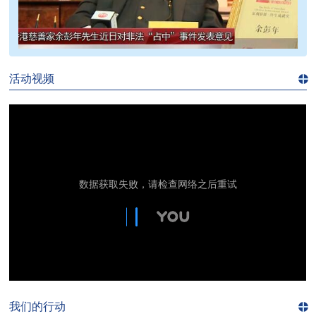
>>
活动视频
进入
视
频
频
道>>
我们的行动