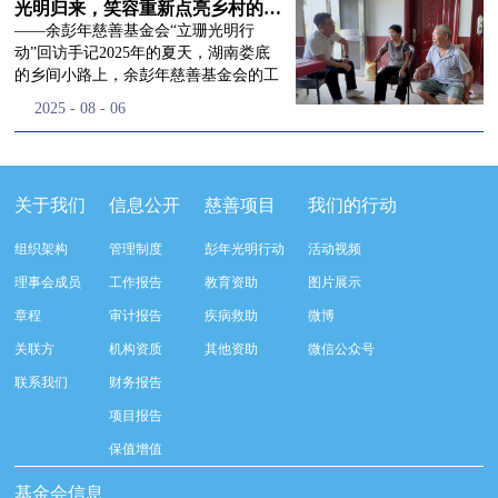
流程，完成了新一届治理层的选举任
景，这份认可，也让我们更加笃定前行
峰市残联理事长孙德欣对我们“彭年光
光明归来，笑容重新点亮乡村的角落
命，全新的第四届理事会正式组建完
的脚步。启动仪式落幕之后，我们没有
明行动”给予了高度的肯定，他表示“彭
——余彭年慈善基金会“立珊光明行
成：选举彭志兵、徐滨、彭新英、李
即刻返程，联合赤峰市残联的工作人
年光明行动”不仅仅是帮助白内障患者
动”回访手记2025年的夏天，湖南娄底
栋、李玲辉、郭启兴、梅鑫为余彭年慈
员、专业医护队伍走入乡间小路，随机
恢复光明，最重要的是减轻了患者家庭
的乡间小路上，余彭年慈善基金会的工
善基金会第四届理事会理事，孙海跃为
回访去年接受了手术帮扶的村民。盘山
经济负担，更是社会力量参与残疾公益
作人员和娄底市委统战部的同仁们，带
2025
-
08
-
06
余彭年慈善基金会第四届理事会监事。
小路弯弯曲曲，两边是繁茂的林木，我
事业的生动体现。随后余彭年慈善基金
着一份特别的牵挂，走进了一个个普通
徐滨先生当选余彭年慈善基金会第四届
们穿梭村落之间，踏进一户户朴素的农
会副秘书长梅鑫也回顾了20年来“彭年
却温暖的家庭。此行主要是去看看那些
理事会理事长，彭新英、李栋为副理事
家小院，近距离聆听大家术后的日常故
光明行动”在内蒙的点点滴滴，并希望
曾经被白内障困扰的老人，在接受
长，李栋为秘书长。在会中理事彭志兵
事。 第一站我们来到蒿松沟村季爷爷的
通过项目的推进，逐步扩大白内障筛查
了“立珊光明行动”的免费手术后，生活
关于我们
信息公开
慈善项目
我们的行动
先生依次为新一任理事长徐滨先生及秘
家中。简朴的乡村民居陈设简单，老人
覆盖，加强术后随访与科普宣传，同时
发生了怎样的变化。“现在能看清菜苗
书长李栋先生颁发聘书。站在换届的全
因为脑血栓常年卧床，很难起身下地，
培养出本地更多的眼科手术人才。启动
了，干活更踏实了！”7月29日，走访组
新起点上，基金会将始终坚守创立初
组织架构
管理制度
彭年光明行动
活动视频
往日家中大大小小的农活，全都压在了
仪式后余彭年慈善基金会一行实地探访
来到涟源市渡头塘乡洪家村。72岁的曾
心，继续沿着余彭年先生的慈善足迹稳
老伴一人肩上。此前季爷爷的左眼早已
了项目实施的一线情况，详细了解了患
爷爷正在自家菜地里忙碌。他曾是村里
理事会成员
工作报告
教育资助
图片展示
步前行：一方面将持续巩固已有的品牌
彻底失明，卧床的日子里视野一片昏
者术前检查，手术安排，术后护理等全
的五保户，一只眼睛因白内障几乎看不
公益项目优势，把帮扶资源更精准地向
章程
审计报告
疾病救助
微博
暗，行动受限再加上双目近乎失明，老
流程就诊环节。 探访结束后，我们一行
见，另一只眼睛的视力也越来越差。以
需要帮助的群体倾斜；另一方面也将探
人常常对往后的生活满心忧虑。得益于
开始对参与项目的患者进行了随机的回
前，他看不清鱼塘的水位，也分不清菜
关联方
机构资质
其他资助
微信公众号
索适配新时代公益环境的创新路径，联
去年项目开展的右眼手术，如今他的右
访。探访结束后，我们一行开始对参与
苗和杂草，走路时常常磕磕绊绊。“手
动更多社会爱心力量，搭建更透明、更
联系我们
财务报告
眼重获视力，平日里能够看清手机屏
项目的患者进行了随机的回访。居住在
术后，眼睛亮堂多了！”老人笑着说。
高效的公益协作平台，让善意触达更广
幕，简单的日常起居也可以自己打理不
松山区三道井子村的王奶奶左眼一直视
现在，他能清楚地看到鱼塘里鱼儿游动
项目报告
阔的角落，用实际行动践行"取之于社
少。聊天的时候季爷爷语气满是庆
力模糊，自己总认为是老花眼一直没有
的样子，除草时也能精准地分辨菜苗和
会、用之于社会"的公益承诺。未来，
保值增值
幸：“本来走路就不利索，要是双眼都
检查治疗。村里的赵书记在走访过程中
杂草。尽管手部有残疾，但他在田埂上
余彭年慈善基金会将在新一届理事会的
看不见，真的不敢设想往后的日子。现
得知此事，就安排王奶奶先做了简单的
走得更稳了，生活依然井井有条。“这
基金会信息
带领下，以更饱满的热忱投身公益慈善
在眼睛看得见了，生活总算多了不少底
筛查。在得知是白内障需要尽快手术
辣酱和鸡蛋，你们别嫌弃。”7月30日，