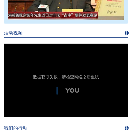
>>
活动视频
进入
视
频
频
道>>
我们的行动