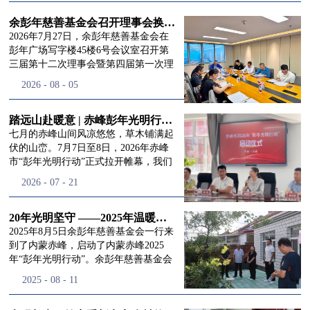
进入
我
余彭年慈善基金会召开理事会换届会议
2026年7月27日，余彭年慈善基金会在
彭年广场写字楼45楼6号会议室召开第
三届第十二次理事会暨第四届第一次理
们的行
事会会议。现场出席会议的有：理事长
2026
-
08
-
05
徐滨先生；副理事长兼秘书长彭志兵先
生；副理事长彭新英女士；理事李栋先
生、李玲辉先生、郭启兴先生及梅鑫先
踏远山赴暖意 | 赤峰彭年光明行动启程，入户回访接住乡亲眼底的光亮
动
频
生，现场列席人员:监事孙海跃先生，联
七月的赤峰山间风凉悠悠，草木铺满起
合党支部书记曾层同志。本次会议由理
伏的山峦。7月7日至8日，2026年赤峰
事长徐滨主持，会议出席人数超过理事
市“彭年光明行动”正式拉开帷幕，我们
会人员2/3，符合召开理事会规定。本次
余彭年慈善基金会一行人奔赴这片北疆
道>>
2026
-
07
-
21
换届会议严格按照基金会章程规定流程
土地，赴一场延续了二十一年的光明之
有序推进，参会的理事会成员、监事共
约。 启动仪式的现场暖意融融，赤峰市
同回顾了基金会过往任期内在助学兴
残联唐婷婷理事长到场参与本次启动活
20年光明坚守 ——2025年温暖启程“彭年光明行动”内蒙赤峰
教、医疗救助、公益事业普惠等多个领
动，由衷肯定了基金会坚持二十一年深
2025年8月5日余彭年慈善基金会一行来
域深耕耕耘的公益历程，充分肯定了第
耕光明帮扶的坚守，也向长久奔走推进
到了内蒙赤峰，启动了内蒙赤峰2025
三届理事会全体成员多年来接续付出的
项目的我们表达了谢意。二十一年时光
年“彭年光明行动”。余彭年慈善基金会
努力，以及为传承余彭年先生"公益为
轮转，“彭年光明行动”走过许许多多城
副秘书长梅鑫，赤峰市残联理事长孙德
2025
-
08
-
11
民、济世利人"的慈善理念所做出的突
市与县域，一趟趟奔赴偏远地区，只为
欣以及余彭年慈善基金会志愿者姜颖妍
出贡献。会议现场通过投票表决的选举
帮饱受白内障困扰的乡亲重见清晰光
等参加了启动仪式。 在启动仪式上，赤