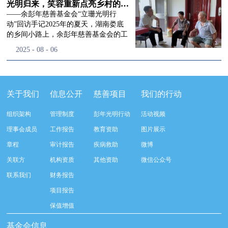
流程，完成了新一届治理层的选举任
景，这份认可，也让我们更加笃定前行
峰市残联理事长孙德欣对我们“彭年光
光明归来，笑容重新点亮乡村的角落
命，全新的第四届理事会正式组建完
的脚步。启动仪式落幕之后，我们没有
明行动”给予了高度的肯定，他表示“彭
——余彭年慈善基金会“立珊光明行
成：选举彭志兵、徐滨、彭新英、李
即刻返程，联合赤峰市残联的工作人
年光明行动”不仅仅是帮助白内障患者
动”回访手记2025年的夏天，湖南娄底
栋、李玲辉、郭启兴、梅鑫为余彭年慈
员、专业医护队伍走入乡间小路，随机
恢复光明，最重要的是减轻了患者家庭
的乡间小路上，余彭年慈善基金会的工
善基金会第四届理事会理事，孙海跃为
回访去年接受了手术帮扶的村民。盘山
经济负担，更是社会力量参与残疾公益
作人员和娄底市委统战部的同仁们，带
2025
-
08
-
06
余彭年慈善基金会第四届理事会监事。
小路弯弯曲曲，两边是繁茂的林木，我
事业的生动体现。随后余彭年慈善基金
着一份特别的牵挂，走进了一个个普通
徐滨先生当选余彭年慈善基金会第四届
们穿梭村落之间，踏进一户户朴素的农
会副秘书长梅鑫也回顾了20年来“彭年
却温暖的家庭。此行主要是去看看那些
理事会理事长，彭新英、李栋为副理事
家小院，近距离聆听大家术后的日常故
光明行动”在内蒙的点点滴滴，并希望
曾经被白内障困扰的老人，在接受
长，李栋为秘书长。在会中理事彭志兵
事。 第一站我们来到蒿松沟村季爷爷的
通过项目的推进，逐步扩大白内障筛查
了“立珊光明行动”的免费手术后，生活
关于我们
信息公开
慈善项目
我们的行动
先生依次为新一任理事长徐滨先生及秘
家中。简朴的乡村民居陈设简单，老人
覆盖，加强术后随访与科普宣传，同时
发生了怎样的变化。“现在能看清菜苗
书长李栋先生颁发聘书。站在换届的全
因为脑血栓常年卧床，很难起身下地，
培养出本地更多的眼科手术人才。启动
了，干活更踏实了！”7月29日，走访组
新起点上，基金会将始终坚守创立初
组织架构
管理制度
彭年光明行动
活动视频
往日家中大大小小的农活，全都压在了
仪式后余彭年慈善基金会一行实地探访
来到涟源市渡头塘乡洪家村。72岁的曾
心，继续沿着余彭年先生的慈善足迹稳
老伴一人肩上。此前季爷爷的左眼早已
了项目实施的一线情况，详细了解了患
爷爷正在自家菜地里忙碌。他曾是村里
理事会成员
工作报告
教育资助
图片展示
步前行：一方面将持续巩固已有的品牌
彻底失明，卧床的日子里视野一片昏
者术前检查，手术安排，术后护理等全
的五保户，一只眼睛因白内障几乎看不
公益项目优势，把帮扶资源更精准地向
章程
审计报告
疾病救助
微博
暗，行动受限再加上双目近乎失明，老
流程就诊环节。 探访结束后，我们一行
见，另一只眼睛的视力也越来越差。以
需要帮助的群体倾斜；另一方面也将探
人常常对往后的生活满心忧虑。得益于
开始对参与项目的患者进行了随机的回
前，他看不清鱼塘的水位，也分不清菜
关联方
机构资质
其他资助
微信公众号
索适配新时代公益环境的创新路径，联
去年项目开展的右眼手术，如今他的右
访。探访结束后，我们一行开始对参与
苗和杂草，走路时常常磕磕绊绊。“手
动更多社会爱心力量，搭建更透明、更
联系我们
财务报告
眼重获视力，平日里能够看清手机屏
项目的患者进行了随机的回访。居住在
术后，眼睛亮堂多了！”老人笑着说。
高效的公益协作平台，让善意触达更广
幕，简单的日常起居也可以自己打理不
松山区三道井子村的王奶奶左眼一直视
现在，他能清楚地看到鱼塘里鱼儿游动
项目报告
阔的角落，用实际行动践行"取之于社
少。聊天的时候季爷爷语气满是庆
力模糊，自己总认为是老花眼一直没有
的样子，除草时也能精准地分辨菜苗和
会、用之于社会"的公益承诺。未来，
保值增值
幸：“本来走路就不利索，要是双眼都
检查治疗。村里的赵书记在走访过程中
杂草。尽管手部有残疾，但他在田埂上
余彭年慈善基金会将在新一届理事会的
看不见，真的不敢设想往后的日子。现
得知此事，就安排王奶奶先做了简单的
走得更稳了，生活依然井井有条。“这
基金会信息
带领下，以更饱满的热忱投身公益慈善
在眼睛看得见了，生活总算多了不少底
筛查。在得知是白内障需要尽快手术
辣酱和鸡蛋，你们别嫌弃。”7月30日，