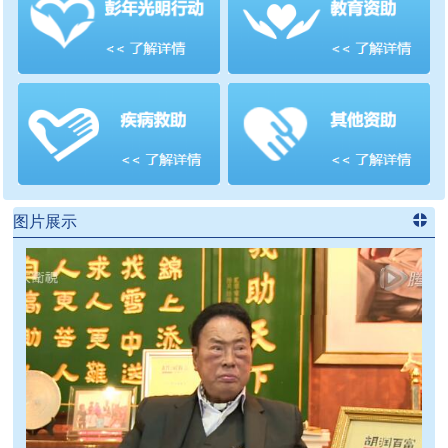
善项目
频道
>>
图片展示
进入
党
建信息
频道