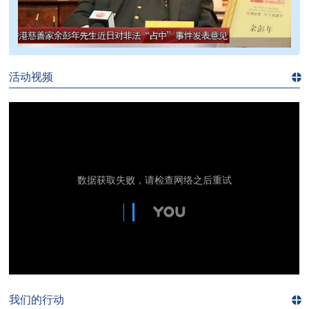
>>
活动视频
进入
视
频
频
道>>
我们的行动