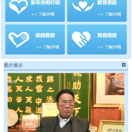
善项目
频道
>>
图片展示
进入
党
建信息
频道