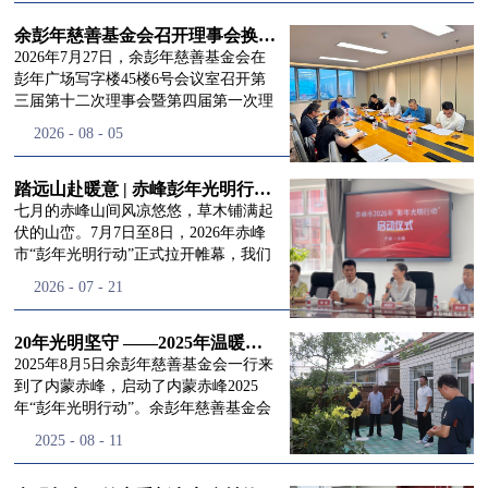
进入
我
余彭年慈善基金会召开理事会换届会议
2026年7月27日，余彭年慈善基金会在
彭年广场写字楼45楼6号会议室召开第
三届第十二次理事会暨第四届第一次理
们的行
事会会议。现场出席会议的有：理事长
2026
-
08
-
05
徐滨先生；副理事长兼秘书长彭志兵先
生；副理事长彭新英女士；理事李栋先
生、李玲辉先生、郭启兴先生及梅鑫先
踏远山赴暖意 | 赤峰彭年光明行动启程，入户回访接住乡亲眼底的光亮
动
频
生，现场列席人员:监事孙海跃先生，联
七月的赤峰山间风凉悠悠，草木铺满起
合党支部书记曾层同志。本次会议由理
伏的山峦。7月7日至8日，2026年赤峰
事长徐滨主持，会议出席人数超过理事
市“彭年光明行动”正式拉开帷幕，我们
会人员2/3，符合召开理事会规定。本次
余彭年慈善基金会一行人奔赴这片北疆
道>>
2026
-
07
-
21
换届会议严格按照基金会章程规定流程
土地，赴一场延续了二十一年的光明之
有序推进，参会的理事会成员、监事共
约。 启动仪式的现场暖意融融，赤峰市
同回顾了基金会过往任期内在助学兴
残联唐婷婷理事长到场参与本次启动活
20年光明坚守 ——2025年温暖启程“彭年光明行动”内蒙赤峰
教、医疗救助、公益事业普惠等多个领
动，由衷肯定了基金会坚持二十一年深
2025年8月5日余彭年慈善基金会一行来
域深耕耕耘的公益历程，充分肯定了第
耕光明帮扶的坚守，也向长久奔走推进
到了内蒙赤峰，启动了内蒙赤峰2025
三届理事会全体成员多年来接续付出的
项目的我们表达了谢意。二十一年时光
年“彭年光明行动”。余彭年慈善基金会
努力，以及为传承余彭年先生"公益为
轮转，“彭年光明行动”走过许许多多城
副秘书长梅鑫，赤峰市残联理事长孙德
2025
-
08
-
11
民、济世利人"的慈善理念所做出的突
市与县域，一趟趟奔赴偏远地区，只为
欣以及余彭年慈善基金会志愿者姜颖妍
出贡献。会议现场通过投票表决的选举
帮饱受白内障困扰的乡亲重见清晰光
等参加了启动仪式。 在启动仪式上，赤