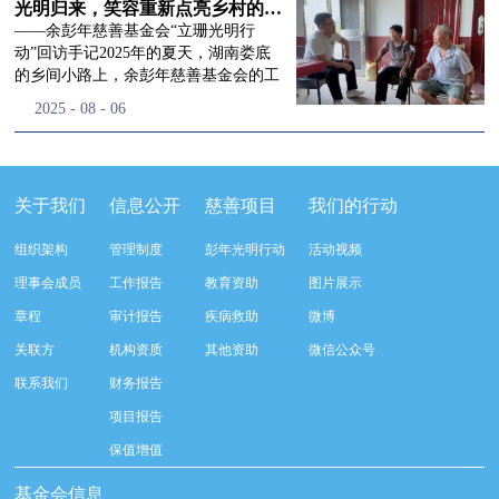
流程，完成了新一届治理层的选举任
景，这份认可，也让我们更加笃定前行
峰市残联理事长孙德欣对我们“彭年光
光明归来，笑容重新点亮乡村的角落
命，全新的第四届理事会正式组建完
的脚步。启动仪式落幕之后，我们没有
明行动”给予了高度的肯定，他表示“彭
——余彭年慈善基金会“立珊光明行
成：选举彭志兵、徐滨、彭新英、李
即刻返程，联合赤峰市残联的工作人
年光明行动”不仅仅是帮助白内障患者
动”回访手记2025年的夏天，湖南娄底
栋、李玲辉、郭启兴、梅鑫为余彭年慈
员、专业医护队伍走入乡间小路，随机
恢复光明，最重要的是减轻了患者家庭
的乡间小路上，余彭年慈善基金会的工
善基金会第四届理事会理事，孙海跃为
回访去年接受了手术帮扶的村民。盘山
经济负担，更是社会力量参与残疾公益
作人员和娄底市委统战部的同仁们，带
2025
-
08
-
06
余彭年慈善基金会第四届理事会监事。
小路弯弯曲曲，两边是繁茂的林木，我
事业的生动体现。随后余彭年慈善基金
着一份特别的牵挂，走进了一个个普通
徐滨先生当选余彭年慈善基金会第四届
们穿梭村落之间，踏进一户户朴素的农
会副秘书长梅鑫也回顾了20年来“彭年
却温暖的家庭。此行主要是去看看那些
理事会理事长，彭新英、李栋为副理事
家小院，近距离聆听大家术后的日常故
光明行动”在内蒙的点点滴滴，并希望
曾经被白内障困扰的老人，在接受
长，李栋为秘书长。在会中理事彭志兵
事。 第一站我们来到蒿松沟村季爷爷的
通过项目的推进，逐步扩大白内障筛查
了“立珊光明行动”的免费手术后，生活
关于我们
信息公开
慈善项目
我们的行动
先生依次为新一任理事长徐滨先生及秘
家中。简朴的乡村民居陈设简单，老人
覆盖，加强术后随访与科普宣传，同时
发生了怎样的变化。“现在能看清菜苗
书长李栋先生颁发聘书。站在换届的全
因为脑血栓常年卧床，很难起身下地，
培养出本地更多的眼科手术人才。启动
了，干活更踏实了！”7月29日，走访组
新起点上，基金会将始终坚守创立初
组织架构
管理制度
彭年光明行动
活动视频
往日家中大大小小的农活，全都压在了
仪式后余彭年慈善基金会一行实地探访
来到涟源市渡头塘乡洪家村。72岁的曾
心，继续沿着余彭年先生的慈善足迹稳
老伴一人肩上。此前季爷爷的左眼早已
了项目实施的一线情况，详细了解了患
爷爷正在自家菜地里忙碌。他曾是村里
理事会成员
工作报告
教育资助
图片展示
步前行：一方面将持续巩固已有的品牌
彻底失明，卧床的日子里视野一片昏
者术前检查，手术安排，术后护理等全
的五保户，一只眼睛因白内障几乎看不
公益项目优势，把帮扶资源更精准地向
章程
审计报告
疾病救助
微博
暗，行动受限再加上双目近乎失明，老
流程就诊环节。 探访结束后，我们一行
见，另一只眼睛的视力也越来越差。以
需要帮助的群体倾斜；另一方面也将探
人常常对往后的生活满心忧虑。得益于
开始对参与项目的患者进行了随机的回
前，他看不清鱼塘的水位，也分不清菜
关联方
机构资质
其他资助
微信公众号
索适配新时代公益环境的创新路径，联
去年项目开展的右眼手术，如今他的右
访。探访结束后，我们一行开始对参与
苗和杂草，走路时常常磕磕绊绊。“手
动更多社会爱心力量，搭建更透明、更
联系我们
财务报告
眼重获视力，平日里能够看清手机屏
项目的患者进行了随机的回访。居住在
术后，眼睛亮堂多了！”老人笑着说。
高效的公益协作平台，让善意触达更广
幕，简单的日常起居也可以自己打理不
松山区三道井子村的王奶奶左眼一直视
现在，他能清楚地看到鱼塘里鱼儿游动
项目报告
阔的角落，用实际行动践行"取之于社
少。聊天的时候季爷爷语气满是庆
力模糊，自己总认为是老花眼一直没有
的样子，除草时也能精准地分辨菜苗和
会、用之于社会"的公益承诺。未来，
保值增值
幸：“本来走路就不利索，要是双眼都
检查治疗。村里的赵书记在走访过程中
杂草。尽管手部有残疾，但他在田埂上
余彭年慈善基金会将在新一届理事会的
看不见，真的不敢设想往后的日子。现
得知此事，就安排王奶奶先做了简单的
走得更稳了，生活依然井井有条。“这
基金会信息
带领下，以更饱满的热忱投身公益慈善
在眼睛看得见了，生活总算多了不少底
筛查。在得知是白内障需要尽快手术
辣酱和鸡蛋，你们别嫌弃。”7月30日，