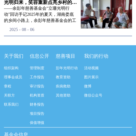
流程，完成了新一届治理层的选举任
景，这份认可，也让我们更加笃定前行
峰市残联理事长孙德欣对我们“彭年光
光明归来，笑容重新点亮乡村的角落
命，全新的第四届理事会正式组建完
的脚步。启动仪式落幕之后，我们没有
明行动”给予了高度的肯定，他表示“彭
——余彭年慈善基金会“立珊光明行
成：选举彭志兵、徐滨、彭新英、李
即刻返程，联合赤峰市残联的工作人
年光明行动”不仅仅是帮助白内障患者
动”回访手记2025年的夏天，湖南娄底
栋、李玲辉、郭启兴、梅鑫为余彭年慈
员、专业医护队伍走入乡间小路，随机
恢复光明，最重要的是减轻了患者家庭
的乡间小路上，余彭年慈善基金会的工
善基金会第四届理事会理事，孙海跃为
回访去年接受了手术帮扶的村民。盘山
经济负担，更是社会力量参与残疾公益
作人员和娄底市委统战部的同仁们，带
2025
-
08
-
06
余彭年慈善基金会第四届理事会监事。
小路弯弯曲曲，两边是繁茂的林木，我
事业的生动体现。随后余彭年慈善基金
着一份特别的牵挂，走进了一个个普通
徐滨先生当选余彭年慈善基金会第四届
们穿梭村落之间，踏进一户户朴素的农
会副秘书长梅鑫也回顾了20年来“彭年
却温暖的家庭。此行主要是去看看那些
理事会理事长，彭新英、李栋为副理事
家小院，近距离聆听大家术后的日常故
光明行动”在内蒙的点点滴滴，并希望
曾经被白内障困扰的老人，在接受
长，李栋为秘书长。在会中理事彭志兵
事。 第一站我们来到蒿松沟村季爷爷的
通过项目的推进，逐步扩大白内障筛查
了“立珊光明行动”的免费手术后，生活
关于我们
信息公开
慈善项目
我们的行动
先生依次为新一任理事长徐滨先生及秘
家中。简朴的乡村民居陈设简单，老人
覆盖，加强术后随访与科普宣传，同时
发生了怎样的变化。“现在能看清菜苗
书长李栋先生颁发聘书。站在换届的全
因为脑血栓常年卧床，很难起身下地，
培养出本地更多的眼科手术人才。启动
了，干活更踏实了！”7月29日，走访组
新起点上，基金会将始终坚守创立初
组织架构
管理制度
彭年光明行动
活动视频
往日家中大大小小的农活，全都压在了
仪式后余彭年慈善基金会一行实地探访
来到涟源市渡头塘乡洪家村。72岁的曾
心，继续沿着余彭年先生的慈善足迹稳
老伴一人肩上。此前季爷爷的左眼早已
了项目实施的一线情况，详细了解了患
爷爷正在自家菜地里忙碌。他曾是村里
理事会成员
工作报告
教育资助
图片展示
步前行：一方面将持续巩固已有的品牌
彻底失明，卧床的日子里视野一片昏
者术前检查，手术安排，术后护理等全
的五保户，一只眼睛因白内障几乎看不
公益项目优势，把帮扶资源更精准地向
章程
审计报告
疾病救助
微博
暗，行动受限再加上双目近乎失明，老
流程就诊环节。 探访结束后，我们一行
见，另一只眼睛的视力也越来越差。以
需要帮助的群体倾斜；另一方面也将探
人常常对往后的生活满心忧虑。得益于
开始对参与项目的患者进行了随机的回
前，他看不清鱼塘的水位，也分不清菜
关联方
机构资质
其他资助
微信公众号
索适配新时代公益环境的创新路径，联
去年项目开展的右眼手术，如今他的右
访。探访结束后，我们一行开始对参与
苗和杂草，走路时常常磕磕绊绊。“手
动更多社会爱心力量，搭建更透明、更
联系我们
财务报告
眼重获视力，平日里能够看清手机屏
项目的患者进行了随机的回访。居住在
术后，眼睛亮堂多了！”老人笑着说。
高效的公益协作平台，让善意触达更广
幕，简单的日常起居也可以自己打理不
松山区三道井子村的王奶奶左眼一直视
现在，他能清楚地看到鱼塘里鱼儿游动
项目报告
阔的角落，用实际行动践行"取之于社
少。聊天的时候季爷爷语气满是庆
力模糊，自己总认为是老花眼一直没有
的样子，除草时也能精准地分辨菜苗和
会、用之于社会"的公益承诺。未来，
保值增值
幸：“本来走路就不利索，要是双眼都
检查治疗。村里的赵书记在走访过程中
杂草。尽管手部有残疾，但他在田埂上
余彭年慈善基金会将在新一届理事会的
看不见，真的不敢设想往后的日子。现
得知此事，就安排王奶奶先做了简单的
走得更稳了，生活依然井井有条。“这
基金会信息
带领下，以更饱满的热忱投身公益慈善
在眼睛看得见了，生活总算多了不少底
筛查。在得知是白内障需要尽快手术
辣酱和鸡蛋，你们别嫌弃。”7月30日，