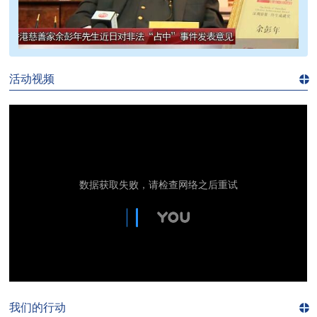
>>
活动视频
进入
视
频
频
道>>
我们的行动