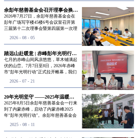
进入
我
余彭年慈善基金会召开理事会换届会议
2026年7月27日，余彭年慈善基金会在
彭年广场写字楼45楼6号会议室召开第
三届第十二次理事会暨第四届第一次理
们的行
事会会议。现场出席会议的有：理事长
2026
-
08
-
05
徐滨先生；副理事长兼秘书长彭志兵先
生；副理事长彭新英女士；理事李栋先
生、李玲辉先生、郭启兴先生及梅鑫先
踏远山赴暖意 | 赤峰彭年光明行动启程，入户回访接住乡亲眼底的光亮
动
频
生，现场列席人员:监事孙海跃先生，联
七月的赤峰山间风凉悠悠，草木铺满起
合党支部书记曾层同志。本次会议由理
伏的山峦。7月7日至8日，2026年赤峰
事长徐滨主持，会议出席人数超过理事
市“彭年光明行动”正式拉开帷幕，我们
会人员2/3，符合召开理事会规定。本次
余彭年慈善基金会一行人奔赴这片北疆
道>>
2026
-
07
-
21
换届会议严格按照基金会章程规定流程
土地，赴一场延续了二十一年的光明之
有序推进，参会的理事会成员、监事共
约。 启动仪式的现场暖意融融，赤峰市
同回顾了基金会过往任期内在助学兴
残联唐婷婷理事长到场参与本次启动活
20年光明坚守 ——2025年温暖启程“彭年光明行动”内蒙赤峰
教、医疗救助、公益事业普惠等多个领
动，由衷肯定了基金会坚持二十一年深
2025年8月5日余彭年慈善基金会一行来
域深耕耕耘的公益历程，充分肯定了第
耕光明帮扶的坚守，也向长久奔走推进
到了内蒙赤峰，启动了内蒙赤峰2025
三届理事会全体成员多年来接续付出的
项目的我们表达了谢意。二十一年时光
年“彭年光明行动”。余彭年慈善基金会
努力，以及为传承余彭年先生"公益为
轮转，“彭年光明行动”走过许许多多城
副秘书长梅鑫，赤峰市残联理事长孙德
2025
-
08
-
11
民、济世利人"的慈善理念所做出的突
市与县域，一趟趟奔赴偏远地区，只为
欣以及余彭年慈善基金会志愿者姜颖妍
出贡献。会议现场通过投票表决的选举
帮饱受白内障困扰的乡亲重见清晰光
等参加了启动仪式。 在启动仪式上，赤