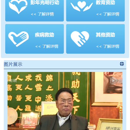
善项目
频道
>>
图片展示
进入
党
建信息
频道