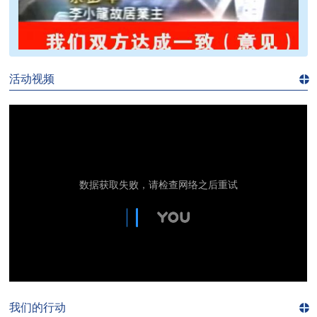
>>
活动视频
进入
视
频
频
道>>
我们的行动