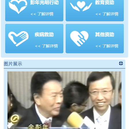
善项目
频道
>>
图片展示
进入
党
建信息
频道