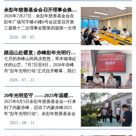
进入
我
余彭年慈善基金会召开理事会换届会议
2026年7月27日，余彭年慈善基金会在
彭年广场写字楼45楼6号会议室召开第
三届第十二次理事会暨第四届第一次理
们的行
事会会议。现场出席会议的有：理事长
2026
-
08
-
05
徐滨先生；副理事长兼秘书长彭志兵先
生；副理事长彭新英女士；理事李栋先
生、李玲辉先生、郭启兴先生及梅鑫先
踏远山赴暖意 | 赤峰彭年光明行动启程，入户回访接住乡亲眼底的光亮
动
频
生，现场列席人员:监事孙海跃先生，联
七月的赤峰山间风凉悠悠，草木铺满起
合党支部书记曾层同志。本次会议由理
伏的山峦。7月7日至8日，2026年赤峰
事长徐滨主持，会议出席人数超过理事
市“彭年光明行动”正式拉开帷幕，我们
会人员2/3，符合召开理事会规定。本次
余彭年慈善基金会一行人奔赴这片北疆
道>>
2026
-
07
-
21
换届会议严格按照基金会章程规定流程
土地，赴一场延续了二十一年的光明之
有序推进，参会的理事会成员、监事共
约。 启动仪式的现场暖意融融，赤峰市
同回顾了基金会过往任期内在助学兴
残联唐婷婷理事长到场参与本次启动活
20年光明坚守 ——2025年温暖启程“彭年光明行动”内蒙赤峰
教、医疗救助、公益事业普惠等多个领
动，由衷肯定了基金会坚持二十一年深
2025年8月5日余彭年慈善基金会一行来
域深耕耕耘的公益历程，充分肯定了第
耕光明帮扶的坚守，也向长久奔走推进
到了内蒙赤峰，启动了内蒙赤峰2025
三届理事会全体成员多年来接续付出的
项目的我们表达了谢意。二十一年时光
年“彭年光明行动”。余彭年慈善基金会
努力，以及为传承余彭年先生"公益为
轮转，“彭年光明行动”走过许许多多城
副秘书长梅鑫，赤峰市残联理事长孙德
2025
-
08
-
11
民、济世利人"的慈善理念所做出的突
市与县域，一趟趟奔赴偏远地区，只为
欣以及余彭年慈善基金会志愿者姜颖妍
出贡献。会议现场通过投票表决的选举
帮饱受白内障困扰的乡亲重见清晰光
等参加了启动仪式。 在启动仪式上，赤