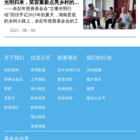
流程，完成了新一届治理层的选举任
景，这份认可，也让我们更加笃定前行
峰市残联理事长孙德欣对我们“彭年光
光明归来，笑容重新点亮乡村的角落
命，全新的第四届理事会正式组建完
的脚步。启动仪式落幕之后，我们没有
明行动”给予了高度的肯定，他表示“彭
——余彭年慈善基金会“立珊光明行
成：选举彭志兵、徐滨、彭新英、李
即刻返程，联合赤峰市残联的工作人
年光明行动”不仅仅是帮助白内障患者
动”回访手记2025年的夏天，湖南娄底
栋、李玲辉、郭启兴、梅鑫为余彭年慈
员、专业医护队伍走入乡间小路，随机
恢复光明，最重要的是减轻了患者家庭
的乡间小路上，余彭年慈善基金会的工
善基金会第四届理事会理事，孙海跃为
回访去年接受了手术帮扶的村民。盘山
经济负担，更是社会力量参与残疾公益
作人员和娄底市委统战部的同仁们，带
2025
-
08
-
06
余彭年慈善基金会第四届理事会监事。
小路弯弯曲曲，两边是繁茂的林木，我
事业的生动体现。随后余彭年慈善基金
着一份特别的牵挂，走进了一个个普通
徐滨先生当选余彭年慈善基金会第四届
们穿梭村落之间，踏进一户户朴素的农
会副秘书长梅鑫也回顾了20年来“彭年
却温暖的家庭。此行主要是去看看那些
理事会理事长，彭新英、李栋为副理事
家小院，近距离聆听大家术后的日常故
光明行动”在内蒙的点点滴滴，并希望
曾经被白内障困扰的老人，在接受
长，李栋为秘书长。在会中理事彭志兵
事。 第一站我们来到蒿松沟村季爷爷的
通过项目的推进，逐步扩大白内障筛查
了“立珊光明行动”的免费手术后，生活
关于我们
信息公开
慈善项目
我们的行动
先生依次为新一任理事长徐滨先生及秘
家中。简朴的乡村民居陈设简单，老人
覆盖，加强术后随访与科普宣传，同时
发生了怎样的变化。“现在能看清菜苗
书长李栋先生颁发聘书。站在换届的全
因为脑血栓常年卧床，很难起身下地，
培养出本地更多的眼科手术人才。启动
了，干活更踏实了！”7月29日，走访组
新起点上，基金会将始终坚守创立初
组织架构
管理制度
彭年光明行动
活动视频
往日家中大大小小的农活，全都压在了
仪式后余彭年慈善基金会一行实地探访
来到涟源市渡头塘乡洪家村。72岁的曾
心，继续沿着余彭年先生的慈善足迹稳
老伴一人肩上。此前季爷爷的左眼早已
了项目实施的一线情况，详细了解了患
爷爷正在自家菜地里忙碌。他曾是村里
理事会成员
工作报告
教育资助
图片展示
步前行：一方面将持续巩固已有的品牌
彻底失明，卧床的日子里视野一片昏
者术前检查，手术安排，术后护理等全
的五保户，一只眼睛因白内障几乎看不
公益项目优势，把帮扶资源更精准地向
章程
审计报告
疾病救助
微博
暗，行动受限再加上双目近乎失明，老
流程就诊环节。 探访结束后，我们一行
见，另一只眼睛的视力也越来越差。以
需要帮助的群体倾斜；另一方面也将探
人常常对往后的生活满心忧虑。得益于
开始对参与项目的患者进行了随机的回
前，他看不清鱼塘的水位，也分不清菜
关联方
机构资质
其他资助
微信公众号
索适配新时代公益环境的创新路径，联
去年项目开展的右眼手术，如今他的右
访。探访结束后，我们一行开始对参与
苗和杂草，走路时常常磕磕绊绊。“手
动更多社会爱心力量，搭建更透明、更
联系我们
财务报告
眼重获视力，平日里能够看清手机屏
项目的患者进行了随机的回访。居住在
术后，眼睛亮堂多了！”老人笑着说。
高效的公益协作平台，让善意触达更广
幕，简单的日常起居也可以自己打理不
松山区三道井子村的王奶奶左眼一直视
现在，他能清楚地看到鱼塘里鱼儿游动
项目报告
阔的角落，用实际行动践行"取之于社
少。聊天的时候季爷爷语气满是庆
力模糊，自己总认为是老花眼一直没有
的样子，除草时也能精准地分辨菜苗和
会、用之于社会"的公益承诺。未来，
保值增值
幸：“本来走路就不利索，要是双眼都
检查治疗。村里的赵书记在走访过程中
杂草。尽管手部有残疾，但他在田埂上
余彭年慈善基金会将在新一届理事会的
看不见，真的不敢设想往后的日子。现
得知此事，就安排王奶奶先做了简单的
走得更稳了，生活依然井井有条。“这
基金会信息
带领下，以更饱满的热忱投身公益慈善
在眼睛看得见了，生活总算多了不少底
筛查。在得知是白内障需要尽快手术
辣酱和鸡蛋，你们别嫌弃。”7月30日，