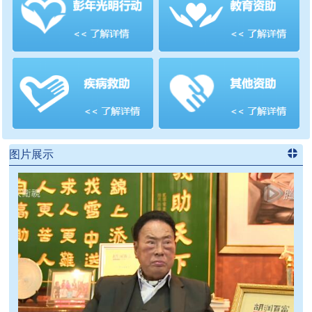
善项目
频道
>>
图片展示
进入
党
建信息
频道