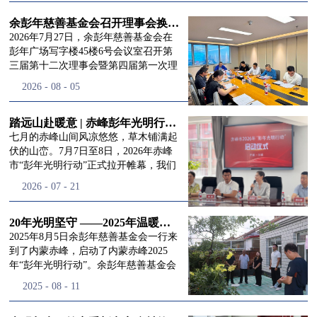
进入
我
余彭年慈善基金会召开理事会换届会议
2026年7月27日，余彭年慈善基金会在
彭年广场写字楼45楼6号会议室召开第
三届第十二次理事会暨第四届第一次理
们的行
事会会议。现场出席会议的有：理事长
2026
-
08
-
05
徐滨先生；副理事长兼秘书长彭志兵先
生；副理事长彭新英女士；理事李栋先
生、李玲辉先生、郭启兴先生及梅鑫先
踏远山赴暖意 | 赤峰彭年光明行动启程，入户回访接住乡亲眼底的光亮
动
频
生，现场列席人员:监事孙海跃先生，联
七月的赤峰山间风凉悠悠，草木铺满起
合党支部书记曾层同志。本次会议由理
伏的山峦。7月7日至8日，2026年赤峰
事长徐滨主持，会议出席人数超过理事
市“彭年光明行动”正式拉开帷幕，我们
会人员2/3，符合召开理事会规定。本次
余彭年慈善基金会一行人奔赴这片北疆
道>>
2026
-
07
-
21
换届会议严格按照基金会章程规定流程
土地，赴一场延续了二十一年的光明之
有序推进，参会的理事会成员、监事共
约。 启动仪式的现场暖意融融，赤峰市
同回顾了基金会过往任期内在助学兴
残联唐婷婷理事长到场参与本次启动活
20年光明坚守 ——2025年温暖启程“彭年光明行动”内蒙赤峰
教、医疗救助、公益事业普惠等多个领
动，由衷肯定了基金会坚持二十一年深
2025年8月5日余彭年慈善基金会一行来
域深耕耕耘的公益历程，充分肯定了第
耕光明帮扶的坚守，也向长久奔走推进
到了内蒙赤峰，启动了内蒙赤峰2025
三届理事会全体成员多年来接续付出的
项目的我们表达了谢意。二十一年时光
年“彭年光明行动”。余彭年慈善基金会
努力，以及为传承余彭年先生"公益为
轮转，“彭年光明行动”走过许许多多城
副秘书长梅鑫，赤峰市残联理事长孙德
2025
-
08
-
11
民、济世利人"的慈善理念所做出的突
市与县域，一趟趟奔赴偏远地区，只为
欣以及余彭年慈善基金会志愿者姜颖妍
出贡献。会议现场通过投票表决的选举
帮饱受白内障困扰的乡亲重见清晰光
等参加了启动仪式。 在启动仪式上，赤