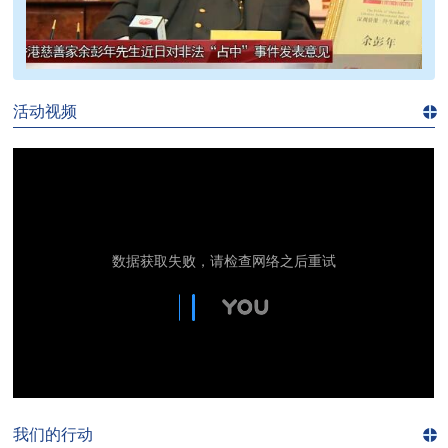
>>
活动视频
进入
视
频
频
道>>
我们的行动