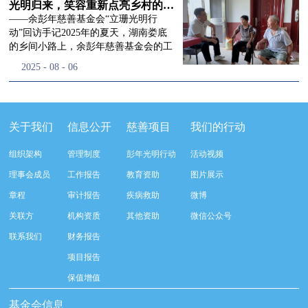
流程，完成了新一届治理层的选举任
景，这份认可，也让我们更加笃定前行
峰市残联理事长孙德欣对我们“彭年光
光明归来，笑容重新点亮乡村的角落
命，全新的第四届理事会正式组建完
的脚步。启动仪式落幕之后，我们没有
明行动”给予了高度的肯定，他表示“彭
——余彭年慈善基金会“立珊光明行
成：选举彭志兵、徐滨、彭新英、李
即刻返程，联合赤峰市残联的工作人
年光明行动”不仅仅是帮助白内障患者
动”回访手记2025年的夏天，湖南娄底
栋、李玲辉、郭启兴、梅鑫为余彭年慈
员、专业医护队伍走入乡间小路，随机
恢复光明，最重要的是减轻了患者家庭
的乡间小路上，余彭年慈善基金会的工
善基金会第四届理事会理事，孙海跃为
回访去年接受了手术帮扶的村民。盘山
经济负担，更是社会力量参与残疾公益
作人员和娄底市委统战部的同仁们，带
2025
-
08
-
06
余彭年慈善基金会第四届理事会监事。
小路弯弯曲曲，两边是繁茂的林木，我
事业的生动体现。随后余彭年慈善基金
着一份特别的牵挂，走进了一个个普通
徐滨先生当选余彭年慈善基金会第四届
们穿梭村落之间，踏进一户户朴素的农
会副秘书长梅鑫也回顾了20年来“彭年
却温暖的家庭。此行主要是去看看那些
理事会理事长，彭新英、李栋为副理事
家小院，近距离聆听大家术后的日常故
光明行动”在内蒙的点点滴滴，并希望
曾经被白内障困扰的老人，在接受
长，李栋为秘书长。在会中理事彭志兵
事。 第一站我们来到蒿松沟村季爷爷的
通过项目的推进，逐步扩大白内障筛查
了“立珊光明行动”的免费手术后，生活
关于我们
信息公开
慈善项目
我们的行动
先生依次为新一任理事长徐滨先生及秘
家中。简朴的乡村民居陈设简单，老人
覆盖，加强术后随访与科普宣传，同时
发生了怎样的变化。“现在能看清菜苗
书长李栋先生颁发聘书。站在换届的全
因为脑血栓常年卧床，很难起身下地，
培养出本地更多的眼科手术人才。启动
了，干活更踏实了！”7月29日，走访组
新起点上，基金会将始终坚守创立初
组织架构
管理制度
彭年光明行动
活动视频
往日家中大大小小的农活，全都压在了
仪式后余彭年慈善基金会一行实地探访
来到涟源市渡头塘乡洪家村。72岁的曾
心，继续沿着余彭年先生的慈善足迹稳
老伴一人肩上。此前季爷爷的左眼早已
了项目实施的一线情况，详细了解了患
爷爷正在自家菜地里忙碌。他曾是村里
理事会成员
工作报告
教育资助
图片展示
步前行：一方面将持续巩固已有的品牌
彻底失明，卧床的日子里视野一片昏
者术前检查，手术安排，术后护理等全
的五保户，一只眼睛因白内障几乎看不
公益项目优势，把帮扶资源更精准地向
章程
审计报告
疾病救助
微博
暗，行动受限再加上双目近乎失明，老
流程就诊环节。 探访结束后，我们一行
见，另一只眼睛的视力也越来越差。以
需要帮助的群体倾斜；另一方面也将探
人常常对往后的生活满心忧虑。得益于
开始对参与项目的患者进行了随机的回
前，他看不清鱼塘的水位，也分不清菜
关联方
机构资质
其他资助
微信公众号
索适配新时代公益环境的创新路径，联
去年项目开展的右眼手术，如今他的右
访。探访结束后，我们一行开始对参与
苗和杂草，走路时常常磕磕绊绊。“手
动更多社会爱心力量，搭建更透明、更
联系我们
财务报告
眼重获视力，平日里能够看清手机屏
项目的患者进行了随机的回访。居住在
术后，眼睛亮堂多了！”老人笑着说。
高效的公益协作平台，让善意触达更广
幕，简单的日常起居也可以自己打理不
松山区三道井子村的王奶奶左眼一直视
现在，他能清楚地看到鱼塘里鱼儿游动
项目报告
阔的角落，用实际行动践行"取之于社
少。聊天的时候季爷爷语气满是庆
力模糊，自己总认为是老花眼一直没有
的样子，除草时也能精准地分辨菜苗和
会、用之于社会"的公益承诺。未来，
保值增值
幸：“本来走路就不利索，要是双眼都
检查治疗。村里的赵书记在走访过程中
杂草。尽管手部有残疾，但他在田埂上
余彭年慈善基金会将在新一届理事会的
看不见，真的不敢设想往后的日子。现
得知此事，就安排王奶奶先做了简单的
走得更稳了，生活依然井井有条。“这
基金会信息
带领下，以更饱满的热忱投身公益慈善
在眼睛看得见了，生活总算多了不少底
筛查。在得知是白内障需要尽快手术
辣酱和鸡蛋，你们别嫌弃。”7月30日，