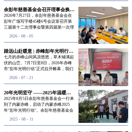
进入
我
余彭年慈善基金会召开理事会换届会议
2026年7月27日，余彭年慈善基金会在
彭年广场写字楼45楼6号会议室召开第
三届第十二次理事会暨第四届第一次理
们的行
事会会议。现场出席会议的有：理事长
2026
-
08
-
05
徐滨先生；副理事长兼秘书长彭志兵先
生；副理事长彭新英女士；理事李栋先
生、李玲辉先生、郭启兴先生及梅鑫先
踏远山赴暖意 | 赤峰彭年光明行动启程，入户回访接住乡亲眼底的光亮
动
频
生，现场列席人员:监事孙海跃先生，联
七月的赤峰山间风凉悠悠，草木铺满起
合党支部书记曾层同志。本次会议由理
伏的山峦。7月7日至8日，2026年赤峰
事长徐滨主持，会议出席人数超过理事
市“彭年光明行动”正式拉开帷幕，我们
会人员2/3，符合召开理事会规定。本次
余彭年慈善基金会一行人奔赴这片北疆
道>>
2026
-
07
-
21
换届会议严格按照基金会章程规定流程
土地，赴一场延续了二十一年的光明之
有序推进，参会的理事会成员、监事共
约。 启动仪式的现场暖意融融，赤峰市
同回顾了基金会过往任期内在助学兴
残联唐婷婷理事长到场参与本次启动活
20年光明坚守 ——2025年温暖启程“彭年光明行动”内蒙赤峰
教、医疗救助、公益事业普惠等多个领
动，由衷肯定了基金会坚持二十一年深
2025年8月5日余彭年慈善基金会一行来
域深耕耕耘的公益历程，充分肯定了第
耕光明帮扶的坚守，也向长久奔走推进
到了内蒙赤峰，启动了内蒙赤峰2025
三届理事会全体成员多年来接续付出的
项目的我们表达了谢意。二十一年时光
年“彭年光明行动”。余彭年慈善基金会
努力，以及为传承余彭年先生"公益为
轮转，“彭年光明行动”走过许许多多城
副秘书长梅鑫，赤峰市残联理事长孙德
2025
-
08
-
11
民、济世利人"的慈善理念所做出的突
市与县域，一趟趟奔赴偏远地区，只为
欣以及余彭年慈善基金会志愿者姜颖妍
出贡献。会议现场通过投票表决的选举
帮饱受白内障困扰的乡亲重见清晰光
等参加了启动仪式。 在启动仪式上，赤