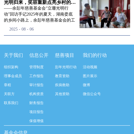
流程，完成了新一届治理层的选举任
景，这份认可，也让我们更加笃定前行
峰市残联理事长孙德欣对我们“彭年光
光明归来，笑容重新点亮乡村的角落
命，全新的第四届理事会正式组建完
的脚步。启动仪式落幕之后，我们没有
明行动”给予了高度的肯定，他表示“彭
——余彭年慈善基金会“立珊光明行
成：选举彭志兵、徐滨、彭新英、李
即刻返程，联合赤峰市残联的工作人
年光明行动”不仅仅是帮助白内障患者
动”回访手记2025年的夏天，湖南娄底
栋、李玲辉、郭启兴、梅鑫为余彭年慈
员、专业医护队伍走入乡间小路，随机
恢复光明，最重要的是减轻了患者家庭
的乡间小路上，余彭年慈善基金会的工
善基金会第四届理事会理事，孙海跃为
回访去年接受了手术帮扶的村民。盘山
经济负担，更是社会力量参与残疾公益
作人员和娄底市委统战部的同仁们，带
2025
-
08
-
06
余彭年慈善基金会第四届理事会监事。
小路弯弯曲曲，两边是繁茂的林木，我
事业的生动体现。随后余彭年慈善基金
着一份特别的牵挂，走进了一个个普通
徐滨先生当选余彭年慈善基金会第四届
们穿梭村落之间，踏进一户户朴素的农
会副秘书长梅鑫也回顾了20年来“彭年
却温暖的家庭。此行主要是去看看那些
理事会理事长，彭新英、李栋为副理事
家小院，近距离聆听大家术后的日常故
光明行动”在内蒙的点点滴滴，并希望
曾经被白内障困扰的老人，在接受
长，李栋为秘书长。在会中理事彭志兵
事。 第一站我们来到蒿松沟村季爷爷的
通过项目的推进，逐步扩大白内障筛查
了“立珊光明行动”的免费手术后，生活
关于我们
信息公开
慈善项目
我们的行动
先生依次为新一任理事长徐滨先生及秘
家中。简朴的乡村民居陈设简单，老人
覆盖，加强术后随访与科普宣传，同时
发生了怎样的变化。“现在能看清菜苗
书长李栋先生颁发聘书。站在换届的全
因为脑血栓常年卧床，很难起身下地，
培养出本地更多的眼科手术人才。启动
了，干活更踏实了！”7月29日，走访组
新起点上，基金会将始终坚守创立初
组织架构
管理制度
彭年光明行动
活动视频
往日家中大大小小的农活，全都压在了
仪式后余彭年慈善基金会一行实地探访
来到涟源市渡头塘乡洪家村。72岁的曾
心，继续沿着余彭年先生的慈善足迹稳
老伴一人肩上。此前季爷爷的左眼早已
了项目实施的一线情况，详细了解了患
爷爷正在自家菜地里忙碌。他曾是村里
理事会成员
工作报告
教育资助
图片展示
步前行：一方面将持续巩固已有的品牌
彻底失明，卧床的日子里视野一片昏
者术前检查，手术安排，术后护理等全
的五保户，一只眼睛因白内障几乎看不
公益项目优势，把帮扶资源更精准地向
章程
审计报告
疾病救助
微博
暗，行动受限再加上双目近乎失明，老
流程就诊环节。 探访结束后，我们一行
见，另一只眼睛的视力也越来越差。以
需要帮助的群体倾斜；另一方面也将探
人常常对往后的生活满心忧虑。得益于
开始对参与项目的患者进行了随机的回
前，他看不清鱼塘的水位，也分不清菜
关联方
机构资质
其他资助
微信公众号
索适配新时代公益环境的创新路径，联
去年项目开展的右眼手术，如今他的右
访。探访结束后，我们一行开始对参与
苗和杂草，走路时常常磕磕绊绊。“手
动更多社会爱心力量，搭建更透明、更
联系我们
财务报告
眼重获视力，平日里能够看清手机屏
项目的患者进行了随机的回访。居住在
术后，眼睛亮堂多了！”老人笑着说。
高效的公益协作平台，让善意触达更广
幕，简单的日常起居也可以自己打理不
松山区三道井子村的王奶奶左眼一直视
现在，他能清楚地看到鱼塘里鱼儿游动
项目报告
阔的角落，用实际行动践行"取之于社
少。聊天的时候季爷爷语气满是庆
力模糊，自己总认为是老花眼一直没有
的样子，除草时也能精准地分辨菜苗和
会、用之于社会"的公益承诺。未来，
保值增值
幸：“本来走路就不利索，要是双眼都
检查治疗。村里的赵书记在走访过程中
杂草。尽管手部有残疾，但他在田埂上
余彭年慈善基金会将在新一届理事会的
看不见，真的不敢设想往后的日子。现
得知此事，就安排王奶奶先做了简单的
走得更稳了，生活依然井井有条。“这
基金会信息
带领下，以更饱满的热忱投身公益慈善
在眼睛看得见了，生活总算多了不少底
筛查。在得知是白内障需要尽快手术
辣酱和鸡蛋，你们别嫌弃。”7月30日，