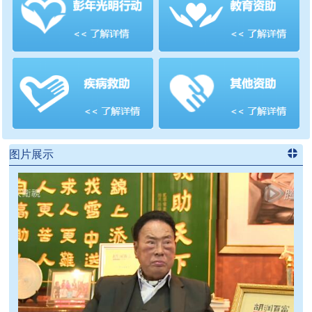
善项目
频道
>>
图片展示
进入
党
建信息
频道