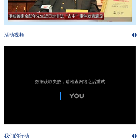
>>
活动视频
进入
视
频
频
道>>
我们的行动