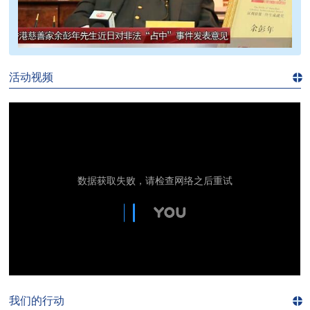
>>
活动视频
进入
视
频
频
道>>
我们的行动