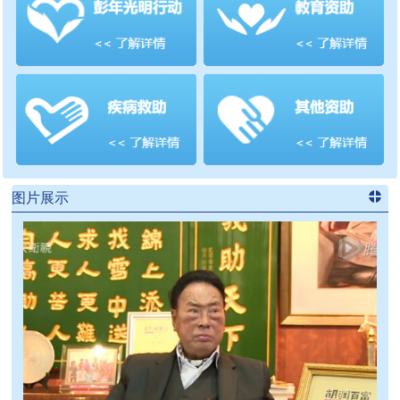
善项目
频道
>>
图片展示
进入
党
建信息
频道