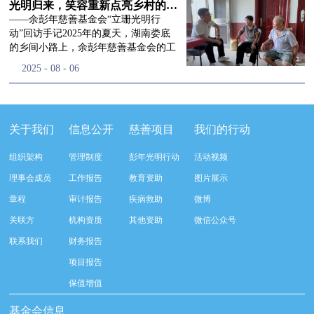
流程，完成了新一届治理层的选举任
景，这份认可，也让我们更加笃定前行
峰市残联理事长孙德欣对我们“彭年光
光明归来，笑容重新点亮乡村的角落
命，全新的第四届理事会正式组建完
的脚步。启动仪式落幕之后，我们没有
明行动”给予了高度的肯定，他表示“彭
——余彭年慈善基金会“立珊光明行
成：选举彭志兵、徐滨、彭新英、李
即刻返程，联合赤峰市残联的工作人
年光明行动”不仅仅是帮助白内障患者
动”回访手记2025年的夏天，湖南娄底
栋、李玲辉、郭启兴、梅鑫为余彭年慈
员、专业医护队伍走入乡间小路，随机
恢复光明，最重要的是减轻了患者家庭
的乡间小路上，余彭年慈善基金会的工
善基金会第四届理事会理事，孙海跃为
回访去年接受了手术帮扶的村民。盘山
经济负担，更是社会力量参与残疾公益
作人员和娄底市委统战部的同仁们，带
2025
-
08
-
06
余彭年慈善基金会第四届理事会监事。
小路弯弯曲曲，两边是繁茂的林木，我
事业的生动体现。随后余彭年慈善基金
着一份特别的牵挂，走进了一个个普通
徐滨先生当选余彭年慈善基金会第四届
们穿梭村落之间，踏进一户户朴素的农
会副秘书长梅鑫也回顾了20年来“彭年
却温暖的家庭。此行主要是去看看那些
理事会理事长，彭新英、李栋为副理事
家小院，近距离聆听大家术后的日常故
光明行动”在内蒙的点点滴滴，并希望
曾经被白内障困扰的老人，在接受
长，李栋为秘书长。在会中理事彭志兵
事。 第一站我们来到蒿松沟村季爷爷的
通过项目的推进，逐步扩大白内障筛查
了“立珊光明行动”的免费手术后，生活
关于我们
信息公开
慈善项目
我们的行动
先生依次为新一任理事长徐滨先生及秘
家中。简朴的乡村民居陈设简单，老人
覆盖，加强术后随访与科普宣传，同时
发生了怎样的变化。“现在能看清菜苗
书长李栋先生颁发聘书。站在换届的全
因为脑血栓常年卧床，很难起身下地，
培养出本地更多的眼科手术人才。启动
了，干活更踏实了！”7月29日，走访组
新起点上，基金会将始终坚守创立初
组织架构
管理制度
彭年光明行动
活动视频
往日家中大大小小的农活，全都压在了
仪式后余彭年慈善基金会一行实地探访
来到涟源市渡头塘乡洪家村。72岁的曾
心，继续沿着余彭年先生的慈善足迹稳
老伴一人肩上。此前季爷爷的左眼早已
了项目实施的一线情况，详细了解了患
爷爷正在自家菜地里忙碌。他曾是村里
理事会成员
工作报告
教育资助
图片展示
步前行：一方面将持续巩固已有的品牌
彻底失明，卧床的日子里视野一片昏
者术前检查，手术安排，术后护理等全
的五保户，一只眼睛因白内障几乎看不
公益项目优势，把帮扶资源更精准地向
章程
审计报告
疾病救助
微博
暗，行动受限再加上双目近乎失明，老
流程就诊环节。 探访结束后，我们一行
见，另一只眼睛的视力也越来越差。以
需要帮助的群体倾斜；另一方面也将探
人常常对往后的生活满心忧虑。得益于
开始对参与项目的患者进行了随机的回
前，他看不清鱼塘的水位，也分不清菜
关联方
机构资质
其他资助
微信公众号
索适配新时代公益环境的创新路径，联
去年项目开展的右眼手术，如今他的右
访。探访结束后，我们一行开始对参与
苗和杂草，走路时常常磕磕绊绊。“手
动更多社会爱心力量，搭建更透明、更
联系我们
财务报告
眼重获视力，平日里能够看清手机屏
项目的患者进行了随机的回访。居住在
术后，眼睛亮堂多了！”老人笑着说。
高效的公益协作平台，让善意触达更广
幕，简单的日常起居也可以自己打理不
松山区三道井子村的王奶奶左眼一直视
现在，他能清楚地看到鱼塘里鱼儿游动
项目报告
阔的角落，用实际行动践行"取之于社
少。聊天的时候季爷爷语气满是庆
力模糊，自己总认为是老花眼一直没有
的样子，除草时也能精准地分辨菜苗和
会、用之于社会"的公益承诺。未来，
保值增值
幸：“本来走路就不利索，要是双眼都
检查治疗。村里的赵书记在走访过程中
杂草。尽管手部有残疾，但他在田埂上
余彭年慈善基金会将在新一届理事会的
看不见，真的不敢设想往后的日子。现
得知此事，就安排王奶奶先做了简单的
走得更稳了，生活依然井井有条。“这
基金会信息
带领下，以更饱满的热忱投身公益慈善
在眼睛看得见了，生活总算多了不少底
筛查。在得知是白内障需要尽快手术
辣酱和鸡蛋，你们别嫌弃。”7月30日，