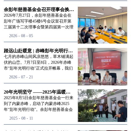
进入
我
余彭年慈善基金会召开理事会换届会议
2026年7月27日，余彭年慈善基金会在
彭年广场写字楼45楼6号会议室召开第
三届第十二次理事会暨第四届第一次理
们的行
事会会议。现场出席会议的有：理事长
2026
-
08
-
05
徐滨先生；副理事长兼秘书长彭志兵先
生；副理事长彭新英女士；理事李栋先
生、李玲辉先生、郭启兴先生及梅鑫先
踏远山赴暖意 | 赤峰彭年光明行动启程，入户回访接住乡亲眼底的光亮
动
频
生，现场列席人员:监事孙海跃先生，联
七月的赤峰山间风凉悠悠，草木铺满起
合党支部书记曾层同志。本次会议由理
伏的山峦。7月7日至8日，2026年赤峰
事长徐滨主持，会议出席人数超过理事
市“彭年光明行动”正式拉开帷幕，我们
会人员2/3，符合召开理事会规定。本次
余彭年慈善基金会一行人奔赴这片北疆
道>>
2026
-
07
-
21
换届会议严格按照基金会章程规定流程
土地，赴一场延续了二十一年的光明之
有序推进，参会的理事会成员、监事共
约。 启动仪式的现场暖意融融，赤峰市
同回顾了基金会过往任期内在助学兴
残联唐婷婷理事长到场参与本次启动活
20年光明坚守 ——2025年温暖启程“彭年光明行动”内蒙赤峰
教、医疗救助、公益事业普惠等多个领
动，由衷肯定了基金会坚持二十一年深
2025年8月5日余彭年慈善基金会一行来
域深耕耕耘的公益历程，充分肯定了第
耕光明帮扶的坚守，也向长久奔走推进
到了内蒙赤峰，启动了内蒙赤峰2025
三届理事会全体成员多年来接续付出的
项目的我们表达了谢意。二十一年时光
年“彭年光明行动”。余彭年慈善基金会
努力，以及为传承余彭年先生"公益为
轮转，“彭年光明行动”走过许许多多城
副秘书长梅鑫，赤峰市残联理事长孙德
2025
-
08
-
11
民、济世利人"的慈善理念所做出的突
市与县域，一趟趟奔赴偏远地区，只为
欣以及余彭年慈善基金会志愿者姜颖妍
出贡献。会议现场通过投票表决的选举
帮饱受白内障困扰的乡亲重见清晰光
等参加了启动仪式。 在启动仪式上，赤