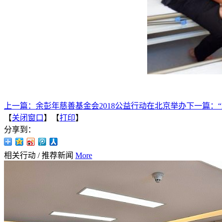
上一篇：
余彭年慈善基金会2018公益行动在北京举办
下一篇：
【
关闭窗口
】【
打印
】
分享到：
相关行动
/
推荐新闻
More