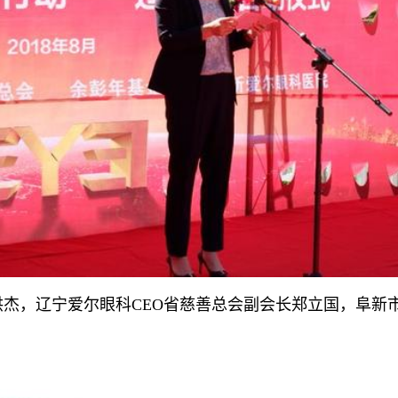
，辽宁爱尔眼科CEO省慈善总会副会长郑立国，阜新