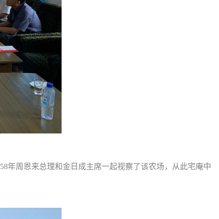
958年周恩来总理和金日成主席一起视察了该农场，从此宅庵中