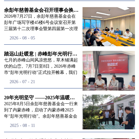
进入
我
余彭年慈善基金会召开理事会换届会议
2026年7月27日，余彭年慈善基金会在
彭年广场写字楼45楼6号会议室召开第
三届第十二次理事会暨第四届第一次理
们的行
事会会议。现场出席会议的有：理事长
2026
-
08
-
05
徐滨先生；副理事长兼秘书长彭志兵先
生；副理事长彭新英女士；理事李栋先
生、李玲辉先生、郭启兴先生及梅鑫先
踏远山赴暖意 | 赤峰彭年光明行动启程，入户回访接住乡亲眼底的光亮
动
频
生，现场列席人员:监事孙海跃先生，联
七月的赤峰山间风凉悠悠，草木铺满起
合党支部书记曾层同志。本次会议由理
伏的山峦。7月7日至8日，2026年赤峰
事长徐滨主持，会议出席人数超过理事
市“彭年光明行动”正式拉开帷幕，我们
会人员2/3，符合召开理事会规定。本次
余彭年慈善基金会一行人奔赴这片北疆
道>>
2026
-
07
-
21
换届会议严格按照基金会章程规定流程
土地，赴一场延续了二十一年的光明之
有序推进，参会的理事会成员、监事共
约。 启动仪式的现场暖意融融，赤峰市
同回顾了基金会过往任期内在助学兴
残联唐婷婷理事长到场参与本次启动活
20年光明坚守 ——2025年温暖启程“彭年光明行动”内蒙赤峰
教、医疗救助、公益事业普惠等多个领
动，由衷肯定了基金会坚持二十一年深
2025年8月5日余彭年慈善基金会一行来
域深耕耕耘的公益历程，充分肯定了第
耕光明帮扶的坚守，也向长久奔走推进
到了内蒙赤峰，启动了内蒙赤峰2025
三届理事会全体成员多年来接续付出的
项目的我们表达了谢意。二十一年时光
年“彭年光明行动”。余彭年慈善基金会
努力，以及为传承余彭年先生"公益为
轮转，“彭年光明行动”走过许许多多城
副秘书长梅鑫，赤峰市残联理事长孙德
2025
-
08
-
11
民、济世利人"的慈善理念所做出的突
市与县域，一趟趟奔赴偏远地区，只为
欣以及余彭年慈善基金会志愿者姜颖妍
出贡献。会议现场通过投票表决的选举
帮饱受白内障困扰的乡亲重见清晰光
等参加了启动仪式。 在启动仪式上，赤