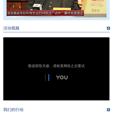
>>
活动视频
进入
视
频
频
道>>
我们的行动