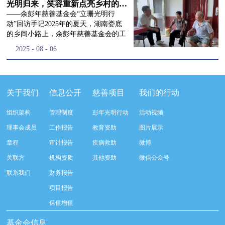
流程，完成了新一届治理层的选举任
景，这份认可，也让我们更加笃定前行
峰市残联理事长孙德欣对我们“彭年光
光明归来，笑容重新点亮乡村的角落
命，全新的第四届理事会正式组建完
的脚步。启动仪式落幕之后，我们没有
明行动”给予了高度的肯定，他表示“彭
——余彭年慈善基金会“立珊光明行
成：选举彭志兵、徐滨、彭新英、李
即刻返程，联合赤峰市残联的工作人
年光明行动”不仅仅是帮助白内障患者
动”回访手记2025年的夏天，湖南娄底
栋、李玲辉、郭启兴、梅鑫为余彭年慈
员、专业医护队伍走入乡间小路，随机
恢复光明，最重要的是减轻了患者家庭
的乡间小路上，余彭年慈善基金会的工
善基金会第四届理事会理事，孙海跃为
回访去年接受了手术帮扶的村民。盘山
经济负担，更是社会力量参与残疾公益
作人员和娄底市委统战部的同仁们，带
2025
-
08
-
06
余彭年慈善基金会第四届理事会监事。
小路弯弯曲曲，两边是繁茂的林木，我
事业的生动体现。随后余彭年慈善基金
着一份特别的牵挂，走进了一个个普通
徐滨先生当选余彭年慈善基金会第四届
们穿梭村落之间，踏进一户户朴素的农
会副秘书长梅鑫也回顾了20年来“彭年
却温暖的家庭。此行主要是去看看那些
理事会理事长，彭新英、李栋为副理事
家小院，近距离聆听大家术后的日常故
光明行动”在内蒙的点点滴滴，并希望
曾经被白内障困扰的老人，在接受
长，李栋为秘书长。在会中理事彭志兵
事。 第一站我们来到蒿松沟村季爷爷的
通过项目的推进，逐步扩大白内障筛查
了“立珊光明行动”的免费手术后，生活
关于我们
信息公开
慈善项目
我们的行动
先生依次为新一任理事长徐滨先生及秘
家中。简朴的乡村民居陈设简单，老人
覆盖，加强术后随访与科普宣传，同时
发生了怎样的变化。“现在能看清菜苗
书长李栋先生颁发聘书。站在换届的全
因为脑血栓常年卧床，很难起身下地，
培养出本地更多的眼科手术人才。启动
了，干活更踏实了！”7月29日，走访组
新起点上，基金会将始终坚守创立初
组织架构
管理制度
彭年光明行动
活动视频
往日家中大大小小的农活，全都压在了
仪式后余彭年慈善基金会一行实地探访
来到涟源市渡头塘乡洪家村。72岁的曾
心，继续沿着余彭年先生的慈善足迹稳
老伴一人肩上。此前季爷爷的左眼早已
了项目实施的一线情况，详细了解了患
爷爷正在自家菜地里忙碌。他曾是村里
理事会成员
工作报告
教育资助
图片展示
步前行：一方面将持续巩固已有的品牌
彻底失明，卧床的日子里视野一片昏
者术前检查，手术安排，术后护理等全
的五保户，一只眼睛因白内障几乎看不
公益项目优势，把帮扶资源更精准地向
章程
审计报告
疾病救助
微博
暗，行动受限再加上双目近乎失明，老
流程就诊环节。 探访结束后，我们一行
见，另一只眼睛的视力也越来越差。以
需要帮助的群体倾斜；另一方面也将探
人常常对往后的生活满心忧虑。得益于
开始对参与项目的患者进行了随机的回
前，他看不清鱼塘的水位，也分不清菜
关联方
机构资质
其他资助
微信公众号
索适配新时代公益环境的创新路径，联
去年项目开展的右眼手术，如今他的右
访。探访结束后，我们一行开始对参与
苗和杂草，走路时常常磕磕绊绊。“手
动更多社会爱心力量，搭建更透明、更
联系我们
财务报告
眼重获视力，平日里能够看清手机屏
项目的患者进行了随机的回访。居住在
术后，眼睛亮堂多了！”老人笑着说。
高效的公益协作平台，让善意触达更广
幕，简单的日常起居也可以自己打理不
松山区三道井子村的王奶奶左眼一直视
现在，他能清楚地看到鱼塘里鱼儿游动
项目报告
阔的角落，用实际行动践行"取之于社
少。聊天的时候季爷爷语气满是庆
力模糊，自己总认为是老花眼一直没有
的样子，除草时也能精准地分辨菜苗和
会、用之于社会"的公益承诺。未来，
保值增值
幸：“本来走路就不利索，要是双眼都
检查治疗。村里的赵书记在走访过程中
杂草。尽管手部有残疾，但他在田埂上
余彭年慈善基金会将在新一届理事会的
看不见，真的不敢设想往后的日子。现
得知此事，就安排王奶奶先做了简单的
走得更稳了，生活依然井井有条。“这
基金会信息
带领下，以更饱满的热忱投身公益慈善
在眼睛看得见了，生活总算多了不少底
筛查。在得知是白内障需要尽快手术
辣酱和鸡蛋，你们别嫌弃。”7月30日，