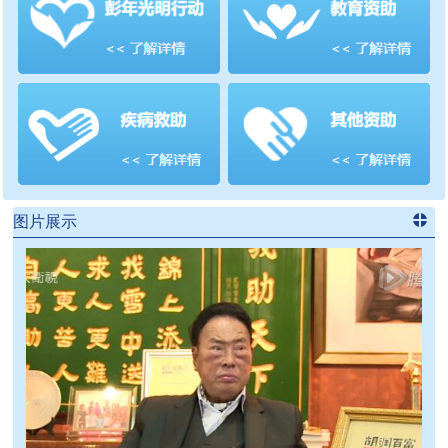
善项目
频道
>>
图片展示
进入
党
建信息
频道