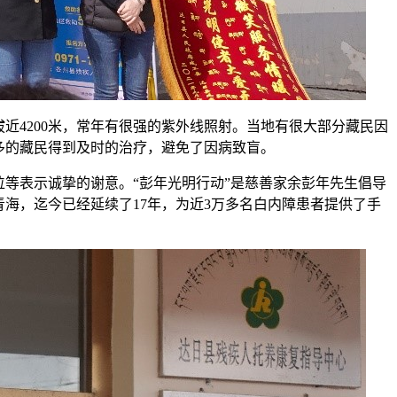
近4200米，常年有很强的紫外线照射。当地有很大部分藏民因
多的藏民得到及时的治疗，避免了因病致盲。
位等表示诚挚的谢意。“彭年光明行动”是慈善家余彭年先生倡导
青海，迄今已经延续了17年，为近3万多名白内障患者提供了手