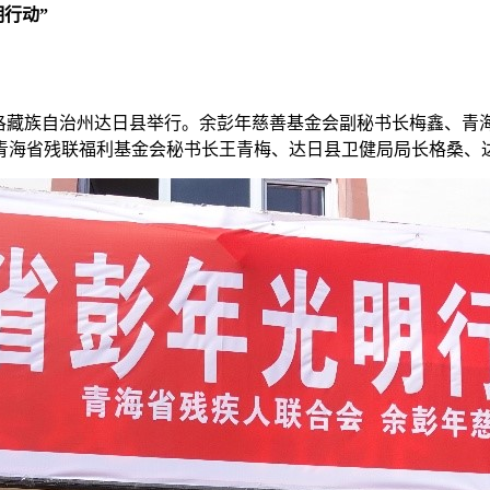
明行动”
式在果洛藏族自治州达日县举行。余彭年慈善基金会副秘书长梅鑫、
青海省残联福利基金会秘书长王青梅、达日县卫健局局长格桑、