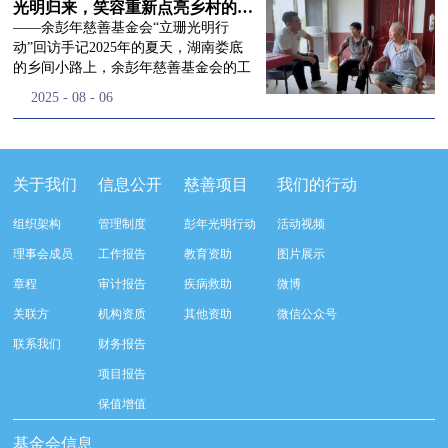
流程，完成了新一届治理层的选举任
景，这份认可，也让我们更加笃定前行
峰市残联理事长孙德欣对我们“彭年光
光明归来，笑容重新点亮乡村的角落
命，全新的第四届理事会正式组建完
的脚步。启动仪式落幕之后，我们没有
明行动”给予了高度的肯定，他表示“彭
——余彭年慈善基金会“立珊光明行
成：选举彭志兵、徐滨、彭新英、李
即刻返程，联合赤峰市残联的工作人
年光明行动”不仅仅是帮助白内障患者
动”回访手记2025年的夏天，湖南娄底
栋、李玲辉、郭启兴、梅鑫为余彭年慈
员、专业医护队伍走入乡间小路，随机
恢复光明，最重要的是减轻了患者家庭
的乡间小路上，余彭年慈善基金会的工
善基金会第四届理事会理事，孙海跃为
回访去年接受了手术帮扶的村民。盘山
经济负担，更是社会力量参与残疾公益
作人员和娄底市委统战部的同仁们，带
2025
-
08
-
06
余彭年慈善基金会第四届理事会监事。
小路弯弯曲曲，两边是繁茂的林木，我
事业的生动体现。随后余彭年慈善基金
着一份特别的牵挂，走进了一个个普通
徐滨先生当选余彭年慈善基金会第四届
们穿梭村落之间，踏进一户户朴素的农
会副秘书长梅鑫也回顾了20年来“彭年
却温暖的家庭。此行主要是去看看那些
理事会理事长，彭新英、李栋为副理事
家小院，近距离聆听大家术后的日常故
光明行动”在内蒙的点点滴滴，并希望
曾经被白内障困扰的老人，在接受
长，李栋为秘书长。在会中理事彭志兵
事。 第一站我们来到蒿松沟村季爷爷的
通过项目的推进，逐步扩大白内障筛查
了“立珊光明行动”的免费手术后，生活
关于我们
信息公开
慈善项目
我们的行动
先生依次为新一任理事长徐滨先生及秘
家中。简朴的乡村民居陈设简单，老人
覆盖，加强术后随访与科普宣传，同时
发生了怎样的变化。“现在能看清菜苗
书长李栋先生颁发聘书。站在换届的全
因为脑血栓常年卧床，很难起身下地，
培养出本地更多的眼科手术人才。启动
了，干活更踏实了！”7月29日，走访组
新起点上，基金会将始终坚守创立初
组织架构
管理制度
彭年光明行动
活动视频
往日家中大大小小的农活，全都压在了
仪式后余彭年慈善基金会一行实地探访
来到涟源市渡头塘乡洪家村。72岁的曾
心，继续沿着余彭年先生的慈善足迹稳
老伴一人肩上。此前季爷爷的左眼早已
了项目实施的一线情况，详细了解了患
爷爷正在自家菜地里忙碌。他曾是村里
理事会成员
工作报告
教育资助
图片展示
步前行：一方面将持续巩固已有的品牌
彻底失明，卧床的日子里视野一片昏
者术前检查，手术安排，术后护理等全
的五保户，一只眼睛因白内障几乎看不
公益项目优势，把帮扶资源更精准地向
章程
审计报告
疾病救助
微博
暗，行动受限再加上双目近乎失明，老
流程就诊环节。 探访结束后，我们一行
见，另一只眼睛的视力也越来越差。以
需要帮助的群体倾斜；另一方面也将探
人常常对往后的生活满心忧虑。得益于
开始对参与项目的患者进行了随机的回
前，他看不清鱼塘的水位，也分不清菜
关联方
机构资质
其他资助
微信公众号
索适配新时代公益环境的创新路径，联
去年项目开展的右眼手术，如今他的右
访。探访结束后，我们一行开始对参与
苗和杂草，走路时常常磕磕绊绊。“手
动更多社会爱心力量，搭建更透明、更
联系我们
财务报告
眼重获视力，平日里能够看清手机屏
项目的患者进行了随机的回访。居住在
术后，眼睛亮堂多了！”老人笑着说。
高效的公益协作平台，让善意触达更广
幕，简单的日常起居也可以自己打理不
松山区三道井子村的王奶奶左眼一直视
现在，他能清楚地看到鱼塘里鱼儿游动
项目报告
阔的角落，用实际行动践行"取之于社
少。聊天的时候季爷爷语气满是庆
力模糊，自己总认为是老花眼一直没有
的样子，除草时也能精准地分辨菜苗和
会、用之于社会"的公益承诺。未来，
保值增值
幸：“本来走路就不利索，要是双眼都
检查治疗。村里的赵书记在走访过程中
杂草。尽管手部有残疾，但他在田埂上
余彭年慈善基金会将在新一届理事会的
看不见，真的不敢设想往后的日子。现
得知此事，就安排王奶奶先做了简单的
走得更稳了，生活依然井井有条。“这
基金会信息
带领下，以更饱满的热忱投身公益慈善
在眼睛看得见了，生活总算多了不少底
筛查。在得知是白内障需要尽快手术
辣酱和鸡蛋，你们别嫌弃。”7月30日，