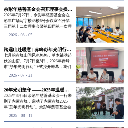
进入
我
余彭年慈善基金会召开理事会换届会议
2026年7月27日，余彭年慈善基金会在
彭年广场写字楼45楼6号会议室召开第
三届第十二次理事会暨第四届第一次理
们的行
事会会议。现场出席会议的有：理事长
2026
-
08
-
05
徐滨先生；副理事长兼秘书长彭志兵先
生；副理事长彭新英女士；理事李栋先
生、李玲辉先生、郭启兴先生及梅鑫先
踏远山赴暖意 | 赤峰彭年光明行动启程，入户回访接住乡亲眼底的光亮
动
频
生，现场列席人员:监事孙海跃先生，联
七月的赤峰山间风凉悠悠，草木铺满起
合党支部书记曾层同志。本次会议由理
伏的山峦。7月7日至8日，2026年赤峰
事长徐滨主持，会议出席人数超过理事
市“彭年光明行动”正式拉开帷幕，我们
会人员2/3，符合召开理事会规定。本次
余彭年慈善基金会一行人奔赴这片北疆
道>>
2026
-
07
-
21
换届会议严格按照基金会章程规定流程
土地，赴一场延续了二十一年的光明之
有序推进，参会的理事会成员、监事共
约。 启动仪式的现场暖意融融，赤峰市
同回顾了基金会过往任期内在助学兴
残联唐婷婷理事长到场参与本次启动活
20年光明坚守 ——2025年温暖启程“彭年光明行动”内蒙赤峰
教、医疗救助、公益事业普惠等多个领
动，由衷肯定了基金会坚持二十一年深
2025年8月5日余彭年慈善基金会一行来
域深耕耕耘的公益历程，充分肯定了第
耕光明帮扶的坚守，也向长久奔走推进
到了内蒙赤峰，启动了内蒙赤峰2025
三届理事会全体成员多年来接续付出的
项目的我们表达了谢意。二十一年时光
年“彭年光明行动”。余彭年慈善基金会
努力，以及为传承余彭年先生"公益为
轮转，“彭年光明行动”走过许许多多城
副秘书长梅鑫，赤峰市残联理事长孙德
2025
-
08
-
11
民、济世利人"的慈善理念所做出的突
市与县域，一趟趟奔赴偏远地区，只为
欣以及余彭年慈善基金会志愿者姜颖妍
出贡献。会议现场通过投票表决的选举
帮饱受白内障困扰的乡亲重见清晰光
等参加了启动仪式。 在启动仪式上，赤