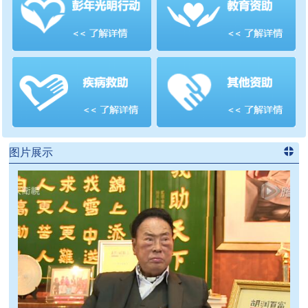
善项目
频道
>>
图片展示
进入
党
建信息
频道