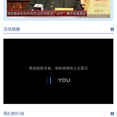
>>
活动视频
进入
视
频
频
道>>
我们的行动