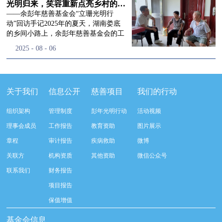
流程，完成了新一届治理层的选举任
景，这份认可，也让我们更加笃定前行
峰市残联理事长孙德欣对我们“彭年光
光明归来，笑容重新点亮乡村的角落
命，全新的第四届理事会正式组建完
的脚步。启动仪式落幕之后，我们没有
明行动”给予了高度的肯定，他表示“彭
——余彭年慈善基金会“立珊光明行
成：选举彭志兵、徐滨、彭新英、李
即刻返程，联合赤峰市残联的工作人
年光明行动”不仅仅是帮助白内障患者
动”回访手记2025年的夏天，湖南娄底
栋、李玲辉、郭启兴、梅鑫为余彭年慈
员、专业医护队伍走入乡间小路，随机
恢复光明，最重要的是减轻了患者家庭
的乡间小路上，余彭年慈善基金会的工
善基金会第四届理事会理事，孙海跃为
回访去年接受了手术帮扶的村民。盘山
经济负担，更是社会力量参与残疾公益
作人员和娄底市委统战部的同仁们，带
2025
-
08
-
06
余彭年慈善基金会第四届理事会监事。
小路弯弯曲曲，两边是繁茂的林木，我
事业的生动体现。随后余彭年慈善基金
着一份特别的牵挂，走进了一个个普通
徐滨先生当选余彭年慈善基金会第四届
们穿梭村落之间，踏进一户户朴素的农
会副秘书长梅鑫也回顾了20年来“彭年
却温暖的家庭。此行主要是去看看那些
理事会理事长，彭新英、李栋为副理事
家小院，近距离聆听大家术后的日常故
光明行动”在内蒙的点点滴滴，并希望
曾经被白内障困扰的老人，在接受
长，李栋为秘书长。在会中理事彭志兵
事。 第一站我们来到蒿松沟村季爷爷的
通过项目的推进，逐步扩大白内障筛查
了“立珊光明行动”的免费手术后，生活
关于我们
信息公开
慈善项目
我们的行动
先生依次为新一任理事长徐滨先生及秘
家中。简朴的乡村民居陈设简单，老人
覆盖，加强术后随访与科普宣传，同时
发生了怎样的变化。“现在能看清菜苗
书长李栋先生颁发聘书。站在换届的全
因为脑血栓常年卧床，很难起身下地，
培养出本地更多的眼科手术人才。启动
了，干活更踏实了！”7月29日，走访组
新起点上，基金会将始终坚守创立初
组织架构
管理制度
彭年光明行动
活动视频
往日家中大大小小的农活，全都压在了
仪式后余彭年慈善基金会一行实地探访
来到涟源市渡头塘乡洪家村。72岁的曾
心，继续沿着余彭年先生的慈善足迹稳
老伴一人肩上。此前季爷爷的左眼早已
了项目实施的一线情况，详细了解了患
爷爷正在自家菜地里忙碌。他曾是村里
理事会成员
工作报告
教育资助
图片展示
步前行：一方面将持续巩固已有的品牌
彻底失明，卧床的日子里视野一片昏
者术前检查，手术安排，术后护理等全
的五保户，一只眼睛因白内障几乎看不
公益项目优势，把帮扶资源更精准地向
章程
审计报告
疾病救助
微博
暗，行动受限再加上双目近乎失明，老
流程就诊环节。 探访结束后，我们一行
见，另一只眼睛的视力也越来越差。以
需要帮助的群体倾斜；另一方面也将探
人常常对往后的生活满心忧虑。得益于
开始对参与项目的患者进行了随机的回
前，他看不清鱼塘的水位，也分不清菜
关联方
机构资质
其他资助
微信公众号
索适配新时代公益环境的创新路径，联
去年项目开展的右眼手术，如今他的右
访。探访结束后，我们一行开始对参与
苗和杂草，走路时常常磕磕绊绊。“手
动更多社会爱心力量，搭建更透明、更
联系我们
财务报告
眼重获视力，平日里能够看清手机屏
项目的患者进行了随机的回访。居住在
术后，眼睛亮堂多了！”老人笑着说。
高效的公益协作平台，让善意触达更广
幕，简单的日常起居也可以自己打理不
松山区三道井子村的王奶奶左眼一直视
现在，他能清楚地看到鱼塘里鱼儿游动
项目报告
阔的角落，用实际行动践行"取之于社
少。聊天的时候季爷爷语气满是庆
力模糊，自己总认为是老花眼一直没有
的样子，除草时也能精准地分辨菜苗和
会、用之于社会"的公益承诺。未来，
保值增值
幸：“本来走路就不利索，要是双眼都
检查治疗。村里的赵书记在走访过程中
杂草。尽管手部有残疾，但他在田埂上
余彭年慈善基金会将在新一届理事会的
看不见，真的不敢设想往后的日子。现
得知此事，就安排王奶奶先做了简单的
走得更稳了，生活依然井井有条。“这
基金会信息
带领下，以更饱满的热忱投身公益慈善
在眼睛看得见了，生活总算多了不少底
筛查。在得知是白内障需要尽快手术
辣酱和鸡蛋，你们别嫌弃。”7月30日，