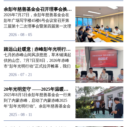
进入
我
余彭年慈善基金会召开理事会换届会议
2026年7月27日，余彭年慈善基金会在
彭年广场写字楼45楼6号会议室召开第
三届第十二次理事会暨第四届第一次理
们的行
事会会议。现场出席会议的有：理事长
2026
-
08
-
05
徐滨先生；副理事长兼秘书长彭志兵先
生；副理事长彭新英女士；理事李栋先
生、李玲辉先生、郭启兴先生及梅鑫先
踏远山赴暖意 | 赤峰彭年光明行动启程，入户回访接住乡亲眼底的光亮
动
频
生，现场列席人员:监事孙海跃先生，联
七月的赤峰山间风凉悠悠，草木铺满起
合党支部书记曾层同志。本次会议由理
伏的山峦。7月7日至8日，2026年赤峰
事长徐滨主持，会议出席人数超过理事
市“彭年光明行动”正式拉开帷幕，我们
会人员2/3，符合召开理事会规定。本次
余彭年慈善基金会一行人奔赴这片北疆
道>>
2026
-
07
-
21
换届会议严格按照基金会章程规定流程
土地，赴一场延续了二十一年的光明之
有序推进，参会的理事会成员、监事共
约。 启动仪式的现场暖意融融，赤峰市
同回顾了基金会过往任期内在助学兴
残联唐婷婷理事长到场参与本次启动活
20年光明坚守 ——2025年温暖启程“彭年光明行动”内蒙赤峰
教、医疗救助、公益事业普惠等多个领
动，由衷肯定了基金会坚持二十一年深
2025年8月5日余彭年慈善基金会一行来
域深耕耕耘的公益历程，充分肯定了第
耕光明帮扶的坚守，也向长久奔走推进
到了内蒙赤峰，启动了内蒙赤峰2025
三届理事会全体成员多年来接续付出的
项目的我们表达了谢意。二十一年时光
年“彭年光明行动”。余彭年慈善基金会
努力，以及为传承余彭年先生"公益为
轮转，“彭年光明行动”走过许许多多城
副秘书长梅鑫，赤峰市残联理事长孙德
2025
-
08
-
11
民、济世利人"的慈善理念所做出的突
市与县域，一趟趟奔赴偏远地区，只为
欣以及余彭年慈善基金会志愿者姜颖妍
出贡献。会议现场通过投票表决的选举
帮饱受白内障困扰的乡亲重见清晰光
等参加了启动仪式。 在启动仪式上，赤