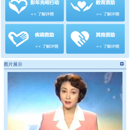
善项目
频道
>>
图片展示
进入
党
建信息
频道