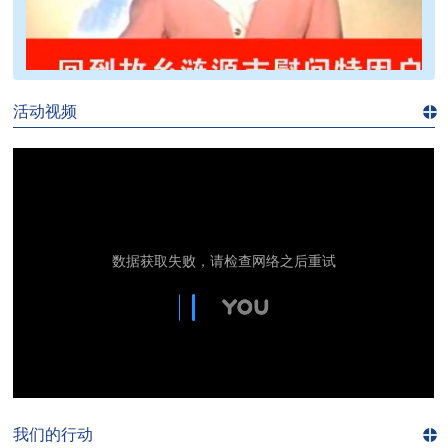
>>
活动视频
进入
视
频
频
道>>
我们的行动