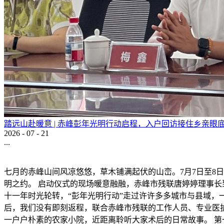
踏远山赴暖意 | 赤峰彭年光明行动启程，入户回访接住乡亲眼
2026
-
07
-
21
...
七月的赤峰山间风凉悠悠，草木铺满起伏的山峦。7月7日至8日
明之约。 启动仪式的现场暖意融融，赤峰市残联唐婷婷理事
十一年时光轮转，“彭年光明行动”走过许许多多城市与县域
后，我们没有即刻返程，联合赤峰市残联的工作人员、专业医
一户户朴素的农家小院，近距离聆听大家术后的日常故事。 第