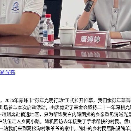
底的光亮
，2026年赤峰市“彭年光明行动”正式拉开帷幕，我们余彭年
长到场参与本次启动活动，由衷肯定了基金会坚持二十一年深耕光
，一趟趟奔赴偏远地区，只为帮饱受白内障困扰的乡亲重见清晰光
护队伍走入乡间小路，随机回访去年接受了手术帮扶的村民。盘
一站我们来到蒿松沟村季爷爷的家中。简朴的乡村民居陈设简单，老