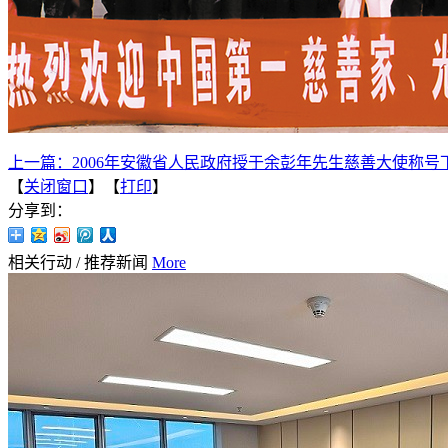
上一篇：
2006年安徽省人民政府授于余彭年先生慈善大使称号
【
关闭窗口
】【
打印
】
分享到：
相关行动
/
推荐新闻
More