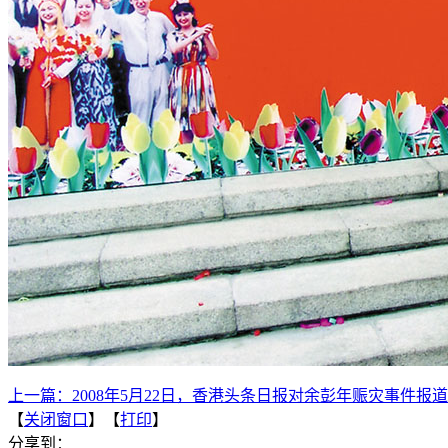
上一篇：
2008年5月22日，香港头条日报对余彭年赈灾事件报道
【
关闭窗口
】【
打印
】
分享到：