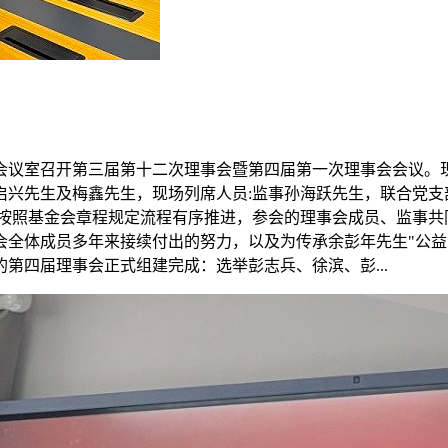
楼6号会议室召开第三届第十二次理事会暨第四届第一次理事会会
启兴先生及梅鑫先生，现场列席人员:监事孙海跃先生，联合党支
格按照基金会章程规定流程有序推进，参会的理事会成员、监事
会全体成员多年来接续付出的努力，以及为传承余彭年先生"公益
第四届理事会正式组建完成：选举彭志兵、徐滨、彭...