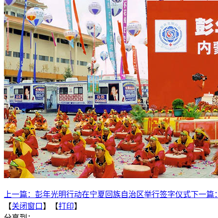
上一篇：
彭年光明行动在宁夏回族自治区举行签字仪式
下一篇
【
关闭窗口
】【
打印
】
分享到：