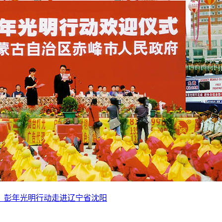
：
彭年光明行动走进辽宁省沈阳