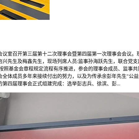
楼6号会议室召开第三届第十二次理事会暨第四届第一次理事会会
启兴先生及梅鑫先生，现场列席人员:监事孙海跃先生，联合党支
格按照基金会章程规定流程有序推进，参会的理事会成员、监事
会全体成员多年来接续付出的努力，以及为传承余彭年先生"公益
第四届理事会正式组建完成：选举彭志兵、徐滨、彭...