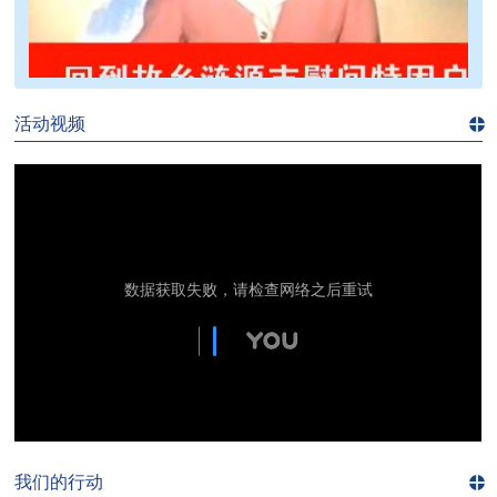
>>
活动视频
进入
视
频
频
道>>
我们的行动