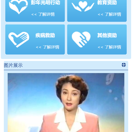
善项目
频道
>>
图片展示
进入
党
建信息
频道