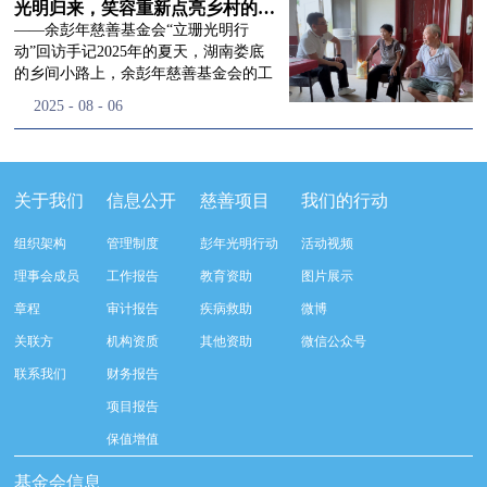
流程，完成了新一届治理层的选举任
景，这份认可，也让我们更加笃定前行
峰市残联理事长孙德欣对我们“彭年光
光明归来，笑容重新点亮乡村的角落
命，全新的第四届理事会正式组建完
的脚步。启动仪式落幕之后，我们没有
明行动”给予了高度的肯定，他表示“彭
——余彭年慈善基金会“立珊光明行
成：选举彭志兵、徐滨、彭新英、李
即刻返程，联合赤峰市残联的工作人
年光明行动”不仅仅是帮助白内障患者
动”回访手记2025年的夏天，湖南娄底
栋、李玲辉、郭启兴、梅鑫为余彭年慈
员、专业医护队伍走入乡间小路，随机
恢复光明，最重要的是减轻了患者家庭
的乡间小路上，余彭年慈善基金会的工
善基金会第四届理事会理事，孙海跃为
回访去年接受了手术帮扶的村民。盘山
经济负担，更是社会力量参与残疾公益
作人员和娄底市委统战部的同仁们，带
2025
-
08
-
06
余彭年慈善基金会第四届理事会监事。
小路弯弯曲曲，两边是繁茂的林木，我
事业的生动体现。随后余彭年慈善基金
着一份特别的牵挂，走进了一个个普通
徐滨先生当选余彭年慈善基金会第四届
们穿梭村落之间，踏进一户户朴素的农
会副秘书长梅鑫也回顾了20年来“彭年
却温暖的家庭。此行主要是去看看那些
理事会理事长，彭新英、李栋为副理事
家小院，近距离聆听大家术后的日常故
光明行动”在内蒙的点点滴滴，并希望
曾经被白内障困扰的老人，在接受
长，李栋为秘书长。在会中理事彭志兵
事。 第一站我们来到蒿松沟村季爷爷的
通过项目的推进，逐步扩大白内障筛查
了“立珊光明行动”的免费手术后，生活
关于我们
信息公开
慈善项目
我们的行动
先生依次为新一任理事长徐滨先生及秘
家中。简朴的乡村民居陈设简单，老人
覆盖，加强术后随访与科普宣传，同时
发生了怎样的变化。“现在能看清菜苗
书长李栋先生颁发聘书。站在换届的全
因为脑血栓常年卧床，很难起身下地，
培养出本地更多的眼科手术人才。启动
了，干活更踏实了！”7月29日，走访组
新起点上，基金会将始终坚守创立初
组织架构
管理制度
彭年光明行动
活动视频
往日家中大大小小的农活，全都压在了
仪式后余彭年慈善基金会一行实地探访
来到涟源市渡头塘乡洪家村。72岁的曾
心，继续沿着余彭年先生的慈善足迹稳
老伴一人肩上。此前季爷爷的左眼早已
了项目实施的一线情况，详细了解了患
爷爷正在自家菜地里忙碌。他曾是村里
理事会成员
工作报告
教育资助
图片展示
步前行：一方面将持续巩固已有的品牌
彻底失明，卧床的日子里视野一片昏
者术前检查，手术安排，术后护理等全
的五保户，一只眼睛因白内障几乎看不
公益项目优势，把帮扶资源更精准地向
章程
审计报告
疾病救助
微博
暗，行动受限再加上双目近乎失明，老
流程就诊环节。 探访结束后，我们一行
见，另一只眼睛的视力也越来越差。以
需要帮助的群体倾斜；另一方面也将探
人常常对往后的生活满心忧虑。得益于
开始对参与项目的患者进行了随机的回
前，他看不清鱼塘的水位，也分不清菜
关联方
机构资质
其他资助
微信公众号
索适配新时代公益环境的创新路径，联
去年项目开展的右眼手术，如今他的右
访。探访结束后，我们一行开始对参与
苗和杂草，走路时常常磕磕绊绊。“手
动更多社会爱心力量，搭建更透明、更
联系我们
财务报告
眼重获视力，平日里能够看清手机屏
项目的患者进行了随机的回访。居住在
术后，眼睛亮堂多了！”老人笑着说。
高效的公益协作平台，让善意触达更广
幕，简单的日常起居也可以自己打理不
松山区三道井子村的王奶奶左眼一直视
现在，他能清楚地看到鱼塘里鱼儿游动
项目报告
阔的角落，用实际行动践行"取之于社
少。聊天的时候季爷爷语气满是庆
力模糊，自己总认为是老花眼一直没有
的样子，除草时也能精准地分辨菜苗和
会、用之于社会"的公益承诺。未来，
保值增值
幸：“本来走路就不利索，要是双眼都
检查治疗。村里的赵书记在走访过程中
杂草。尽管手部有残疾，但他在田埂上
余彭年慈善基金会将在新一届理事会的
看不见，真的不敢设想往后的日子。现
得知此事，就安排王奶奶先做了简单的
走得更稳了，生活依然井井有条。“这
基金会信息
带领下，以更饱满的热忱投身公益慈善
在眼睛看得见了，生活总算多了不少底
筛查。在得知是白内障需要尽快手术
辣酱和鸡蛋，你们别嫌弃。”7月30日，