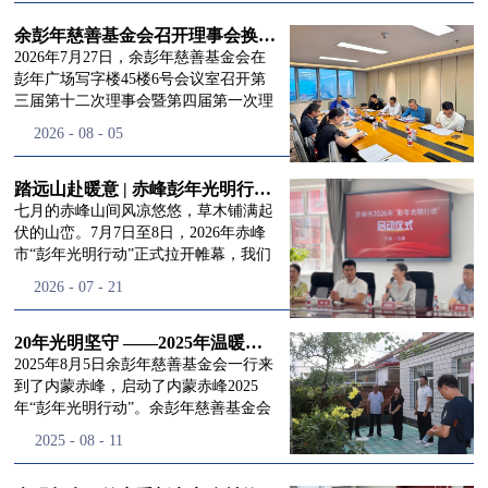
进入
我
余彭年慈善基金会召开理事会换届会议
2026年7月27日，余彭年慈善基金会在
彭年广场写字楼45楼6号会议室召开第
三届第十二次理事会暨第四届第一次理
们的行
事会会议。现场出席会议的有：理事长
2026
-
08
-
05
徐滨先生；副理事长兼秘书长彭志兵先
生；副理事长彭新英女士；理事李栋先
生、李玲辉先生、郭启兴先生及梅鑫先
踏远山赴暖意 | 赤峰彭年光明行动启程，入户回访接住乡亲眼底的光亮
动
频
生，现场列席人员:监事孙海跃先生，联
七月的赤峰山间风凉悠悠，草木铺满起
合党支部书记曾层同志。本次会议由理
伏的山峦。7月7日至8日，2026年赤峰
事长徐滨主持，会议出席人数超过理事
市“彭年光明行动”正式拉开帷幕，我们
会人员2/3，符合召开理事会规定。本次
余彭年慈善基金会一行人奔赴这片北疆
道>>
2026
-
07
-
21
换届会议严格按照基金会章程规定流程
土地，赴一场延续了二十一年的光明之
有序推进，参会的理事会成员、监事共
约。 启动仪式的现场暖意融融，赤峰市
同回顾了基金会过往任期内在助学兴
残联唐婷婷理事长到场参与本次启动活
20年光明坚守 ——2025年温暖启程“彭年光明行动”内蒙赤峰
教、医疗救助、公益事业普惠等多个领
动，由衷肯定了基金会坚持二十一年深
2025年8月5日余彭年慈善基金会一行来
域深耕耕耘的公益历程，充分肯定了第
耕光明帮扶的坚守，也向长久奔走推进
到了内蒙赤峰，启动了内蒙赤峰2025
三届理事会全体成员多年来接续付出的
项目的我们表达了谢意。二十一年时光
年“彭年光明行动”。余彭年慈善基金会
努力，以及为传承余彭年先生"公益为
轮转，“彭年光明行动”走过许许多多城
副秘书长梅鑫，赤峰市残联理事长孙德
2025
-
08
-
11
民、济世利人"的慈善理念所做出的突
市与县域，一趟趟奔赴偏远地区，只为
欣以及余彭年慈善基金会志愿者姜颖妍
出贡献。会议现场通过投票表决的选举
帮饱受白内障困扰的乡亲重见清晰光
等参加了启动仪式。 在启动仪式上，赤