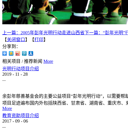
上一篇：
2005年彭年光明行动走进山西省
下一篇：
“彭年光明
【
关闭窗口
】【
打印
】
分享到：
相关项目
/
推荐新闻
More
光明行动项目介绍
2019
-
11
-
28
...
余彭年慈善基金会的主要公益项目“彭年光明行动”，以需要
项目足迹遍布国内外包括陕西省、甘肃省、湖南省、重庆市、柬
More
教育资助项目介绍
2017
-
09
-
06
...