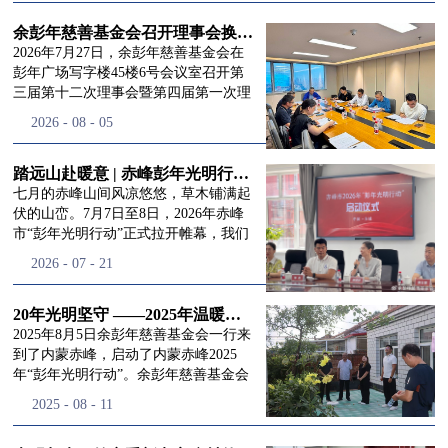
进入
我
余彭年慈善基金会召开理事会换届会议
2026年7月27日，余彭年慈善基金会在
彭年广场写字楼45楼6号会议室召开第
三届第十二次理事会暨第四届第一次理
们的行
事会会议。现场出席会议的有：理事长
2026
-
08
-
05
徐滨先生；副理事长兼秘书长彭志兵先
生；副理事长彭新英女士；理事李栋先
生、李玲辉先生、郭启兴先生及梅鑫先
踏远山赴暖意 | 赤峰彭年光明行动启程，入户回访接住乡亲眼底的光亮
动
频
生，现场列席人员:监事孙海跃先生，联
七月的赤峰山间风凉悠悠，草木铺满起
合党支部书记曾层同志。本次会议由理
伏的山峦。7月7日至8日，2026年赤峰
事长徐滨主持，会议出席人数超过理事
市“彭年光明行动”正式拉开帷幕，我们
会人员2/3，符合召开理事会规定。本次
余彭年慈善基金会一行人奔赴这片北疆
道>>
2026
-
07
-
21
换届会议严格按照基金会章程规定流程
土地，赴一场延续了二十一年的光明之
有序推进，参会的理事会成员、监事共
约。 启动仪式的现场暖意融融，赤峰市
同回顾了基金会过往任期内在助学兴
残联唐婷婷理事长到场参与本次启动活
20年光明坚守 ——2025年温暖启程“彭年光明行动”内蒙赤峰
教、医疗救助、公益事业普惠等多个领
动，由衷肯定了基金会坚持二十一年深
2025年8月5日余彭年慈善基金会一行来
域深耕耕耘的公益历程，充分肯定了第
耕光明帮扶的坚守，也向长久奔走推进
到了内蒙赤峰，启动了内蒙赤峰2025
三届理事会全体成员多年来接续付出的
项目的我们表达了谢意。二十一年时光
年“彭年光明行动”。余彭年慈善基金会
努力，以及为传承余彭年先生"公益为
轮转，“彭年光明行动”走过许许多多城
副秘书长梅鑫，赤峰市残联理事长孙德
2025
-
08
-
11
民、济世利人"的慈善理念所做出的突
市与县域，一趟趟奔赴偏远地区，只为
欣以及余彭年慈善基金会志愿者姜颖妍
出贡献。会议现场通过投票表决的选举
帮饱受白内障困扰的乡亲重见清晰光
等参加了启动仪式。 在启动仪式上，赤