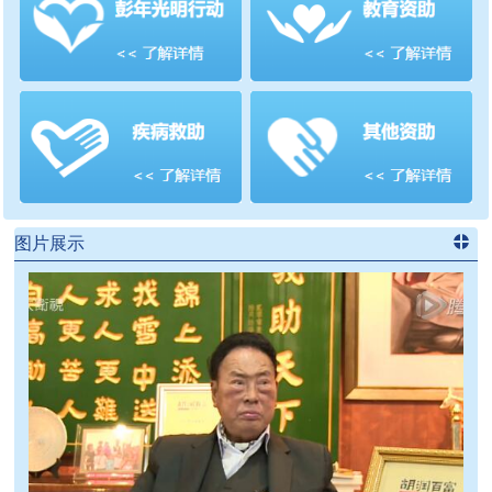
善项目
频道
>>
图片展示
进入
党
建信息
频道