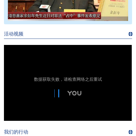
>>
活动视频
进入
视
频
频
道>>
我们的行动