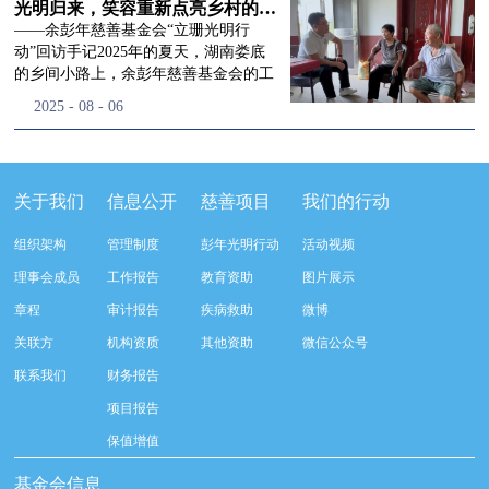
流程，完成了新一届治理层的选举任
景，这份认可，也让我们更加笃定前行
峰市残联理事长孙德欣对我们“彭年光
光明归来，笑容重新点亮乡村的角落
命，全新的第四届理事会正式组建完
的脚步。启动仪式落幕之后，我们没有
明行动”给予了高度的肯定，他表示“彭
——余彭年慈善基金会“立珊光明行
成：选举彭志兵、徐滨、彭新英、李
即刻返程，联合赤峰市残联的工作人
年光明行动”不仅仅是帮助白内障患者
动”回访手记2025年的夏天，湖南娄底
栋、李玲辉、郭启兴、梅鑫为余彭年慈
员、专业医护队伍走入乡间小路，随机
恢复光明，最重要的是减轻了患者家庭
的乡间小路上，余彭年慈善基金会的工
善基金会第四届理事会理事，孙海跃为
回访去年接受了手术帮扶的村民。盘山
经济负担，更是社会力量参与残疾公益
作人员和娄底市委统战部的同仁们，带
2025
-
08
-
06
余彭年慈善基金会第四届理事会监事。
小路弯弯曲曲，两边是繁茂的林木，我
事业的生动体现。随后余彭年慈善基金
着一份特别的牵挂，走进了一个个普通
徐滨先生当选余彭年慈善基金会第四届
们穿梭村落之间，踏进一户户朴素的农
会副秘书长梅鑫也回顾了20年来“彭年
却温暖的家庭。此行主要是去看看那些
理事会理事长，彭新英、李栋为副理事
家小院，近距离聆听大家术后的日常故
光明行动”在内蒙的点点滴滴，并希望
曾经被白内障困扰的老人，在接受
长，李栋为秘书长。在会中理事彭志兵
事。 第一站我们来到蒿松沟村季爷爷的
通过项目的推进，逐步扩大白内障筛查
了“立珊光明行动”的免费手术后，生活
关于我们
信息公开
慈善项目
我们的行动
先生依次为新一任理事长徐滨先生及秘
家中。简朴的乡村民居陈设简单，老人
覆盖，加强术后随访与科普宣传，同时
发生了怎样的变化。“现在能看清菜苗
书长李栋先生颁发聘书。站在换届的全
因为脑血栓常年卧床，很难起身下地，
培养出本地更多的眼科手术人才。启动
了，干活更踏实了！”7月29日，走访组
新起点上，基金会将始终坚守创立初
组织架构
管理制度
彭年光明行动
活动视频
往日家中大大小小的农活，全都压在了
仪式后余彭年慈善基金会一行实地探访
来到涟源市渡头塘乡洪家村。72岁的曾
心，继续沿着余彭年先生的慈善足迹稳
老伴一人肩上。此前季爷爷的左眼早已
了项目实施的一线情况，详细了解了患
爷爷正在自家菜地里忙碌。他曾是村里
理事会成员
工作报告
教育资助
图片展示
步前行：一方面将持续巩固已有的品牌
彻底失明，卧床的日子里视野一片昏
者术前检查，手术安排，术后护理等全
的五保户，一只眼睛因白内障几乎看不
公益项目优势，把帮扶资源更精准地向
章程
审计报告
疾病救助
微博
暗，行动受限再加上双目近乎失明，老
流程就诊环节。 探访结束后，我们一行
见，另一只眼睛的视力也越来越差。以
需要帮助的群体倾斜；另一方面也将探
人常常对往后的生活满心忧虑。得益于
开始对参与项目的患者进行了随机的回
前，他看不清鱼塘的水位，也分不清菜
关联方
机构资质
其他资助
微信公众号
索适配新时代公益环境的创新路径，联
去年项目开展的右眼手术，如今他的右
访。探访结束后，我们一行开始对参与
苗和杂草，走路时常常磕磕绊绊。“手
动更多社会爱心力量，搭建更透明、更
联系我们
财务报告
眼重获视力，平日里能够看清手机屏
项目的患者进行了随机的回访。居住在
术后，眼睛亮堂多了！”老人笑着说。
高效的公益协作平台，让善意触达更广
幕，简单的日常起居也可以自己打理不
松山区三道井子村的王奶奶左眼一直视
现在，他能清楚地看到鱼塘里鱼儿游动
项目报告
阔的角落，用实际行动践行"取之于社
少。聊天的时候季爷爷语气满是庆
力模糊，自己总认为是老花眼一直没有
的样子，除草时也能精准地分辨菜苗和
会、用之于社会"的公益承诺。未来，
保值增值
幸：“本来走路就不利索，要是双眼都
检查治疗。村里的赵书记在走访过程中
杂草。尽管手部有残疾，但他在田埂上
余彭年慈善基金会将在新一届理事会的
看不见，真的不敢设想往后的日子。现
得知此事，就安排王奶奶先做了简单的
走得更稳了，生活依然井井有条。“这
基金会信息
带领下，以更饱满的热忱投身公益慈善
在眼睛看得见了，生活总算多了不少底
筛查。在得知是白内障需要尽快手术
辣酱和鸡蛋，你们别嫌弃。”7月30日，