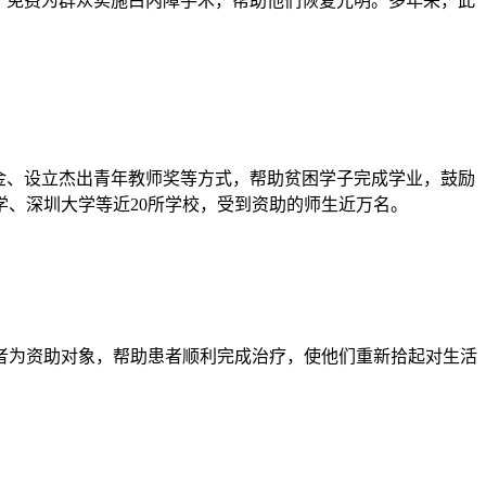
，免费为群众实施白内障手术，帮助他们恢复光明。多年来，此
。
金、设立杰出青年教师奖等方式，帮助贫困学子完成学业，鼓励
、深圳大学等近20所学校，受到资助的师生近万名。
患者为资助对象，帮助患者顺利完成治疗，使他们重新拾起对生活