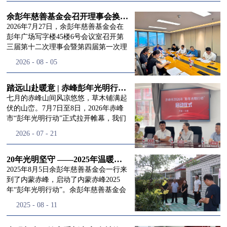
进入
我
余彭年慈善基金会召开理事会换届会议
2026年7月27日，余彭年慈善基金会在
彭年广场写字楼45楼6号会议室召开第
三届第十二次理事会暨第四届第一次理
们的行
事会会议。现场出席会议的有：理事长
2026
-
08
-
05
徐滨先生；副理事长兼秘书长彭志兵先
生；副理事长彭新英女士；理事李栋先
生、李玲辉先生、郭启兴先生及梅鑫先
踏远山赴暖意 | 赤峰彭年光明行动启程，入户回访接住乡亲眼底的光亮
动
频
生，现场列席人员:监事孙海跃先生，联
七月的赤峰山间风凉悠悠，草木铺满起
合党支部书记曾层同志。本次会议由理
伏的山峦。7月7日至8日，2026年赤峰
事长徐滨主持，会议出席人数超过理事
市“彭年光明行动”正式拉开帷幕，我们
会人员2/3，符合召开理事会规定。本次
余彭年慈善基金会一行人奔赴这片北疆
道>>
2026
-
07
-
21
换届会议严格按照基金会章程规定流程
土地，赴一场延续了二十一年的光明之
有序推进，参会的理事会成员、监事共
约。 启动仪式的现场暖意融融，赤峰市
同回顾了基金会过往任期内在助学兴
残联唐婷婷理事长到场参与本次启动活
20年光明坚守 ——2025年温暖启程“彭年光明行动”内蒙赤峰
教、医疗救助、公益事业普惠等多个领
动，由衷肯定了基金会坚持二十一年深
2025年8月5日余彭年慈善基金会一行来
域深耕耕耘的公益历程，充分肯定了第
耕光明帮扶的坚守，也向长久奔走推进
到了内蒙赤峰，启动了内蒙赤峰2025
三届理事会全体成员多年来接续付出的
项目的我们表达了谢意。二十一年时光
年“彭年光明行动”。余彭年慈善基金会
努力，以及为传承余彭年先生"公益为
轮转，“彭年光明行动”走过许许多多城
副秘书长梅鑫，赤峰市残联理事长孙德
2025
-
08
-
11
民、济世利人"的慈善理念所做出的突
市与县域，一趟趟奔赴偏远地区，只为
欣以及余彭年慈善基金会志愿者姜颖妍
出贡献。会议现场通过投票表决的选举
帮饱受白内障困扰的乡亲重见清晰光
等参加了启动仪式。 在启动仪式上，赤