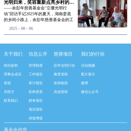
流程，完成了新一届治理层的选举任
景，这份认可，也让我们更加笃定前行
峰市残联理事长孙德欣对我们“彭年光
光明归来，笑容重新点亮乡村的角落
命，全新的第四届理事会正式组建完
的脚步。启动仪式落幕之后，我们没有
明行动”给予了高度的肯定，他表示“彭
——余彭年慈善基金会“立珊光明行
成：选举彭志兵、徐滨、彭新英、李
即刻返程，联合赤峰市残联的工作人
年光明行动”不仅仅是帮助白内障患者
动”回访手记2025年的夏天，湖南娄底
栋、李玲辉、郭启兴、梅鑫为余彭年慈
员、专业医护队伍走入乡间小路，随机
恢复光明，最重要的是减轻了患者家庭
的乡间小路上，余彭年慈善基金会的工
善基金会第四届理事会理事，孙海跃为
回访去年接受了手术帮扶的村民。盘山
经济负担，更是社会力量参与残疾公益
作人员和娄底市委统战部的同仁们，带
2025
-
08
-
06
余彭年慈善基金会第四届理事会监事。
小路弯弯曲曲，两边是繁茂的林木，我
事业的生动体现。随后余彭年慈善基金
着一份特别的牵挂，走进了一个个普通
徐滨先生当选余彭年慈善基金会第四届
们穿梭村落之间，踏进一户户朴素的农
会副秘书长梅鑫也回顾了20年来“彭年
却温暖的家庭。此行主要是去看看那些
理事会理事长，彭新英、李栋为副理事
家小院，近距离聆听大家术后的日常故
光明行动”在内蒙的点点滴滴，并希望
曾经被白内障困扰的老人，在接受
长，李栋为秘书长。在会中理事彭志兵
事。 第一站我们来到蒿松沟村季爷爷的
通过项目的推进，逐步扩大白内障筛查
了“立珊光明行动”的免费手术后，生活
关于我们
信息公开
慈善项目
我们的行动
先生依次为新一任理事长徐滨先生及秘
家中。简朴的乡村民居陈设简单，老人
覆盖，加强术后随访与科普宣传，同时
发生了怎样的变化。“现在能看清菜苗
书长李栋先生颁发聘书。站在换届的全
因为脑血栓常年卧床，很难起身下地，
培养出本地更多的眼科手术人才。启动
了，干活更踏实了！”7月29日，走访组
新起点上，基金会将始终坚守创立初
组织架构
管理制度
彭年光明行动
活动视频
往日家中大大小小的农活，全都压在了
仪式后余彭年慈善基金会一行实地探访
来到涟源市渡头塘乡洪家村。72岁的曾
心，继续沿着余彭年先生的慈善足迹稳
老伴一人肩上。此前季爷爷的左眼早已
了项目实施的一线情况，详细了解了患
爷爷正在自家菜地里忙碌。他曾是村里
理事会成员
工作报告
教育资助
图片展示
步前行：一方面将持续巩固已有的品牌
彻底失明，卧床的日子里视野一片昏
者术前检查，手术安排，术后护理等全
的五保户，一只眼睛因白内障几乎看不
公益项目优势，把帮扶资源更精准地向
章程
审计报告
疾病救助
微博
暗，行动受限再加上双目近乎失明，老
流程就诊环节。 探访结束后，我们一行
见，另一只眼睛的视力也越来越差。以
需要帮助的群体倾斜；另一方面也将探
人常常对往后的生活满心忧虑。得益于
开始对参与项目的患者进行了随机的回
前，他看不清鱼塘的水位，也分不清菜
关联方
机构资质
其他资助
微信公众号
索适配新时代公益环境的创新路径，联
去年项目开展的右眼手术，如今他的右
访。探访结束后，我们一行开始对参与
苗和杂草，走路时常常磕磕绊绊。“手
动更多社会爱心力量，搭建更透明、更
联系我们
财务报告
眼重获视力，平日里能够看清手机屏
项目的患者进行了随机的回访。居住在
术后，眼睛亮堂多了！”老人笑着说。
高效的公益协作平台，让善意触达更广
幕，简单的日常起居也可以自己打理不
松山区三道井子村的王奶奶左眼一直视
现在，他能清楚地看到鱼塘里鱼儿游动
项目报告
阔的角落，用实际行动践行"取之于社
少。聊天的时候季爷爷语气满是庆
力模糊，自己总认为是老花眼一直没有
的样子，除草时也能精准地分辨菜苗和
会、用之于社会"的公益承诺。未来，
保值增值
幸：“本来走路就不利索，要是双眼都
检查治疗。村里的赵书记在走访过程中
杂草。尽管手部有残疾，但他在田埂上
余彭年慈善基金会将在新一届理事会的
看不见，真的不敢设想往后的日子。现
得知此事，就安排王奶奶先做了简单的
走得更稳了，生活依然井井有条。“这
基金会信息
带领下，以更饱满的热忱投身公益慈善
在眼睛看得见了，生活总算多了不少底
筛查。在得知是白内障需要尽快手术
辣酱和鸡蛋，你们别嫌弃。”7月30日，