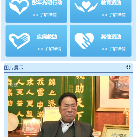
善项目
频道
>>
图片展示
进入
党
建信息
频道