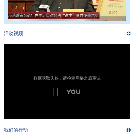
>>
活动视频
进入
视
频
频
道>>
我们的行动