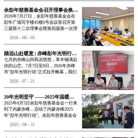
进入
我
余彭年慈善基金会召开理事会换届会议
2026年7月27日，余彭年慈善基金会在
彭年广场写字楼45楼6号会议室召开第
三届第十二次理事会暨第四届第一次理
们的行
事会会议。现场出席会议的有：理事长
2026
-
08
-
05
徐滨先生；副理事长兼秘书长彭志兵先
生；副理事长彭新英女士；理事李栋先
生、李玲辉先生、郭启兴先生及梅鑫先
踏远山赴暖意 | 赤峰彭年光明行动启程，入户回访接住乡亲眼底的光亮
动
频
生，现场列席人员:监事孙海跃先生，联
七月的赤峰山间风凉悠悠，草木铺满起
合党支部书记曾层同志。本次会议由理
伏的山峦。7月7日至8日，2026年赤峰
事长徐滨主持，会议出席人数超过理事
市“彭年光明行动”正式拉开帷幕，我们
会人员2/3，符合召开理事会规定。本次
余彭年慈善基金会一行人奔赴这片北疆
道>>
2026
-
07
-
21
换届会议严格按照基金会章程规定流程
土地，赴一场延续了二十一年的光明之
有序推进，参会的理事会成员、监事共
约。 启动仪式的现场暖意融融，赤峰市
同回顾了基金会过往任期内在助学兴
残联唐婷婷理事长到场参与本次启动活
20年光明坚守 ——2025年温暖启程“彭年光明行动”内蒙赤峰
教、医疗救助、公益事业普惠等多个领
动，由衷肯定了基金会坚持二十一年深
2025年8月5日余彭年慈善基金会一行来
域深耕耕耘的公益历程，充分肯定了第
耕光明帮扶的坚守，也向长久奔走推进
到了内蒙赤峰，启动了内蒙赤峰2025
三届理事会全体成员多年来接续付出的
项目的我们表达了谢意。二十一年时光
年“彭年光明行动”。余彭年慈善基金会
努力，以及为传承余彭年先生"公益为
轮转，“彭年光明行动”走过许许多多城
副秘书长梅鑫，赤峰市残联理事长孙德
2025
-
08
-
11
民、济世利人"的慈善理念所做出的突
市与县域，一趟趟奔赴偏远地区，只为
欣以及余彭年慈善基金会志愿者姜颖妍
出贡献。会议现场通过投票表决的选举
帮饱受白内障困扰的乡亲重见清晰光
等参加了启动仪式。 在启动仪式上，赤