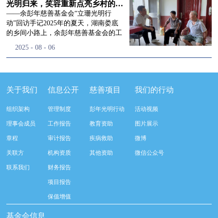
流程，完成了新一届治理层的选举任
景，这份认可，也让我们更加笃定前行
峰市残联理事长孙德欣对我们“彭年光
光明归来，笑容重新点亮乡村的角落
命，全新的第四届理事会正式组建完
的脚步。启动仪式落幕之后，我们没有
明行动”给予了高度的肯定，他表示“彭
——余彭年慈善基金会“立珊光明行
成：选举彭志兵、徐滨、彭新英、李
即刻返程，联合赤峰市残联的工作人
年光明行动”不仅仅是帮助白内障患者
动”回访手记2025年的夏天，湖南娄底
栋、李玲辉、郭启兴、梅鑫为余彭年慈
员、专业医护队伍走入乡间小路，随机
恢复光明，最重要的是减轻了患者家庭
的乡间小路上，余彭年慈善基金会的工
善基金会第四届理事会理事，孙海跃为
回访去年接受了手术帮扶的村民。盘山
经济负担，更是社会力量参与残疾公益
作人员和娄底市委统战部的同仁们，带
2025
-
08
-
06
余彭年慈善基金会第四届理事会监事。
小路弯弯曲曲，两边是繁茂的林木，我
事业的生动体现。随后余彭年慈善基金
着一份特别的牵挂，走进了一个个普通
徐滨先生当选余彭年慈善基金会第四届
们穿梭村落之间，踏进一户户朴素的农
会副秘书长梅鑫也回顾了20年来“彭年
却温暖的家庭。此行主要是去看看那些
理事会理事长，彭新英、李栋为副理事
家小院，近距离聆听大家术后的日常故
光明行动”在内蒙的点点滴滴，并希望
曾经被白内障困扰的老人，在接受
长，李栋为秘书长。在会中理事彭志兵
事。 第一站我们来到蒿松沟村季爷爷的
通过项目的推进，逐步扩大白内障筛查
了“立珊光明行动”的免费手术后，生活
关于我们
信息公开
慈善项目
我们的行动
先生依次为新一任理事长徐滨先生及秘
家中。简朴的乡村民居陈设简单，老人
覆盖，加强术后随访与科普宣传，同时
发生了怎样的变化。“现在能看清菜苗
书长李栋先生颁发聘书。站在换届的全
因为脑血栓常年卧床，很难起身下地，
培养出本地更多的眼科手术人才。启动
了，干活更踏实了！”7月29日，走访组
新起点上，基金会将始终坚守创立初
组织架构
管理制度
彭年光明行动
活动视频
往日家中大大小小的农活，全都压在了
仪式后余彭年慈善基金会一行实地探访
来到涟源市渡头塘乡洪家村。72岁的曾
心，继续沿着余彭年先生的慈善足迹稳
老伴一人肩上。此前季爷爷的左眼早已
了项目实施的一线情况，详细了解了患
爷爷正在自家菜地里忙碌。他曾是村里
理事会成员
工作报告
教育资助
图片展示
步前行：一方面将持续巩固已有的品牌
彻底失明，卧床的日子里视野一片昏
者术前检查，手术安排，术后护理等全
的五保户，一只眼睛因白内障几乎看不
公益项目优势，把帮扶资源更精准地向
章程
审计报告
疾病救助
微博
暗，行动受限再加上双目近乎失明，老
流程就诊环节。 探访结束后，我们一行
见，另一只眼睛的视力也越来越差。以
需要帮助的群体倾斜；另一方面也将探
人常常对往后的生活满心忧虑。得益于
开始对参与项目的患者进行了随机的回
前，他看不清鱼塘的水位，也分不清菜
关联方
机构资质
其他资助
微信公众号
索适配新时代公益环境的创新路径，联
去年项目开展的右眼手术，如今他的右
访。探访结束后，我们一行开始对参与
苗和杂草，走路时常常磕磕绊绊。“手
动更多社会爱心力量，搭建更透明、更
联系我们
财务报告
眼重获视力，平日里能够看清手机屏
项目的患者进行了随机的回访。居住在
术后，眼睛亮堂多了！”老人笑着说。
高效的公益协作平台，让善意触达更广
幕，简单的日常起居也可以自己打理不
松山区三道井子村的王奶奶左眼一直视
现在，他能清楚地看到鱼塘里鱼儿游动
项目报告
阔的角落，用实际行动践行"取之于社
少。聊天的时候季爷爷语气满是庆
力模糊，自己总认为是老花眼一直没有
的样子，除草时也能精准地分辨菜苗和
会、用之于社会"的公益承诺。未来，
保值增值
幸：“本来走路就不利索，要是双眼都
检查治疗。村里的赵书记在走访过程中
杂草。尽管手部有残疾，但他在田埂上
余彭年慈善基金会将在新一届理事会的
看不见，真的不敢设想往后的日子。现
得知此事，就安排王奶奶先做了简单的
走得更稳了，生活依然井井有条。“这
基金会信息
带领下，以更饱满的热忱投身公益慈善
在眼睛看得见了，生活总算多了不少底
筛查。在得知是白内障需要尽快手术
辣酱和鸡蛋，你们别嫌弃。”7月30日，