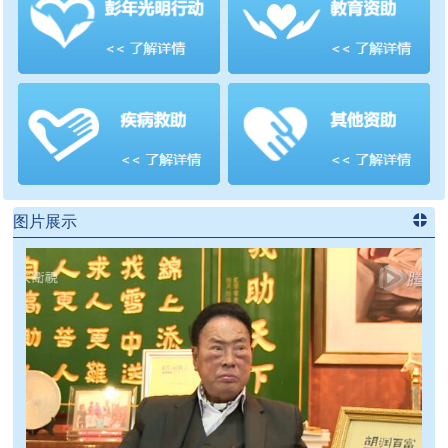
善项目
频道
>>
图片展示
进入
党
建信息
频道