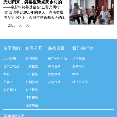
流程，完成了新一届治理层的选举任
景，这份认可，也让我们更加笃定前行
峰市残联理事长孙德欣对我们“彭年光
光明归来，笑容重新点亮乡村的角落
命，全新的第四届理事会正式组建完
的脚步。启动仪式落幕之后，我们没有
明行动”给予了高度的肯定，他表示“彭
——余彭年慈善基金会“立珊光明行
成：选举彭志兵、徐滨、彭新英、李
即刻返程，联合赤峰市残联的工作人
年光明行动”不仅仅是帮助白内障患者
动”回访手记2025年的夏天，湖南娄底
栋、李玲辉、郭启兴、梅鑫为余彭年慈
员、专业医护队伍走入乡间小路，随机
恢复光明，最重要的是减轻了患者家庭
的乡间小路上，余彭年慈善基金会的工
善基金会第四届理事会理事，孙海跃为
回访去年接受了手术帮扶的村民。盘山
经济负担，更是社会力量参与残疾公益
作人员和娄底市委统战部的同仁们，带
2025
-
08
-
06
余彭年慈善基金会第四届理事会监事。
小路弯弯曲曲，两边是繁茂的林木，我
事业的生动体现。随后余彭年慈善基金
着一份特别的牵挂，走进了一个个普通
徐滨先生当选余彭年慈善基金会第四届
们穿梭村落之间，踏进一户户朴素的农
会副秘书长梅鑫也回顾了20年来“彭年
却温暖的家庭。此行主要是去看看那些
理事会理事长，彭新英、李栋为副理事
家小院，近距离聆听大家术后的日常故
光明行动”在内蒙的点点滴滴，并希望
曾经被白内障困扰的老人，在接受
长，李栋为秘书长。在会中理事彭志兵
事。 第一站我们来到蒿松沟村季爷爷的
通过项目的推进，逐步扩大白内障筛查
了“立珊光明行动”的免费手术后，生活
关于我们
信息公开
慈善项目
我们的行动
先生依次为新一任理事长徐滨先生及秘
家中。简朴的乡村民居陈设简单，老人
覆盖，加强术后随访与科普宣传，同时
发生了怎样的变化。“现在能看清菜苗
书长李栋先生颁发聘书。站在换届的全
因为脑血栓常年卧床，很难起身下地，
培养出本地更多的眼科手术人才。启动
了，干活更踏实了！”7月29日，走访组
新起点上，基金会将始终坚守创立初
组织架构
管理制度
彭年光明行动
活动视频
往日家中大大小小的农活，全都压在了
仪式后余彭年慈善基金会一行实地探访
来到涟源市渡头塘乡洪家村。72岁的曾
心，继续沿着余彭年先生的慈善足迹稳
老伴一人肩上。此前季爷爷的左眼早已
了项目实施的一线情况，详细了解了患
爷爷正在自家菜地里忙碌。他曾是村里
理事会成员
工作报告
教育资助
图片展示
步前行：一方面将持续巩固已有的品牌
彻底失明，卧床的日子里视野一片昏
者术前检查，手术安排，术后护理等全
的五保户，一只眼睛因白内障几乎看不
公益项目优势，把帮扶资源更精准地向
章程
审计报告
疾病救助
微博
暗，行动受限再加上双目近乎失明，老
流程就诊环节。 探访结束后，我们一行
见，另一只眼睛的视力也越来越差。以
需要帮助的群体倾斜；另一方面也将探
人常常对往后的生活满心忧虑。得益于
开始对参与项目的患者进行了随机的回
前，他看不清鱼塘的水位，也分不清菜
关联方
机构资质
其他资助
微信公众号
索适配新时代公益环境的创新路径，联
去年项目开展的右眼手术，如今他的右
访。探访结束后，我们一行开始对参与
苗和杂草，走路时常常磕磕绊绊。“手
动更多社会爱心力量，搭建更透明、更
联系我们
财务报告
眼重获视力，平日里能够看清手机屏
项目的患者进行了随机的回访。居住在
术后，眼睛亮堂多了！”老人笑着说。
高效的公益协作平台，让善意触达更广
幕，简单的日常起居也可以自己打理不
松山区三道井子村的王奶奶左眼一直视
现在，他能清楚地看到鱼塘里鱼儿游动
项目报告
阔的角落，用实际行动践行"取之于社
少。聊天的时候季爷爷语气满是庆
力模糊，自己总认为是老花眼一直没有
的样子，除草时也能精准地分辨菜苗和
会、用之于社会"的公益承诺。未来，
保值增值
幸：“本来走路就不利索，要是双眼都
检查治疗。村里的赵书记在走访过程中
杂草。尽管手部有残疾，但他在田埂上
余彭年慈善基金会将在新一届理事会的
看不见，真的不敢设想往后的日子。现
得知此事，就安排王奶奶先做了简单的
走得更稳了，生活依然井井有条。“这
基金会信息
带领下，以更饱满的热忱投身公益慈善
在眼睛看得见了，生活总算多了不少底
筛查。在得知是白内障需要尽快手术
辣酱和鸡蛋，你们别嫌弃。”7月30日，