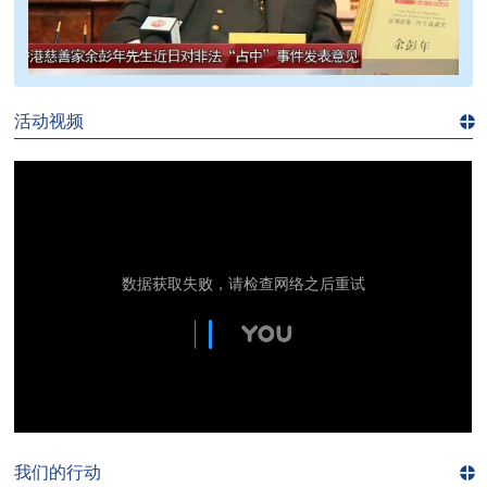
>>
活动视频
进入
视
频
频
道>>
我们的行动