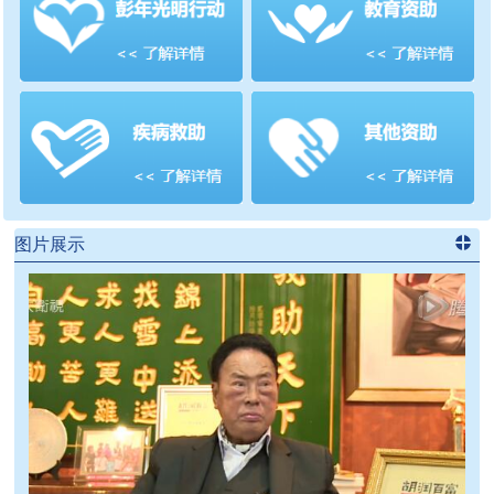
善项目
频道
>>
图片展示
进入
党
建信息
频道