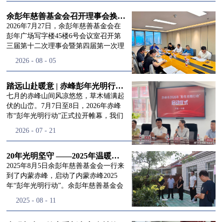
进入
我
余彭年慈善基金会召开理事会换届会议
2026年7月27日，余彭年慈善基金会在
彭年广场写字楼45楼6号会议室召开第
三届第十二次理事会暨第四届第一次理
们的行
事会会议。现场出席会议的有：理事长
2026
-
08
-
05
徐滨先生；副理事长兼秘书长彭志兵先
生；副理事长彭新英女士；理事李栋先
生、李玲辉先生、郭启兴先生及梅鑫先
踏远山赴暖意 | 赤峰彭年光明行动启程，入户回访接住乡亲眼底的光亮
动
频
生，现场列席人员:监事孙海跃先生，联
七月的赤峰山间风凉悠悠，草木铺满起
合党支部书记曾层同志。本次会议由理
伏的山峦。7月7日至8日，2026年赤峰
事长徐滨主持，会议出席人数超过理事
市“彭年光明行动”正式拉开帷幕，我们
会人员2/3，符合召开理事会规定。本次
余彭年慈善基金会一行人奔赴这片北疆
道>>
2026
-
07
-
21
换届会议严格按照基金会章程规定流程
土地，赴一场延续了二十一年的光明之
有序推进，参会的理事会成员、监事共
约。 启动仪式的现场暖意融融，赤峰市
同回顾了基金会过往任期内在助学兴
残联唐婷婷理事长到场参与本次启动活
20年光明坚守 ——2025年温暖启程“彭年光明行动”内蒙赤峰
教、医疗救助、公益事业普惠等多个领
动，由衷肯定了基金会坚持二十一年深
2025年8月5日余彭年慈善基金会一行来
域深耕耕耘的公益历程，充分肯定了第
耕光明帮扶的坚守，也向长久奔走推进
到了内蒙赤峰，启动了内蒙赤峰2025
三届理事会全体成员多年来接续付出的
项目的我们表达了谢意。二十一年时光
年“彭年光明行动”。余彭年慈善基金会
努力，以及为传承余彭年先生"公益为
轮转，“彭年光明行动”走过许许多多城
副秘书长梅鑫，赤峰市残联理事长孙德
2025
-
08
-
11
民、济世利人"的慈善理念所做出的突
市与县域，一趟趟奔赴偏远地区，只为
欣以及余彭年慈善基金会志愿者姜颖妍
出贡献。会议现场通过投票表决的选举
帮饱受白内障困扰的乡亲重见清晰光
等参加了启动仪式。 在启动仪式上，赤