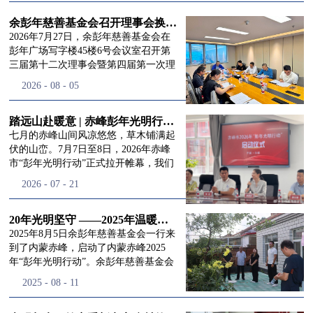
进入
我
余彭年慈善基金会召开理事会换届会议
2026年7月27日，余彭年慈善基金会在
彭年广场写字楼45楼6号会议室召开第
三届第十二次理事会暨第四届第一次理
们的行
事会会议。现场出席会议的有：理事长
2026
-
08
-
05
徐滨先生；副理事长兼秘书长彭志兵先
生；副理事长彭新英女士；理事李栋先
生、李玲辉先生、郭启兴先生及梅鑫先
踏远山赴暖意 | 赤峰彭年光明行动启程，入户回访接住乡亲眼底的光亮
动
频
生，现场列席人员:监事孙海跃先生，联
七月的赤峰山间风凉悠悠，草木铺满起
合党支部书记曾层同志。本次会议由理
伏的山峦。7月7日至8日，2026年赤峰
事长徐滨主持，会议出席人数超过理事
市“彭年光明行动”正式拉开帷幕，我们
会人员2/3，符合召开理事会规定。本次
余彭年慈善基金会一行人奔赴这片北疆
道>>
2026
-
07
-
21
换届会议严格按照基金会章程规定流程
土地，赴一场延续了二十一年的光明之
有序推进，参会的理事会成员、监事共
约。 启动仪式的现场暖意融融，赤峰市
同回顾了基金会过往任期内在助学兴
残联唐婷婷理事长到场参与本次启动活
20年光明坚守 ——2025年温暖启程“彭年光明行动”内蒙赤峰
教、医疗救助、公益事业普惠等多个领
动，由衷肯定了基金会坚持二十一年深
2025年8月5日余彭年慈善基金会一行来
域深耕耕耘的公益历程，充分肯定了第
耕光明帮扶的坚守，也向长久奔走推进
到了内蒙赤峰，启动了内蒙赤峰2025
三届理事会全体成员多年来接续付出的
项目的我们表达了谢意。二十一年时光
年“彭年光明行动”。余彭年慈善基金会
努力，以及为传承余彭年先生"公益为
轮转，“彭年光明行动”走过许许多多城
副秘书长梅鑫，赤峰市残联理事长孙德
2025
-
08
-
11
民、济世利人"的慈善理念所做出的突
市与县域，一趟趟奔赴偏远地区，只为
欣以及余彭年慈善基金会志愿者姜颖妍
出贡献。会议现场通过投票表决的选举
帮饱受白内障困扰的乡亲重见清晰光
等参加了启动仪式。 在启动仪式上，赤