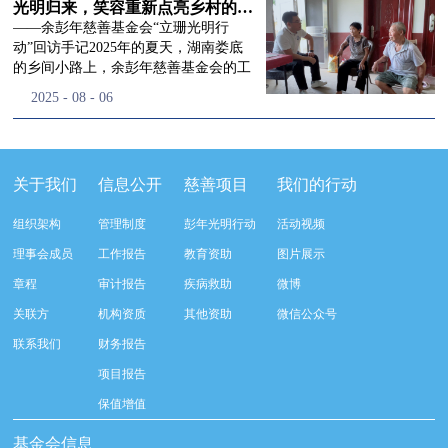
流程，完成了新一届治理层的选举任
景，这份认可，也让我们更加笃定前行
峰市残联理事长孙德欣对我们“彭年光
光明归来，笑容重新点亮乡村的角落
命，全新的第四届理事会正式组建完
的脚步。启动仪式落幕之后，我们没有
明行动”给予了高度的肯定，他表示“彭
——余彭年慈善基金会“立珊光明行
成：选举彭志兵、徐滨、彭新英、李
即刻返程，联合赤峰市残联的工作人
年光明行动”不仅仅是帮助白内障患者
动”回访手记2025年的夏天，湖南娄底
栋、李玲辉、郭启兴、梅鑫为余彭年慈
员、专业医护队伍走入乡间小路，随机
恢复光明，最重要的是减轻了患者家庭
的乡间小路上，余彭年慈善基金会的工
善基金会第四届理事会理事，孙海跃为
回访去年接受了手术帮扶的村民。盘山
经济负担，更是社会力量参与残疾公益
作人员和娄底市委统战部的同仁们，带
2025
-
08
-
06
余彭年慈善基金会第四届理事会监事。
小路弯弯曲曲，两边是繁茂的林木，我
事业的生动体现。随后余彭年慈善基金
着一份特别的牵挂，走进了一个个普通
徐滨先生当选余彭年慈善基金会第四届
们穿梭村落之间，踏进一户户朴素的农
会副秘书长梅鑫也回顾了20年来“彭年
却温暖的家庭。此行主要是去看看那些
理事会理事长，彭新英、李栋为副理事
家小院，近距离聆听大家术后的日常故
光明行动”在内蒙的点点滴滴，并希望
曾经被白内障困扰的老人，在接受
长，李栋为秘书长。在会中理事彭志兵
事。 第一站我们来到蒿松沟村季爷爷的
通过项目的推进，逐步扩大白内障筛查
了“立珊光明行动”的免费手术后，生活
关于我们
信息公开
慈善项目
我们的行动
先生依次为新一任理事长徐滨先生及秘
家中。简朴的乡村民居陈设简单，老人
覆盖，加强术后随访与科普宣传，同时
发生了怎样的变化。“现在能看清菜苗
书长李栋先生颁发聘书。站在换届的全
因为脑血栓常年卧床，很难起身下地，
培养出本地更多的眼科手术人才。启动
了，干活更踏实了！”7月29日，走访组
新起点上，基金会将始终坚守创立初
组织架构
管理制度
彭年光明行动
活动视频
往日家中大大小小的农活，全都压在了
仪式后余彭年慈善基金会一行实地探访
来到涟源市渡头塘乡洪家村。72岁的曾
心，继续沿着余彭年先生的慈善足迹稳
老伴一人肩上。此前季爷爷的左眼早已
了项目实施的一线情况，详细了解了患
爷爷正在自家菜地里忙碌。他曾是村里
理事会成员
工作报告
教育资助
图片展示
步前行：一方面将持续巩固已有的品牌
彻底失明，卧床的日子里视野一片昏
者术前检查，手术安排，术后护理等全
的五保户，一只眼睛因白内障几乎看不
公益项目优势，把帮扶资源更精准地向
章程
审计报告
疾病救助
微博
暗，行动受限再加上双目近乎失明，老
流程就诊环节。 探访结束后，我们一行
见，另一只眼睛的视力也越来越差。以
需要帮助的群体倾斜；另一方面也将探
人常常对往后的生活满心忧虑。得益于
开始对参与项目的患者进行了随机的回
前，他看不清鱼塘的水位，也分不清菜
关联方
机构资质
其他资助
微信公众号
索适配新时代公益环境的创新路径，联
去年项目开展的右眼手术，如今他的右
访。探访结束后，我们一行开始对参与
苗和杂草，走路时常常磕磕绊绊。“手
动更多社会爱心力量，搭建更透明、更
联系我们
财务报告
眼重获视力，平日里能够看清手机屏
项目的患者进行了随机的回访。居住在
术后，眼睛亮堂多了！”老人笑着说。
高效的公益协作平台，让善意触达更广
幕，简单的日常起居也可以自己打理不
松山区三道井子村的王奶奶左眼一直视
现在，他能清楚地看到鱼塘里鱼儿游动
项目报告
阔的角落，用实际行动践行"取之于社
少。聊天的时候季爷爷语气满是庆
力模糊，自己总认为是老花眼一直没有
的样子，除草时也能精准地分辨菜苗和
会、用之于社会"的公益承诺。未来，
保值增值
幸：“本来走路就不利索，要是双眼都
检查治疗。村里的赵书记在走访过程中
杂草。尽管手部有残疾，但他在田埂上
余彭年慈善基金会将在新一届理事会的
看不见，真的不敢设想往后的日子。现
得知此事，就安排王奶奶先做了简单的
走得更稳了，生活依然井井有条。“这
基金会信息
带领下，以更饱满的热忱投身公益慈善
在眼睛看得见了，生活总算多了不少底
筛查。在得知是白内障需要尽快手术
辣酱和鸡蛋，你们别嫌弃。”7月30日，