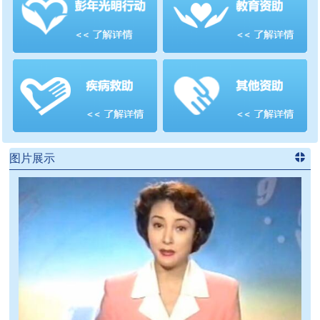
善项目
频道
>>
图片展示
进入
党
建信息
频道