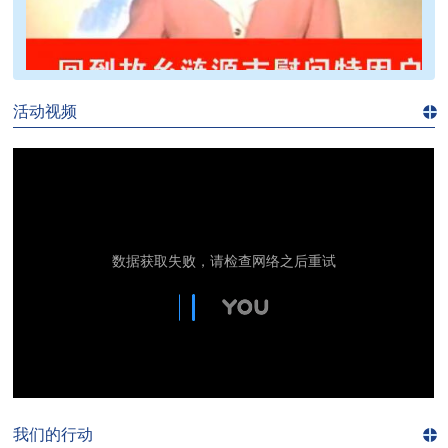
>>
活动视频
进入
视
频
频
道>>
我们的行动