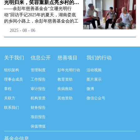
流程，完成了新一届治理层的选举任
景，这份认可，也让我们更加笃定前行
峰市残联理事长孙德欣对我们“彭年光
光明归来，笑容重新点亮乡村的角落
命，全新的第四届理事会正式组建完
的脚步。启动仪式落幕之后，我们没有
明行动”给予了高度的肯定，他表示“彭
——余彭年慈善基金会“立珊光明行
成：选举彭志兵、徐滨、彭新英、李
即刻返程，联合赤峰市残联的工作人
年光明行动”不仅仅是帮助白内障患者
动”回访手记2025年的夏天，湖南娄底
栋、李玲辉、郭启兴、梅鑫为余彭年慈
员、专业医护队伍走入乡间小路，随机
恢复光明，最重要的是减轻了患者家庭
的乡间小路上，余彭年慈善基金会的工
善基金会第四届理事会理事，孙海跃为
回访去年接受了手术帮扶的村民。盘山
经济负担，更是社会力量参与残疾公益
作人员和娄底市委统战部的同仁们，带
2025
-
08
-
06
余彭年慈善基金会第四届理事会监事。
小路弯弯曲曲，两边是繁茂的林木，我
事业的生动体现。随后余彭年慈善基金
着一份特别的牵挂，走进了一个个普通
徐滨先生当选余彭年慈善基金会第四届
们穿梭村落之间，踏进一户户朴素的农
会副秘书长梅鑫也回顾了20年来“彭年
却温暖的家庭。此行主要是去看看那些
理事会理事长，彭新英、李栋为副理事
家小院，近距离聆听大家术后的日常故
光明行动”在内蒙的点点滴滴，并希望
曾经被白内障困扰的老人，在接受
长，李栋为秘书长。在会中理事彭志兵
事。 第一站我们来到蒿松沟村季爷爷的
通过项目的推进，逐步扩大白内障筛查
了“立珊光明行动”的免费手术后，生活
关于我们
信息公开
慈善项目
我们的行动
先生依次为新一任理事长徐滨先生及秘
家中。简朴的乡村民居陈设简单，老人
覆盖，加强术后随访与科普宣传，同时
发生了怎样的变化。“现在能看清菜苗
书长李栋先生颁发聘书。站在换届的全
因为脑血栓常年卧床，很难起身下地，
培养出本地更多的眼科手术人才。启动
了，干活更踏实了！”7月29日，走访组
新起点上，基金会将始终坚守创立初
组织架构
管理制度
彭年光明行动
活动视频
往日家中大大小小的农活，全都压在了
仪式后余彭年慈善基金会一行实地探访
来到涟源市渡头塘乡洪家村。72岁的曾
心，继续沿着余彭年先生的慈善足迹稳
老伴一人肩上。此前季爷爷的左眼早已
了项目实施的一线情况，详细了解了患
爷爷正在自家菜地里忙碌。他曾是村里
理事会成员
工作报告
教育资助
图片展示
步前行：一方面将持续巩固已有的品牌
彻底失明，卧床的日子里视野一片昏
者术前检查，手术安排，术后护理等全
的五保户，一只眼睛因白内障几乎看不
公益项目优势，把帮扶资源更精准地向
章程
审计报告
疾病救助
微博
暗，行动受限再加上双目近乎失明，老
流程就诊环节。 探访结束后，我们一行
见，另一只眼睛的视力也越来越差。以
需要帮助的群体倾斜；另一方面也将探
人常常对往后的生活满心忧虑。得益于
开始对参与项目的患者进行了随机的回
前，他看不清鱼塘的水位，也分不清菜
关联方
机构资质
其他资助
微信公众号
索适配新时代公益环境的创新路径，联
去年项目开展的右眼手术，如今他的右
访。探访结束后，我们一行开始对参与
苗和杂草，走路时常常磕磕绊绊。“手
动更多社会爱心力量，搭建更透明、更
联系我们
财务报告
眼重获视力，平日里能够看清手机屏
项目的患者进行了随机的回访。居住在
术后，眼睛亮堂多了！”老人笑着说。
高效的公益协作平台，让善意触达更广
幕，简单的日常起居也可以自己打理不
松山区三道井子村的王奶奶左眼一直视
现在，他能清楚地看到鱼塘里鱼儿游动
项目报告
阔的角落，用实际行动践行"取之于社
少。聊天的时候季爷爷语气满是庆
力模糊，自己总认为是老花眼一直没有
的样子，除草时也能精准地分辨菜苗和
会、用之于社会"的公益承诺。未来，
保值增值
幸：“本来走路就不利索，要是双眼都
检查治疗。村里的赵书记在走访过程中
杂草。尽管手部有残疾，但他在田埂上
余彭年慈善基金会将在新一届理事会的
看不见，真的不敢设想往后的日子。现
得知此事，就安排王奶奶先做了简单的
走得更稳了，生活依然井井有条。“这
基金会信息
带领下，以更饱满的热忱投身公益慈善
在眼睛看得见了，生活总算多了不少底
筛查。在得知是白内障需要尽快手术
辣酱和鸡蛋，你们别嫌弃。”7月30日，