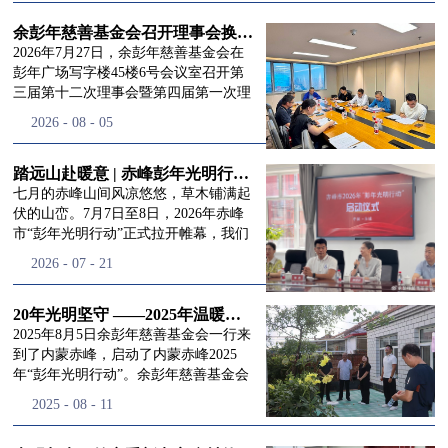
进入
我
余彭年慈善基金会召开理事会换届会议
2026年7月27日，余彭年慈善基金会在
彭年广场写字楼45楼6号会议室召开第
三届第十二次理事会暨第四届第一次理
们的行
事会会议。现场出席会议的有：理事长
2026
-
08
-
05
徐滨先生；副理事长兼秘书长彭志兵先
生；副理事长彭新英女士；理事李栋先
生、李玲辉先生、郭启兴先生及梅鑫先
踏远山赴暖意 | 赤峰彭年光明行动启程，入户回访接住乡亲眼底的光亮
动
频
生，现场列席人员:监事孙海跃先生，联
七月的赤峰山间风凉悠悠，草木铺满起
合党支部书记曾层同志。本次会议由理
伏的山峦。7月7日至8日，2026年赤峰
事长徐滨主持，会议出席人数超过理事
市“彭年光明行动”正式拉开帷幕，我们
会人员2/3，符合召开理事会规定。本次
余彭年慈善基金会一行人奔赴这片北疆
道>>
2026
-
07
-
21
换届会议严格按照基金会章程规定流程
土地，赴一场延续了二十一年的光明之
有序推进，参会的理事会成员、监事共
约。 启动仪式的现场暖意融融，赤峰市
同回顾了基金会过往任期内在助学兴
残联唐婷婷理事长到场参与本次启动活
20年光明坚守 ——2025年温暖启程“彭年光明行动”内蒙赤峰
教、医疗救助、公益事业普惠等多个领
动，由衷肯定了基金会坚持二十一年深
2025年8月5日余彭年慈善基金会一行来
域深耕耕耘的公益历程，充分肯定了第
耕光明帮扶的坚守，也向长久奔走推进
到了内蒙赤峰，启动了内蒙赤峰2025
三届理事会全体成员多年来接续付出的
项目的我们表达了谢意。二十一年时光
年“彭年光明行动”。余彭年慈善基金会
努力，以及为传承余彭年先生"公益为
轮转，“彭年光明行动”走过许许多多城
副秘书长梅鑫，赤峰市残联理事长孙德
2025
-
08
-
11
民、济世利人"的慈善理念所做出的突
市与县域，一趟趟奔赴偏远地区，只为
欣以及余彭年慈善基金会志愿者姜颖妍
出贡献。会议现场通过投票表决的选举
帮饱受白内障困扰的乡亲重见清晰光
等参加了启动仪式。 在启动仪式上，赤