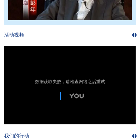
>>
活动视频
进入
视
频
频
道>>
我们的行动