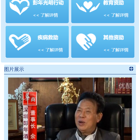
善项目
频道
>>
图片展示
进入
党
建信息
频道