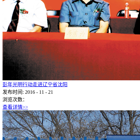
彭年光明行动走进辽宁省沈阳
发布时间:
2016
-
11
-
21
浏览次数：
查看详情>>