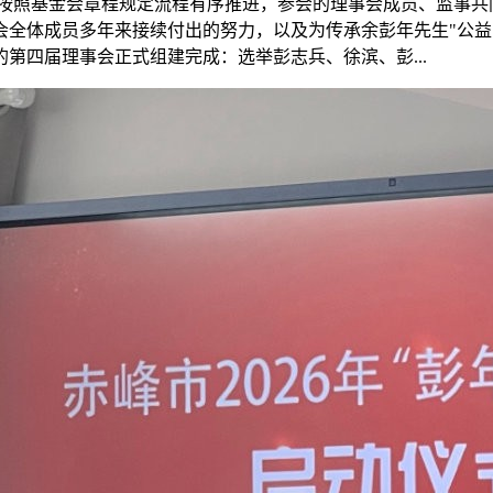
格按照基金会章程规定流程有序推进，参会的理事会成员、监事
会全体成员多年来接续付出的努力，以及为传承余彭年先生"公益
第四届理事会正式组建完成：选举彭志兵、徐滨、彭...