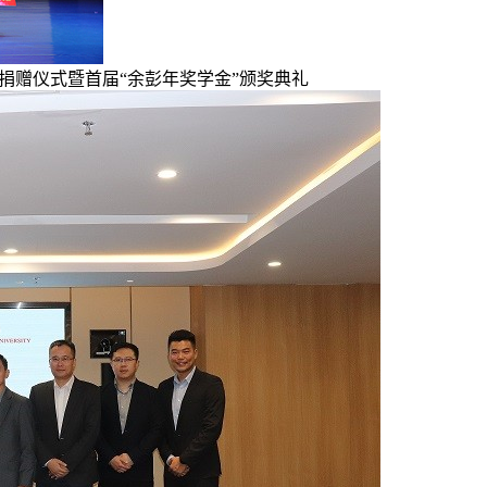
会”捐赠仪式暨首届“余彭年奖学金”颁奖典礼