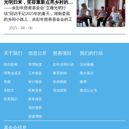
流程，完成了新一届治理层的选举任
景，这份认可，也让我们更加笃定前行
峰市残联理事长孙德欣对我们“彭年光
光明归来，笑容重新点亮乡村的角落
命，全新的第四届理事会正式组建完
的脚步。启动仪式落幕之后，我们没有
明行动”给予了高度的肯定，他表示“彭
——余彭年慈善基金会“立珊光明行
成：选举彭志兵、徐滨、彭新英、李
即刻返程，联合赤峰市残联的工作人
年光明行动”不仅仅是帮助白内障患者
动”回访手记2025年的夏天，湖南娄底
栋、李玲辉、郭启兴、梅鑫为余彭年慈
员、专业医护队伍走入乡间小路，随机
恢复光明，最重要的是减轻了患者家庭
的乡间小路上，余彭年慈善基金会的工
善基金会第四届理事会理事，孙海跃为
回访去年接受了手术帮扶的村民。盘山
经济负担，更是社会力量参与残疾公益
作人员和娄底市委统战部的同仁们，带
2025
-
08
-
06
余彭年慈善基金会第四届理事会监事。
小路弯弯曲曲，两边是繁茂的林木，我
事业的生动体现。随后余彭年慈善基金
着一份特别的牵挂，走进了一个个普通
徐滨先生当选余彭年慈善基金会第四届
们穿梭村落之间，踏进一户户朴素的农
会副秘书长梅鑫也回顾了20年来“彭年
却温暖的家庭。此行主要是去看看那些
理事会理事长，彭新英、李栋为副理事
家小院，近距离聆听大家术后的日常故
光明行动”在内蒙的点点滴滴，并希望
曾经被白内障困扰的老人，在接受
长，李栋为秘书长。在会中理事彭志兵
事。 第一站我们来到蒿松沟村季爷爷的
通过项目的推进，逐步扩大白内障筛查
了“立珊光明行动”的免费手术后，生活
关于我们
信息公开
慈善项目
我们的行动
先生依次为新一任理事长徐滨先生及秘
家中。简朴的乡村民居陈设简单，老人
覆盖，加强术后随访与科普宣传，同时
发生了怎样的变化。“现在能看清菜苗
书长李栋先生颁发聘书。站在换届的全
因为脑血栓常年卧床，很难起身下地，
培养出本地更多的眼科手术人才。启动
了，干活更踏实了！”7月29日，走访组
新起点上，基金会将始终坚守创立初
组织架构
管理制度
彭年光明行动
活动视频
往日家中大大小小的农活，全都压在了
仪式后余彭年慈善基金会一行实地探访
来到涟源市渡头塘乡洪家村。72岁的曾
心，继续沿着余彭年先生的慈善足迹稳
老伴一人肩上。此前季爷爷的左眼早已
了项目实施的一线情况，详细了解了患
爷爷正在自家菜地里忙碌。他曾是村里
理事会成员
工作报告
教育资助
图片展示
步前行：一方面将持续巩固已有的品牌
彻底失明，卧床的日子里视野一片昏
者术前检查，手术安排，术后护理等全
的五保户，一只眼睛因白内障几乎看不
公益项目优势，把帮扶资源更精准地向
章程
审计报告
疾病救助
微博
暗，行动受限再加上双目近乎失明，老
流程就诊环节。 探访结束后，我们一行
见，另一只眼睛的视力也越来越差。以
需要帮助的群体倾斜；另一方面也将探
人常常对往后的生活满心忧虑。得益于
开始对参与项目的患者进行了随机的回
前，他看不清鱼塘的水位，也分不清菜
关联方
机构资质
其他资助
微信公众号
索适配新时代公益环境的创新路径，联
去年项目开展的右眼手术，如今他的右
访。探访结束后，我们一行开始对参与
苗和杂草，走路时常常磕磕绊绊。“手
动更多社会爱心力量，搭建更透明、更
联系我们
财务报告
眼重获视力，平日里能够看清手机屏
项目的患者进行了随机的回访。居住在
术后，眼睛亮堂多了！”老人笑着说。
高效的公益协作平台，让善意触达更广
幕，简单的日常起居也可以自己打理不
松山区三道井子村的王奶奶左眼一直视
现在，他能清楚地看到鱼塘里鱼儿游动
项目报告
阔的角落，用实际行动践行"取之于社
少。聊天的时候季爷爷语气满是庆
力模糊，自己总认为是老花眼一直没有
的样子，除草时也能精准地分辨菜苗和
会、用之于社会"的公益承诺。未来，
保值增值
幸：“本来走路就不利索，要是双眼都
检查治疗。村里的赵书记在走访过程中
杂草。尽管手部有残疾，但他在田埂上
余彭年慈善基金会将在新一届理事会的
看不见，真的不敢设想往后的日子。现
得知此事，就安排王奶奶先做了简单的
走得更稳了，生活依然井井有条。“这
基金会信息
带领下，以更饱满的热忱投身公益慈善
在眼睛看得见了，生活总算多了不少底
筛查。在得知是白内障需要尽快手术
辣酱和鸡蛋，你们别嫌弃。”7月30日，