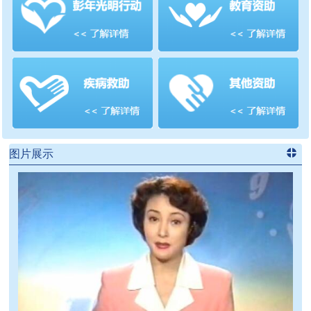
善项目
频道
>>
图片展示
进入
党
建信息
频道