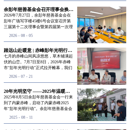
进入
我
余彭年慈善基金会召开理事会换届会议
2026年7月27日，余彭年慈善基金会在
彭年广场写字楼45楼6号会议室召开第
三届第十二次理事会暨第四届第一次理
们的行
事会会议。现场出席会议的有：理事长
2026
-
08
-
05
徐滨先生；副理事长兼秘书长彭志兵先
生；副理事长彭新英女士；理事李栋先
生、李玲辉先生、郭启兴先生及梅鑫先
踏远山赴暖意 | 赤峰彭年光明行动启程，入户回访接住乡亲眼底的光亮
动
频
生，现场列席人员:监事孙海跃先生，联
七月的赤峰山间风凉悠悠，草木铺满起
合党支部书记曾层同志。本次会议由理
伏的山峦。7月7日至8日，2026年赤峰
事长徐滨主持，会议出席人数超过理事
市“彭年光明行动”正式拉开帷幕，我们
会人员2/3，符合召开理事会规定。本次
余彭年慈善基金会一行人奔赴这片北疆
道>>
2026
-
07
-
21
换届会议严格按照基金会章程规定流程
土地，赴一场延续了二十一年的光明之
有序推进，参会的理事会成员、监事共
约。 启动仪式的现场暖意融融，赤峰市
同回顾了基金会过往任期内在助学兴
残联唐婷婷理事长到场参与本次启动活
20年光明坚守 ——2025年温暖启程“彭年光明行动”内蒙赤峰
教、医疗救助、公益事业普惠等多个领
动，由衷肯定了基金会坚持二十一年深
2025年8月5日余彭年慈善基金会一行来
域深耕耕耘的公益历程，充分肯定了第
耕光明帮扶的坚守，也向长久奔走推进
到了内蒙赤峰，启动了内蒙赤峰2025
三届理事会全体成员多年来接续付出的
项目的我们表达了谢意。二十一年时光
年“彭年光明行动”。余彭年慈善基金会
努力，以及为传承余彭年先生"公益为
轮转，“彭年光明行动”走过许许多多城
副秘书长梅鑫，赤峰市残联理事长孙德
2025
-
08
-
11
民、济世利人"的慈善理念所做出的突
市与县域，一趟趟奔赴偏远地区，只为
欣以及余彭年慈善基金会志愿者姜颖妍
出贡献。会议现场通过投票表决的选举
帮饱受白内障困扰的乡亲重见清晰光
等参加了启动仪式。 在启动仪式上，赤