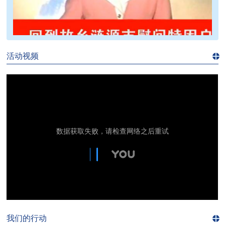
>>
活动视频
进入
视
频
频
道>>
我们的行动