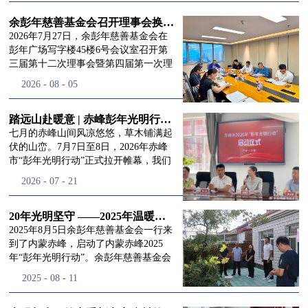
进入
我
余彭年慈善基金会召开理事会换届会议
2026年7月27日，余彭年慈善基金会在
彭年广场写字楼45楼6号会议室召开第
三届第十二次理事会暨第四届第一次理
们的行
事会会议。现场出席会议的有：理事长
2026
-
08
-
05
徐滨先生；副理事长兼秘书长彭志兵先
生；副理事长彭新英女士；理事李栋先
生、李玲辉先生、郭启兴先生及梅鑫先
踏远山赴暖意 | 赤峰彭年光明行动启程，入户回访接住乡亲眼底的光亮
动
频
生，现场列席人员:监事孙海跃先生，联
七月的赤峰山间风凉悠悠，草木铺满起
合党支部书记曾层同志。本次会议由理
伏的山峦。7月7日至8日，2026年赤峰
事长徐滨主持，会议出席人数超过理事
市“彭年光明行动”正式拉开帷幕，我们
会人员2/3，符合召开理事会规定。本次
余彭年慈善基金会一行人奔赴这片北疆
道>>
2026
-
07
-
21
换届会议严格按照基金会章程规定流程
土地，赴一场延续了二十一年的光明之
有序推进，参会的理事会成员、监事共
约。 启动仪式的现场暖意融融，赤峰市
同回顾了基金会过往任期内在助学兴
残联唐婷婷理事长到场参与本次启动活
20年光明坚守 ——2025年温暖启程“彭年光明行动”内蒙赤峰
教、医疗救助、公益事业普惠等多个领
动，由衷肯定了基金会坚持二十一年深
2025年8月5日余彭年慈善基金会一行来
域深耕耕耘的公益历程，充分肯定了第
耕光明帮扶的坚守，也向长久奔走推进
到了内蒙赤峰，启动了内蒙赤峰2025
三届理事会全体成员多年来接续付出的
项目的我们表达了谢意。二十一年时光
年“彭年光明行动”。余彭年慈善基金会
努力，以及为传承余彭年先生"公益为
轮转，“彭年光明行动”走过许许多多城
副秘书长梅鑫，赤峰市残联理事长孙德
2025
-
08
-
11
民、济世利人"的慈善理念所做出的突
市与县域，一趟趟奔赴偏远地区，只为
欣以及余彭年慈善基金会志愿者姜颖妍
出贡献。会议现场通过投票表决的选举
帮饱受白内障困扰的乡亲重见清晰光
等参加了启动仪式。 在启动仪式上，赤