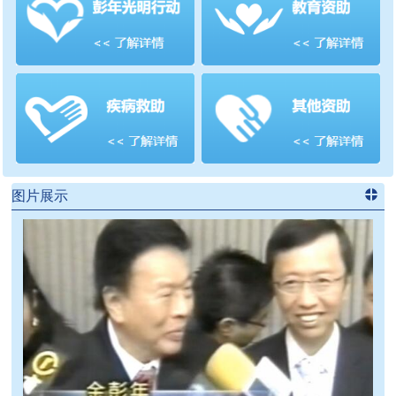
善项目
频道
>>
图片展示
进入
党
建信息
频道