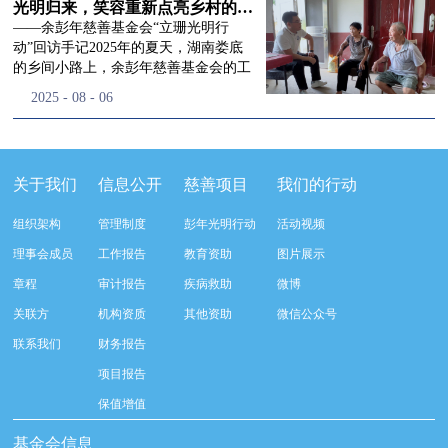
流程，完成了新一届治理层的选举任
景，这份认可，也让我们更加笃定前行
峰市残联理事长孙德欣对我们“彭年光
光明归来，笑容重新点亮乡村的角落
命，全新的第四届理事会正式组建完
的脚步。启动仪式落幕之后，我们没有
明行动”给予了高度的肯定，他表示“彭
——余彭年慈善基金会“立珊光明行
成：选举彭志兵、徐滨、彭新英、李
即刻返程，联合赤峰市残联的工作人
年光明行动”不仅仅是帮助白内障患者
动”回访手记2025年的夏天，湖南娄底
栋、李玲辉、郭启兴、梅鑫为余彭年慈
员、专业医护队伍走入乡间小路，随机
恢复光明，最重要的是减轻了患者家庭
的乡间小路上，余彭年慈善基金会的工
善基金会第四届理事会理事，孙海跃为
回访去年接受了手术帮扶的村民。盘山
经济负担，更是社会力量参与残疾公益
作人员和娄底市委统战部的同仁们，带
2025
-
08
-
06
余彭年慈善基金会第四届理事会监事。
小路弯弯曲曲，两边是繁茂的林木，我
事业的生动体现。随后余彭年慈善基金
着一份特别的牵挂，走进了一个个普通
徐滨先生当选余彭年慈善基金会第四届
们穿梭村落之间，踏进一户户朴素的农
会副秘书长梅鑫也回顾了20年来“彭年
却温暖的家庭。此行主要是去看看那些
理事会理事长，彭新英、李栋为副理事
家小院，近距离聆听大家术后的日常故
光明行动”在内蒙的点点滴滴，并希望
曾经被白内障困扰的老人，在接受
长，李栋为秘书长。在会中理事彭志兵
事。 第一站我们来到蒿松沟村季爷爷的
通过项目的推进，逐步扩大白内障筛查
了“立珊光明行动”的免费手术后，生活
关于我们
信息公开
慈善项目
我们的行动
先生依次为新一任理事长徐滨先生及秘
家中。简朴的乡村民居陈设简单，老人
覆盖，加强术后随访与科普宣传，同时
发生了怎样的变化。“现在能看清菜苗
书长李栋先生颁发聘书。站在换届的全
因为脑血栓常年卧床，很难起身下地，
培养出本地更多的眼科手术人才。启动
了，干活更踏实了！”7月29日，走访组
新起点上，基金会将始终坚守创立初
组织架构
管理制度
彭年光明行动
活动视频
往日家中大大小小的农活，全都压在了
仪式后余彭年慈善基金会一行实地探访
来到涟源市渡头塘乡洪家村。72岁的曾
心，继续沿着余彭年先生的慈善足迹稳
老伴一人肩上。此前季爷爷的左眼早已
了项目实施的一线情况，详细了解了患
爷爷正在自家菜地里忙碌。他曾是村里
理事会成员
工作报告
教育资助
图片展示
步前行：一方面将持续巩固已有的品牌
彻底失明，卧床的日子里视野一片昏
者术前检查，手术安排，术后护理等全
的五保户，一只眼睛因白内障几乎看不
公益项目优势，把帮扶资源更精准地向
章程
审计报告
疾病救助
微博
暗，行动受限再加上双目近乎失明，老
流程就诊环节。 探访结束后，我们一行
见，另一只眼睛的视力也越来越差。以
需要帮助的群体倾斜；另一方面也将探
人常常对往后的生活满心忧虑。得益于
开始对参与项目的患者进行了随机的回
前，他看不清鱼塘的水位，也分不清菜
关联方
机构资质
其他资助
微信公众号
索适配新时代公益环境的创新路径，联
去年项目开展的右眼手术，如今他的右
访。探访结束后，我们一行开始对参与
苗和杂草，走路时常常磕磕绊绊。“手
动更多社会爱心力量，搭建更透明、更
联系我们
财务报告
眼重获视力，平日里能够看清手机屏
项目的患者进行了随机的回访。居住在
术后，眼睛亮堂多了！”老人笑着说。
高效的公益协作平台，让善意触达更广
幕，简单的日常起居也可以自己打理不
松山区三道井子村的王奶奶左眼一直视
现在，他能清楚地看到鱼塘里鱼儿游动
项目报告
阔的角落，用实际行动践行"取之于社
少。聊天的时候季爷爷语气满是庆
力模糊，自己总认为是老花眼一直没有
的样子，除草时也能精准地分辨菜苗和
会、用之于社会"的公益承诺。未来，
保值增值
幸：“本来走路就不利索，要是双眼都
检查治疗。村里的赵书记在走访过程中
杂草。尽管手部有残疾，但他在田埂上
余彭年慈善基金会将在新一届理事会的
看不见，真的不敢设想往后的日子。现
得知此事，就安排王奶奶先做了简单的
走得更稳了，生活依然井井有条。“这
基金会信息
带领下，以更饱满的热忱投身公益慈善
在眼睛看得见了，生活总算多了不少底
筛查。在得知是白内障需要尽快手术
辣酱和鸡蛋，你们别嫌弃。”7月30日，