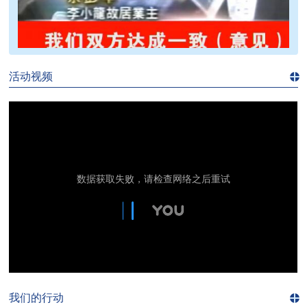
>>
活动视频
进入
视
频
频
道>>
我们的行动