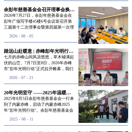
进入
我
余彭年慈善基金会召开理事会换届会议
2026年7月27日，余彭年慈善基金会在
彭年广场写字楼45楼6号会议室召开第
三届第十二次理事会暨第四届第一次理
们的行
事会会议。现场出席会议的有：理事长
2026
-
08
-
05
徐滨先生；副理事长兼秘书长彭志兵先
生；副理事长彭新英女士；理事李栋先
生、李玲辉先生、郭启兴先生及梅鑫先
踏远山赴暖意 | 赤峰彭年光明行动启程，入户回访接住乡亲眼底的光亮
动
频
生，现场列席人员:监事孙海跃先生，联
七月的赤峰山间风凉悠悠，草木铺满起
合党支部书记曾层同志。本次会议由理
伏的山峦。7月7日至8日，2026年赤峰
事长徐滨主持，会议出席人数超过理事
市“彭年光明行动”正式拉开帷幕，我们
会人员2/3，符合召开理事会规定。本次
余彭年慈善基金会一行人奔赴这片北疆
道>>
2026
-
07
-
21
换届会议严格按照基金会章程规定流程
土地，赴一场延续了二十一年的光明之
有序推进，参会的理事会成员、监事共
约。 启动仪式的现场暖意融融，赤峰市
同回顾了基金会过往任期内在助学兴
残联唐婷婷理事长到场参与本次启动活
20年光明坚守 ——2025年温暖启程“彭年光明行动”内蒙赤峰
教、医疗救助、公益事业普惠等多个领
动，由衷肯定了基金会坚持二十一年深
2025年8月5日余彭年慈善基金会一行来
域深耕耕耘的公益历程，充分肯定了第
耕光明帮扶的坚守，也向长久奔走推进
到了内蒙赤峰，启动了内蒙赤峰2025
三届理事会全体成员多年来接续付出的
项目的我们表达了谢意。二十一年时光
年“彭年光明行动”。余彭年慈善基金会
努力，以及为传承余彭年先生"公益为
轮转，“彭年光明行动”走过许许多多城
副秘书长梅鑫，赤峰市残联理事长孙德
2025
-
08
-
11
民、济世利人"的慈善理念所做出的突
市与县域，一趟趟奔赴偏远地区，只为
欣以及余彭年慈善基金会志愿者姜颖妍
出贡献。会议现场通过投票表决的选举
帮饱受白内障困扰的乡亲重见清晰光
等参加了启动仪式。 在启动仪式上，赤