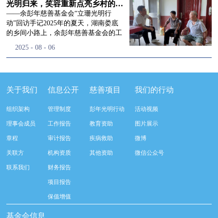
流程，完成了新一届治理层的选举任
景，这份认可，也让我们更加笃定前行
峰市残联理事长孙德欣对我们“彭年光
光明归来，笑容重新点亮乡村的角落
命，全新的第四届理事会正式组建完
的脚步。启动仪式落幕之后，我们没有
明行动”给予了高度的肯定，他表示“彭
——余彭年慈善基金会“立珊光明行
成：选举彭志兵、徐滨、彭新英、李
即刻返程，联合赤峰市残联的工作人
年光明行动”不仅仅是帮助白内障患者
动”回访手记2025年的夏天，湖南娄底
栋、李玲辉、郭启兴、梅鑫为余彭年慈
员、专业医护队伍走入乡间小路，随机
恢复光明，最重要的是减轻了患者家庭
的乡间小路上，余彭年慈善基金会的工
善基金会第四届理事会理事，孙海跃为
回访去年接受了手术帮扶的村民。盘山
经济负担，更是社会力量参与残疾公益
作人员和娄底市委统战部的同仁们，带
2025
-
08
-
06
余彭年慈善基金会第四届理事会监事。
小路弯弯曲曲，两边是繁茂的林木，我
事业的生动体现。随后余彭年慈善基金
着一份特别的牵挂，走进了一个个普通
徐滨先生当选余彭年慈善基金会第四届
们穿梭村落之间，踏进一户户朴素的农
会副秘书长梅鑫也回顾了20年来“彭年
却温暖的家庭。此行主要是去看看那些
理事会理事长，彭新英、李栋为副理事
家小院，近距离聆听大家术后的日常故
光明行动”在内蒙的点点滴滴，并希望
曾经被白内障困扰的老人，在接受
长，李栋为秘书长。在会中理事彭志兵
事。 第一站我们来到蒿松沟村季爷爷的
通过项目的推进，逐步扩大白内障筛查
了“立珊光明行动”的免费手术后，生活
关于我们
信息公开
慈善项目
我们的行动
先生依次为新一任理事长徐滨先生及秘
家中。简朴的乡村民居陈设简单，老人
覆盖，加强术后随访与科普宣传，同时
发生了怎样的变化。“现在能看清菜苗
书长李栋先生颁发聘书。站在换届的全
因为脑血栓常年卧床，很难起身下地，
培养出本地更多的眼科手术人才。启动
了，干活更踏实了！”7月29日，走访组
新起点上，基金会将始终坚守创立初
组织架构
管理制度
彭年光明行动
活动视频
往日家中大大小小的农活，全都压在了
仪式后余彭年慈善基金会一行实地探访
来到涟源市渡头塘乡洪家村。72岁的曾
心，继续沿着余彭年先生的慈善足迹稳
老伴一人肩上。此前季爷爷的左眼早已
了项目实施的一线情况，详细了解了患
爷爷正在自家菜地里忙碌。他曾是村里
理事会成员
工作报告
教育资助
图片展示
步前行：一方面将持续巩固已有的品牌
彻底失明，卧床的日子里视野一片昏
者术前检查，手术安排，术后护理等全
的五保户，一只眼睛因白内障几乎看不
公益项目优势，把帮扶资源更精准地向
章程
审计报告
疾病救助
微博
暗，行动受限再加上双目近乎失明，老
流程就诊环节。 探访结束后，我们一行
见，另一只眼睛的视力也越来越差。以
需要帮助的群体倾斜；另一方面也将探
人常常对往后的生活满心忧虑。得益于
开始对参与项目的患者进行了随机的回
前，他看不清鱼塘的水位，也分不清菜
关联方
机构资质
其他资助
微信公众号
索适配新时代公益环境的创新路径，联
去年项目开展的右眼手术，如今他的右
访。探访结束后，我们一行开始对参与
苗和杂草，走路时常常磕磕绊绊。“手
动更多社会爱心力量，搭建更透明、更
联系我们
财务报告
眼重获视力，平日里能够看清手机屏
项目的患者进行了随机的回访。居住在
术后，眼睛亮堂多了！”老人笑着说。
高效的公益协作平台，让善意触达更广
幕，简单的日常起居也可以自己打理不
松山区三道井子村的王奶奶左眼一直视
现在，他能清楚地看到鱼塘里鱼儿游动
项目报告
阔的角落，用实际行动践行"取之于社
少。聊天的时候季爷爷语气满是庆
力模糊，自己总认为是老花眼一直没有
的样子，除草时也能精准地分辨菜苗和
会、用之于社会"的公益承诺。未来，
保值增值
幸：“本来走路就不利索，要是双眼都
检查治疗。村里的赵书记在走访过程中
杂草。尽管手部有残疾，但他在田埂上
余彭年慈善基金会将在新一届理事会的
看不见，真的不敢设想往后的日子。现
得知此事，就安排王奶奶先做了简单的
走得更稳了，生活依然井井有条。“这
基金会信息
带领下，以更饱满的热忱投身公益慈善
在眼睛看得见了，生活总算多了不少底
筛查。在得知是白内障需要尽快手术
辣酱和鸡蛋，你们别嫌弃。”7月30日，