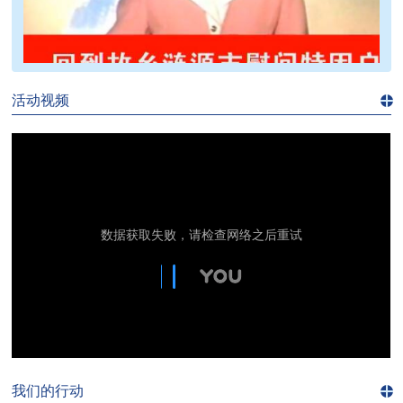
>>
活动视频
进入
视
频
频
道>>
我们的行动