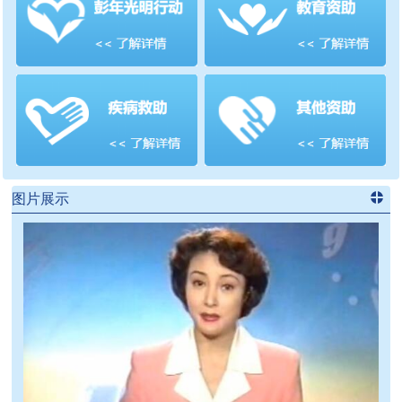
善项目
频道
>>
图片展示
进入
党
建信息
频道