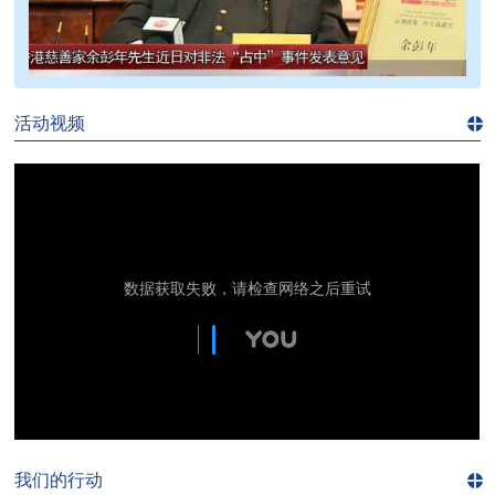
>>
活动视频
进入
视
频
频
道>>
我们的行动